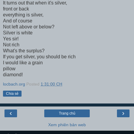
It turns out that when it's silver,
front or back
everything is silver,
And of course
Not left above or below?
Silver is white
Yes sir!
Not rich
What's the surplus?
If you get silver, you should be rich
I would like a grain
pillow
diamond!
locbach.org
Posted
1:31:00 CH
Chia sẻ
‹
›
Trang chủ
Xem phiên bản web