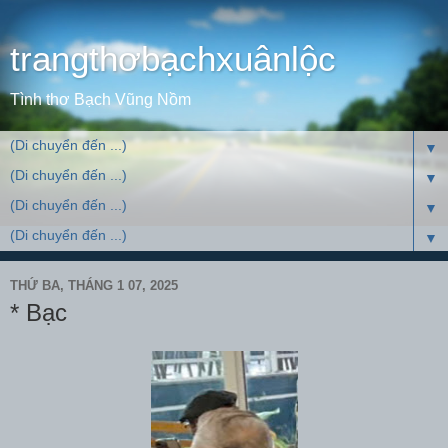
trangthơbạchxuânlộc
Tình thơ Bạch Vũng Nồm
▼
▼
▼
▼
THỨ BA, THÁNG 1 07, 2025
* Bạc