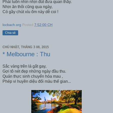
Phải luôn nhín nhịn đút đưa quan thầy.
Nhịn ăn thôi cũng qua ngày,
Có gầy chút xíu ốm này dễ coi !
locbach.org
Posted
7:52:00 CH
Chia sẻ
CHỦ NHẬT, THÁNG 3 08, 2015
* Melbourne : Thu
Sắc vàng trên lá gắt gay,
Gợi tô nét đẹp những ngày đầu thu.
Quán thực sinh chuyển hóa mau ,
Phép vi huyền diệu đổi màu thế gian...