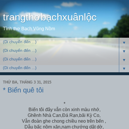
trangthơbạchxuânlộc
Tình thơ Bạch Vũng Nồm
▼
▼
▼
▼
THỨ BA, THÁNG 3 31, 2015
* Biển quê tôi
*
Biển tôi đây vẫn còn xinh màu nhớ,
Ghềnh Nhà Can,Đá Rạn,bãi Kỳ Co,
Vẫn đoàn ghe chong chiều neo trên bến ,
Dẫu bấc nồm xăn,nam chướng dật dờ,