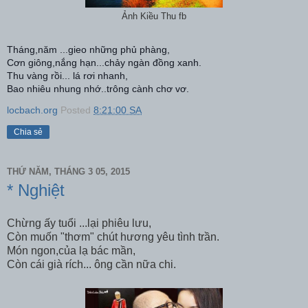
Ảnh Kiều Thu fb
Tháng,năm ...gieo những phủ phàng,
Cơn giông,nắng hạn...chảy ngàn đồng xanh.
Thu vàng rồi... lá rơi nhanh,
Bao nhiêu nhung nhớ..trông cành chơ vơ.
locbach.org
Posted
8:21:00 SA
Chia sẻ
THỨ NĂM, THÁNG 3 05, 2015
* Nghiệt
Chừng ấy tuổi ...lại phiêu lưu,
Còn muốn "thơm" chút hương yêu tình trần.
Món ngon,của lạ bác mần,
Còn cái già rích... ông cần nữa chi.