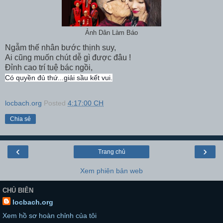
Ảnh Dân Làm Báo
Ngẫm thế nhân bước thịnh suy,
Ai cũng muốn chút dễ gì được đâu !
Đỉnh cao trí tuệ bác ngồi,
Có quyền đủ thứ...giải sầu kết vui.
locbach.org
Posted
4:17:00 CH
Chia sẻ
‹
›
Trang chủ
Xem phiên bản web
CHỦ BIÊN
locbach.org
Xem hồ sơ hoàn chỉnh của tôi