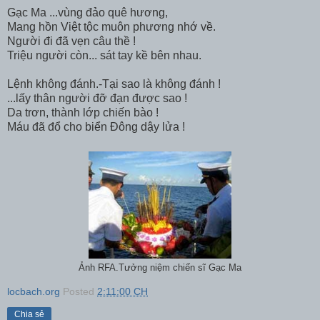
Gạc Ma ...vùng đảo quê hương,
Mang hồn Việt tộc muôn phương nhớ về.
Người đi đã vẹn câu thề !
Triệu người còn... sát tay kề bên nhau.
Lệnh không đánh.-Tại sao là không đánh !
...lấy thân người đỡ đạn được sao !
Da trơn, thành lớp chiến bào !
Máu đã đổ cho biển Đông dậy lửa !
Ảnh RFA.Tưởng niệm chiến sĩ Gạc Ma
locbach.org
Posted
2:11:00 CH
Chia sẻ