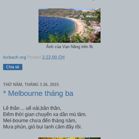
Ảnh của Vạn Năng trên fb
locbach.org
Posted
2:22:00 CH
Chia sẻ
THỨ NĂM, THÁNG 3 26, 2015
* Melbourne tháng ba
Lê thân ... uể oải,bần thần,
Đếm thời gian chuyển xa dần mù tăm.
Mel-bourne chưa đến tháng năm,
Mưa phùn, gió bụi lạnh căm đây rồi.