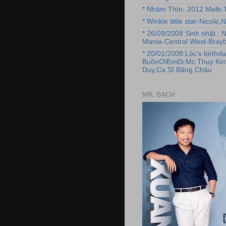
* Nhâm Thìn- 2012 Melb-T
* Winkle little star-Nicole
* 26/09/2008 Sinh nhật : 
Mania-Central West-Brayb
* 20/01/2008:Lộc's birthda
BuồnƠiEmĐi:Mc.Thụy Kim
Duy,Ca Sĩ Băng Châu
MR. BẠCH