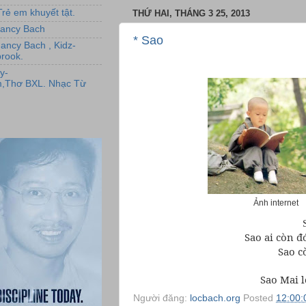
rẻ em khuyết tật.
THỨ HAI, THÁNG 3 25, 2013
,Nancy Bach
* Sao
Nancy Bach , Kidz-
rook.
y-
,Thơ BXL. Nhạc Từ
Ảnh internet
Sao ai còn đ
Sao c
Sao Mai l
Người đăng:
locbach.org
Posted
12:00: