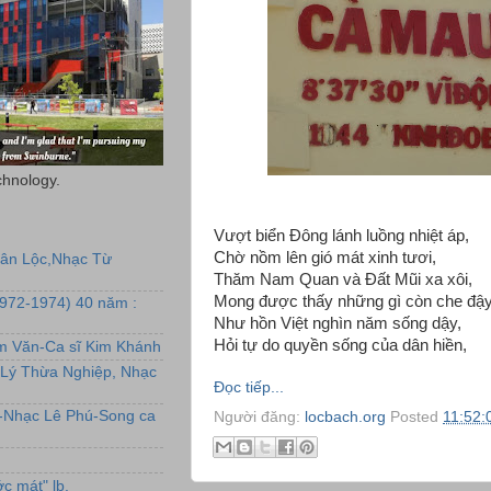
chnology.
Vượt biển Đông lánh luồng nhiệt áp,
Chờ nồm lên gió mát xinh tươi,
uân Lộc,Nhạc Từ
Thăm Nam Quan và Đất Mũi xa xôi,
Mong được thấy những gì còn che đậy
1972-1974) 40 năm :
Như hồn Việt nghìn năm sống dậy,
Hỏi tự do quyền sống của dân hiền,
ẩm Văn-Ca sĩ Kim Khánh
Lý Thừa Nghiệp, Nhạc
Đọc tiếp...
L-Nhạc Lê Phú-Song ca
Người đăng:
locbach.org
Posted
11:52:
c mát" lb.