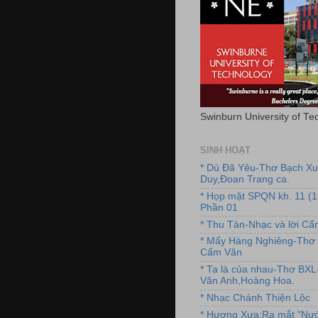
Swinburn University of Te
SINH HOẠT
* Dù Đã Yêu-Thơ Bạch X
Duy,Đoan Trang ca.
* Họp mặt SPQN kh. 11 (
Phần 01
* Thu Tàn-Nhạc và lời C
* Mấy Hàng Nghiêng-Thơ 
Cẩm Văn
* Ta là của nhau-Thơ BX
Vân Anh,Hoàng Hoa.
* Nhạc Chánh Thiện Lộc
* Hương Xưa:Ra mắt "Nướ