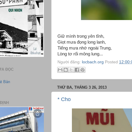
Giữ mình trong yên tĩnh,
Giọt mưa đọng long lanh,
Tiếng mưa nhớ ngoài Trung,
Lòng tơ rối mông lung...
Người đăng:
locbach.org
Posted
12:00:
ƯA ĐỌC
ật Bản
THỨ BA, THÁNG 3 26, 2013
* Cho
ĐỊNH