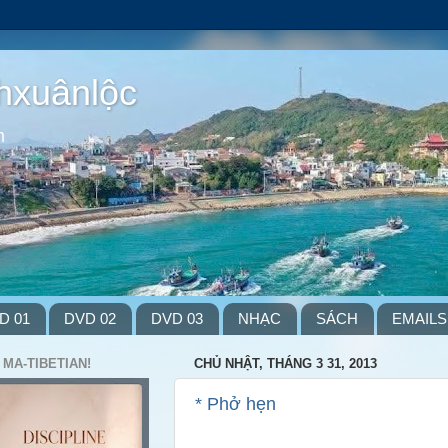
hxuânlộc
m
D 01
DVD 02
DVD 03
NHẠC
SÁCH
EMAILS
 MA-TIBETIAN!
CHỦ NHẬT, THÁNG 3 31, 2013
* Phở hẹn