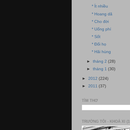
* Ít nhiều
* Hoang dã
* Cho đời
* Uổng phí
* Sốt
* Đổi họ
* Hãi hùng
►
tháng 2
(28)
►
tháng 1
(30)
►
2012
(224)
►
2011
(37)
TÌM THƠ
TRƯỜNG TÔI - KHOÁ XI (1