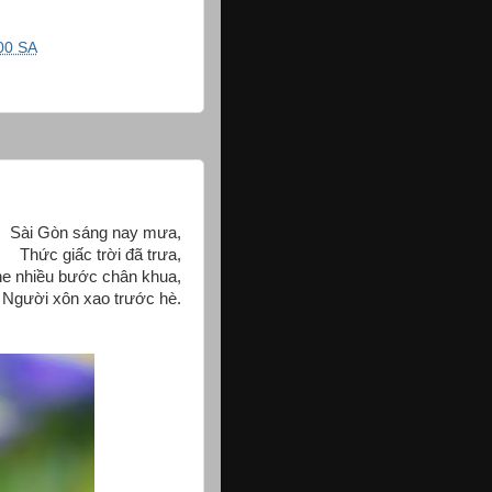
00 SA
Sài Gòn sáng nay mưa,
Thức giấc trời đã trưa,
e nhiều bước chân khua,
Người xôn xao trước hè.