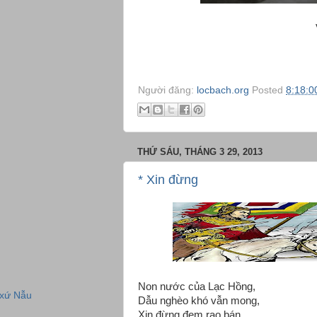
Người đăng:
locbach.org
Posted
8:18:0
THỨ SÁU, THÁNG 3 29, 2013
* Xin đừng
Non nước của Lạc Hồng,
 xứ Nẫu
Dẫu nghèo khó vẫn mong,
Xin đừng đem rao bán,