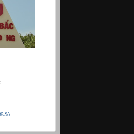
.
00 SA