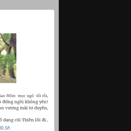
Sao Hôm
mọc ngỏ
tối rồi,
ó đứng ngồi không yên!
òn vương mãi tơ duyên,
ố dạng cõi Thiền lối đi..
00 SA