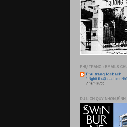
PHỤ TRANG : EMAILS CH
Phụ trang locbach
* Nghệ thuật sashimi Nh
7 năm trước
DU LỊCH QUY NHƠN,BÌNH 