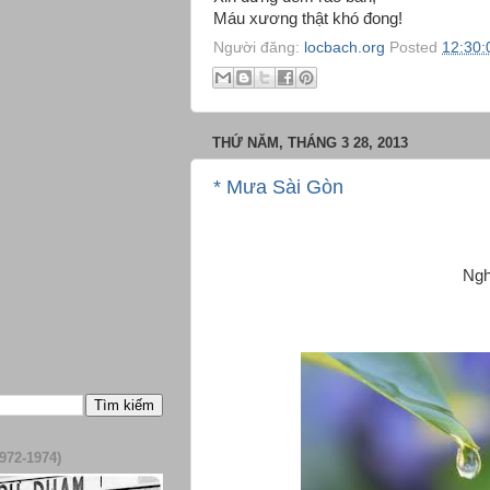
Máu xương thật khó đong!
Người đăng:
locbach.org
Posted
12:30:
THỨ NĂM, THÁNG 3 28, 2013
* Mưa Sài Gòn
Ngh
972-1974)