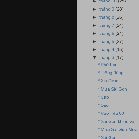
►
tháng 10
(29)
►
tháng 9
(28)
►
tháng 8
(26)
►
tháng 7
(24)
►
tháng 6
(24)
►
tháng 5
(27)
►
tháng 4
(15)
▼
tháng 3
(17)
* Phở hẹn
* Trống đồng
* Xin đừng
* Mưa Sài Gòn
* Cho
* Sao
* Vườn đá 00
* Sài Gòn khiêu vũ
* Mưa Sài Gòn-Mưa
* Sài Gòn