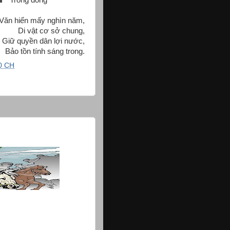
Trống đồng
Văn hiến mấy nghìn năm,
Di vật cơ sở chung,
Giữ quyền dân lợi nước,
Bảo tồn tính sáng trong.
0 CH