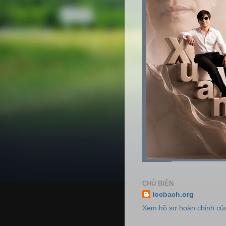
CHỦ BIÊN
locbach.org
Xem hồ sơ hoàn chỉnh của