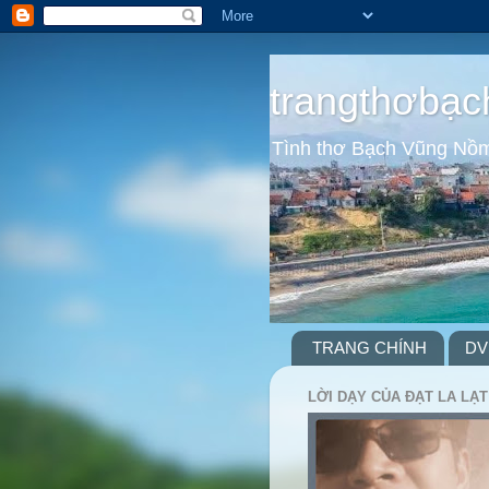
trangthơbạc
Tình thơ Bạch Vũng Nồ
TRANG CHÍNH
DV
LỜI DẠY CỦA ĐẠT LA LẠT