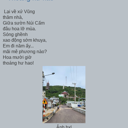
Lại về xứ Vũng
thăm nhà,
Giữa sườn Núi Cấm
đâu hoa lỡ mùa.
Sóng ghềnh
xao động sớm khuya,
Em đi năm ấy...
mãi mê phương nào?
Hoa mười giờ
thoáng hư hao!
Ảnh bxl