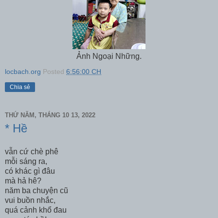
Ảnh Ngoại Những.
locbach.org
Posted
6:56:00 CH
Chia sẻ
THỨ NĂM, THÁNG 10 13, 2022
* Hề
vẫn cứ chè phê
mỗi sáng ra,
có khác gì đâu
mà hả hê?
năm ba chuyện cũ
vui buồn nhắc,
quá cảnh khổ đau