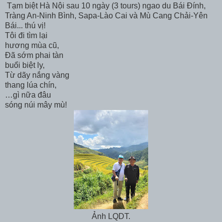
Tạm biệt Hà Nội sau 10 ngày (3 tours) ngao du Bái Đính,
Tràng An-Ninh Bình, Sapa-Lào Cai và Mù Cang Chải-Yên
Bái... thú vị!
Tôi đi tìm lại
hương mùa cũ,
Đã sớm phai tàn
buổi biệt ly,
Từ dãy nắng vàng
thang lúa chín,
…gì nữa đâu
sóng núi mây mù!
Ảnh LQDT.