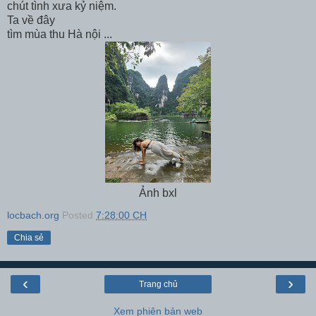
chút tình xưa kỷ niệm.
Ta về đây
tìm mùa thu Hà nội ...
Ảnh bxl
locbach.org
Posted
7:28:00 CH
Chia sẻ
‹
›
Trang chủ
Xem phiên bản web