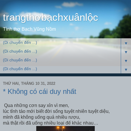
trangthơbạchxuânlộc
Tình thơ Bạch Vũng Nồm
▼
▼
▼
▼
THỨ HAI, THÁNG 10 31, 2022
* Không có cái duy nhất
Qua những cơn say xỉn vì men,
lúc tỉnh táo mới biết đời sống tuyệt nhiên tuyệt diệu,
mình đã không uống quá nhiều rượu,
mà thật rồi đã uống nhiều loại đế khác nhau…