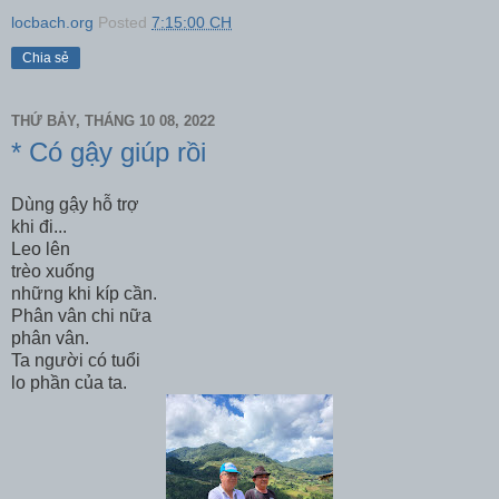
locbach.org
Posted
7:15:00 CH
Chia sẻ
THỨ BẢY, THÁNG 10 08, 2022
* Có gậy giúp rồi
Dùng gậy hỗ trợ
khi đi...
Leo lên
trèo xuống
những khi kíp cần.
Phân vân chi nữa
phân vân.
Ta người có tuổi
lo phần của ta.