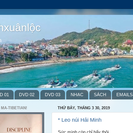
hxuânlộc
m
D 01
DVD 02
DVD 03
NHẠC
SÁCH
EMAILS
 MA-TIBETIAN!
THỨ BẢY, THÁNG 3 30, 2019
* Leo núi Hải Minh
Sức mình còn chỉ bấy thôi,