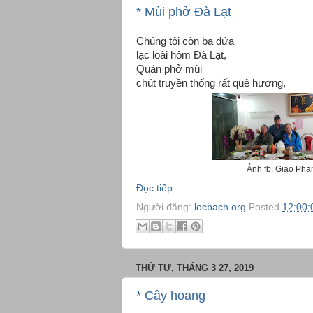
* Mùi phở Đà Lạt
Chúng tôi còn ba đứa
lạc loài hôm Đà Lạt,
Quán phở mùi
chút truyền thống rất quê hương,
Ảnh fb. Giao Pha
Đọc tiếp...
Người đăng:
locbach.org
Posted
12:00:
THỨ TƯ, THÁNG 3 27, 2019
* Cây hoang