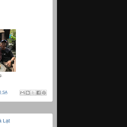
g.
0 SA
à Lạt