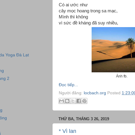
Có ai ước như
cây mọc hoang trong sa mạc,
Mình thì không
vì sức đề kháng đã suy nhiều,
nda Yoga Đà Lạt
ng
Ảnh fb.
áng 2
Đọc tiếp...
Người đăng:
locbach.org
Posted
1:23:0
ng
Đông
THỨ BA, THÁNG 3 26, 2019
* Vì lan
i