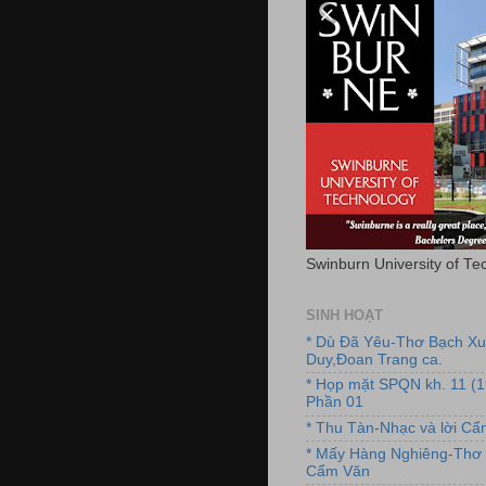
Swinburn University of Te
SINH HOẠT
* Dù Đã Yêu-Thơ Bạch X
Duy,Đoan Trang ca.
* Họp mặt SPQN kh. 11 (
Phần 01
* Thu Tàn-Nhạc và lời C
* Mấy Hàng Nghiêng-Thơ 
Cẩm Văn