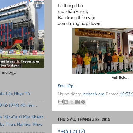
Lá thông khô
rác khắp vườn,
Bên trong thiền viện
con đường hợp duyên.
chnology.
Ảnh fb.bxl.
Đọc tiếp...
uân Lộc,Nhạc Từ
Người đăng:
locbach.org
Posted
10:57:
1972-1974) 40 năm :
ẩm Văn-Ca sĩ Kim Khánh
THỨ SÁU, THÁNG 3 22, 2019
Lý Thừa Nghiệp, Nhạc
* Đà Lạt (2)