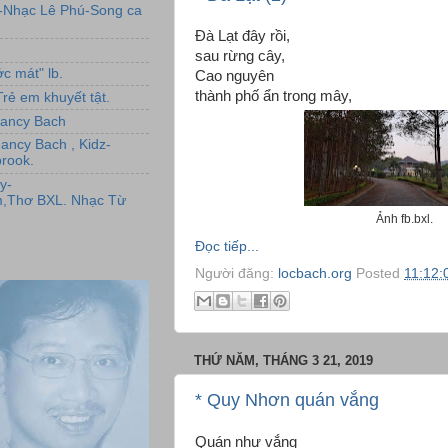
L-Nhạc Lê Phú-Song ca
Đà Lạt đây rồi,
sau rừng cây,
c mát" lb.
Cao nguyên
thành phố ẩn trong mây,
rẻ em khuyết tật.
,Nancy Bach
Nancy Bach , Kidz-
rook.
y-
,Thơ BXL. Nhạc Từ
Ảnh fb.bxl.
Đọc tiếp...
Người đăng:
locbach.org
Posted
11:12:
THỨ NĂM, THÁNG 3 21, 2019
* Quy Nhơn quán vắng
Quán như vắng