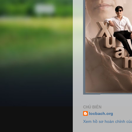
CHỦ BIÊN
locbach.org
Xem hồ sơ hoàn chỉnh của