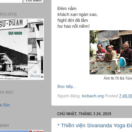
Đêm nằm
khách sạn ngàn sao,
972-1974)
Nghĩ đời đã lắm
hư hao nỗi niềm!
Ảnh fb.Tô Bá Tùn
Đọc tiếp...
ƯA ĐỌC
Người đăng:
locbach.org
Posted
7:45:0
ật Bản
CHỦ NHẬT, THÁNG 3 24, 2019
* Thiền viện Sivananda Yoga Đ
ĐỊNH