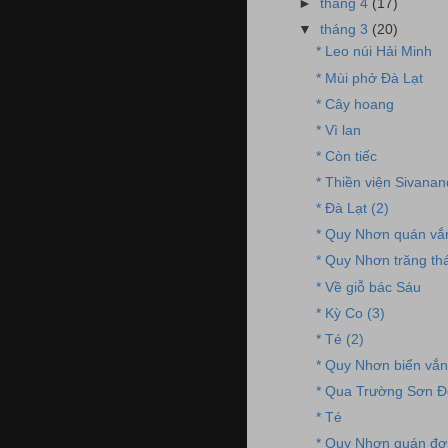
►
tháng 4
(17)
▼
tháng 3
(20)
* Leo núi Hải Minh
* Mùi phở Đà Lạt
* Cây hoang
* Vì lan
* Còn tiếc
* Thiền viện Sivana
* Đà Lạt (2)
* Quy Nhơn quán vắ
* Quy Nhơn trăng th
* Về giỗ bác Sáu
* Kỳ Co (3)
* Té (2)
* Quy Nhơn biển vắ
* Qua Trường Sơn 
* Té
* Quy Nhơn quán đợ