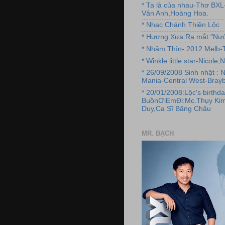
* Ta là của nhau-Thơ BX
Vân Anh,Hoàng Hoa.
* Nhạc Chánh Thiện Lộc
* Hương Xưa:Ra mắt "Nướ
* Nhâm Thìn- 2012 Melb-T
* Winkle little star-Nicole
* 26/09/2008 Sinh nhật : 
Mania-Central West-Brayb
* 20/01/2008:Lộc's birthda
BuồnƠiEmĐi:Mc.Thụy Kim
Duy,Ca Sĩ Băng Châu
MR. BẠCH