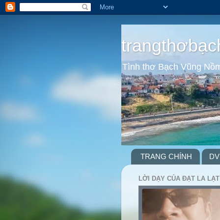
trangthơbạc
Tình thơ Bạch Vũng Nồ
TRANG CHÍNH
DV
LỜI DẠY CỦA ĐẠT LA LẠT