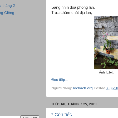
u tháng 2
Sáng nhìn đóa phong lan,
Trưa chăm chút địa lan,
ng Giêng
Ảnh fb.bxl.
Đọc tiếp...
Người đăng:
locbach.org
Posted
7:36:0
THỨ HAI, THÁNG 3 25, 2019
* Còn tiếc