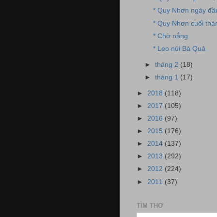
* Quy Nhơn ngày đầ
* Quy Nhơn cuối thá
* Chờ nắng
* Leo núi Bà Quả
►
tháng 2
(18)
►
tháng 1
(17)
►
2018
(118)
►
2017
(105)
►
2016
(97)
►
2015
(176)
►
2014
(137)
►
2013
(292)
►
2012
(224)
►
2011
(37)
TÌM THƠ