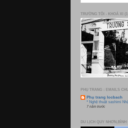
TRƯỜNG TÔI - KHOÁ XI (1
PHỤ TRANG : EMAILS CH
Phụ trang locbach
* Nghệ thuật sashimi Nh
7 năm trước
DU LỊCH QUY NHƠN,BÌNH 