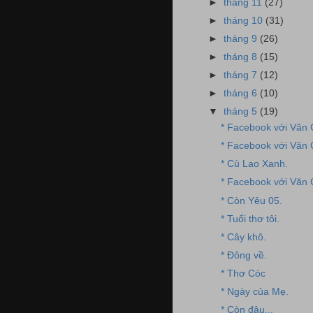
►
tháng 11
(27)
►
tháng 10
(31)
►
tháng 9
(26)
►
tháng 8
(15)
►
tháng 7
(12)
►
tháng 6
(10)
▼
tháng 5
(19)
* Facebook với Văn
* Facebook với Văn
* Cù Lao Xanh.
* Facebook với Văn
* Còn Yêu 05.
* Tuổi thơ tôi.
* Cây khô.
* Đông về.
* Thơ Cóc
* Ngày của Mẹ.
* Còn đâu...