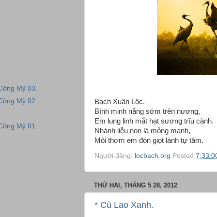
 Công Mỹ 03.
 Công Mỹ 02.
Bạch Xuân Lộc.
Bình minh nắng sớm trên nương,
Em lung linh mắt hạt sương trĩu cành.
 Công Mỹ 01.
Nhành liễu non lá mỏng manh,
Môi thơm em đón giọt lành tự tâm.
Người đăng:
locbach.org
Posted
7:33:0
THỨ HAI, THÁNG 5 28, 2012
* Cù Lao Xanh.