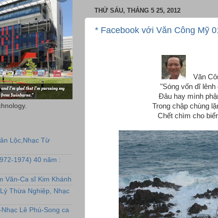
THỨ SÁU, THÁNG 5 25, 2012
* Facebook với Văn Công Mỹ 0
Văn Cô
"Sóng vốn dĩ lênh
Đâu hay mình phậ
chnology.
Trong chập chùng lặ
Chết chìm cho biển
uân Lộc,Nhạc Từ
1972-1974) 40 năm :
ẩm Văn-Ca sĩ Kim Khánh
Lý Thừa Nghiệp, Nhạc
L-Nhạc Lê Phú-Song ca