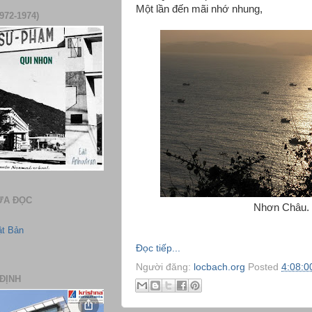
Một lần đến mãi nhớ nhung,
972-1974)
ƯA ĐỌC
Nhơn Châu.
ật Bản
Đọc tiếp...
Người đăng:
locbach.org
Posted
4:08:0
ĐỊNH