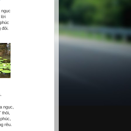
a ngục
 lời
 phúc
 đôi.
.
a ngục,
 thôi,
 phúc,
g rêu.