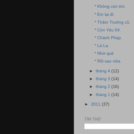
* Không còn tím.
* Em lại đi.
* Thăm Trường cũ.
* Còn Yêu 04.
* Chánh Pháp.
* Là Lạ.
* Nhớ quê
* Rồi sao nữa.
►
tháng 4
(12)
►
tháng 3
(14)
►
tháng 2
(16)
►
tháng 1
(14)
►
2011
(37)
TÌM THƠ