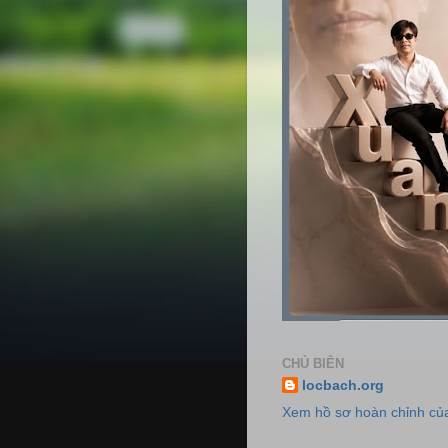
CHỦ BIÊN
locbach.org
Xem hồ sơ hoàn chỉnh của