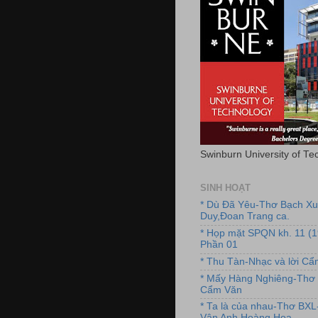
Swinburn University of Te
SINH HOẠT
* Dù Đã Yêu-Thơ Bạch X
Duy,Đoan Trang ca.
* Họp mặt SPQN kh. 11 (
Phần 01
* Thu Tàn-Nhạc và lời C
* Mấy Hàng Nghiêng-Thơ 
Cẩm Văn
* Ta là của nhau-Thơ BX
Vân Anh,Hoàng Hoa.