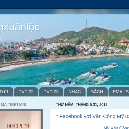
hxuânlộc
m
D 01
DVD 02
DVD 03
NHẠC
SÁCH
EMAILS
 MA-TIBETIAN!
THỨ NĂM, THÁNG 5 31, 2012
* Facebook với Văn Công Mỹ 0
Mỹ Văn Côn