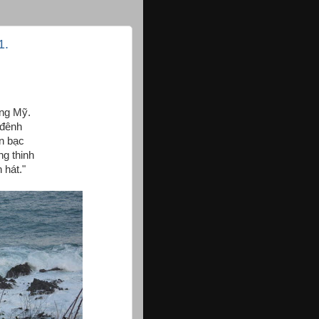
1.
ng Mỹ.
 đênh
n bạc
ng thinh
 hát."