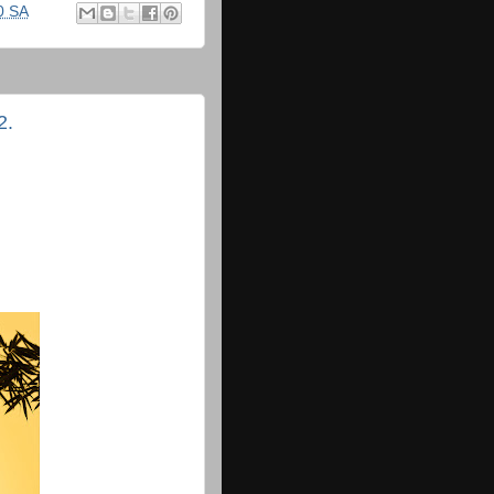
0 SA
2.