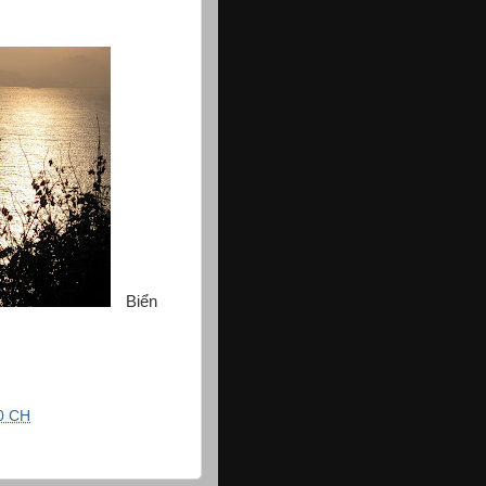
Biển
0 CH