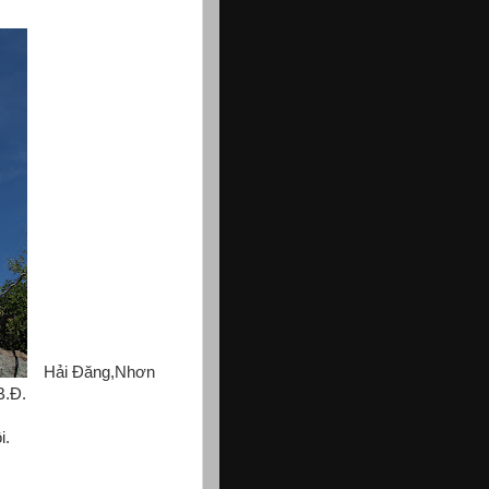
Hải Đăng,Nhơn
B.Đ.
i.