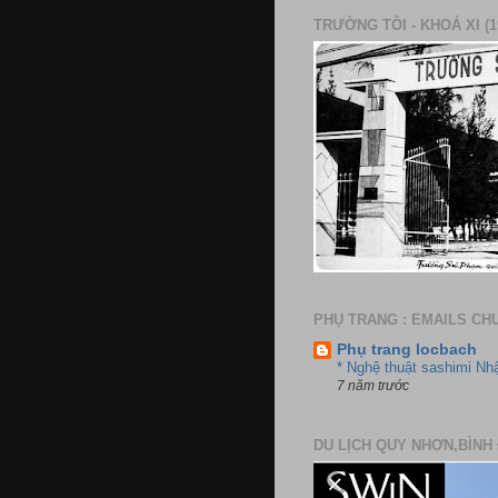
TRƯỜNG TÔI - KHOÁ XI (1
PHỤ TRANG : EMAILS CH
Phụ trang locbach
* Nghệ thuật sashimi Nh
7 năm trước
DU LỊCH QUY NHƠN,BÌNH 