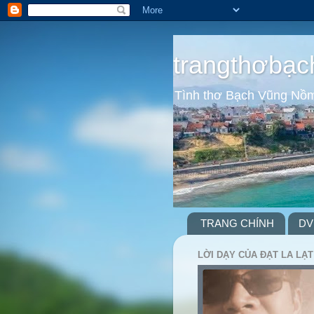
trangthơbạc
Tình thơ Bạch Vũng Nồ
TRANG CHÍNH
DV
LỜI DẠY CỦA ĐẠT LA LẠT