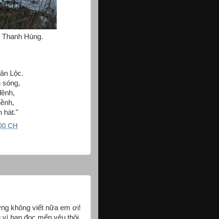
ô Thanh Hùng.
ân Lộc.
 sóng,
đênh,
hềnh,
 hát."
00 CH
ng không viết nữa em ơi!
vì bạn đọc,mến yêu thôi,