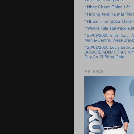
* Nhạc Chánh Thiện Lộc
* Hương Xưa:Ra mắt "Nướ
* Nhâm Thìn- 2012 Melb-T
* Winkle little star-Nicole
* 26/09/2008 Sinh nhật : 
Mania-Central West-Brayb
* 20/01/2008:Lộc's birthda
BuồnƠiEmĐi:Mc.Thụy Kim
Duy,Ca Sĩ Băng Châu
MR. BẠCH