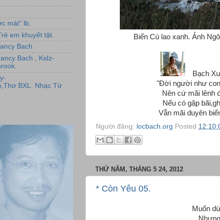
c mát" lb.
rẻ em khuyết tật.
Biển Cù lao xanh. Ảnh Ng
,Nancy Bach
Nancy Bach , Kidz-
rook.
Bạch Xu
y-
"Đời người như con
,Thơ BXL. Nhạc Từ
Nên cứ mãi lênh 
Nếu có gặp bãi,g
Vẫn mãi duyên biển
Người đăng:
locbach.org
Posted
12:10:
THỨ NĂM, THÁNG 5 24, 2012
* Còn Yêu 05.
Muốn dừ
Nhưng 