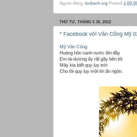
Người đăng:
locbach.org
Posted
1:00:0
THỨ TƯ, THÁNG 5 30, 2012
* Facebook với Văn Công Mỹ 0
Mỹ Văn Công
Hoàng hôn xanh nước lên đầy
Em-tà-dương ấy rất gầy bên tôi
Mây kia biết quỵ lụy trời
Cho tôi quỵ lụy một lời ẩn ngôn.