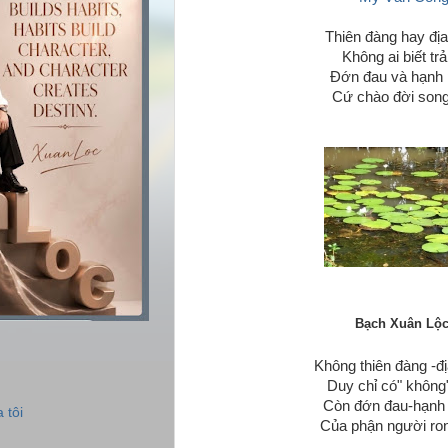
Thiên đàng hay đị
Không ai biết trả
Đớn đau và hạnh
Cứ chào đời song
Bạch Xuân Lộc
Không thiên đàng -đị
Duy chỉ có" không"
Còn đớn đau-hạnh
 tôi
Của phận người ron