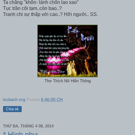
Ta chẳng "khôn- lánh chốn lao xao"
Tục trần cõi tạm..còn bao..?
Tranh chi sự thấp với cao..? Hỡi người.. SS.
Thơ Thích Nữ Hiền Thông
locbach.org
Posted
6:46:00 CH
Chia sẻ
THỨ BA, THÁNG 4 08, 2014
* Hình như