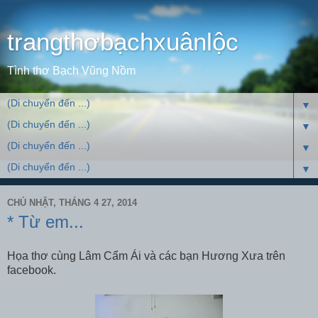
trangthơbạchxuânlộc
Tình thơ Bạch Vũng Nồm
▼
▼
▼
▼
CHỦ NHẬT, THÁNG 4 27, 2014
* Từ em...
Họa thơ cùng Lâm Cẩm Ái và các bạn Hương Xưa trên
facebook.