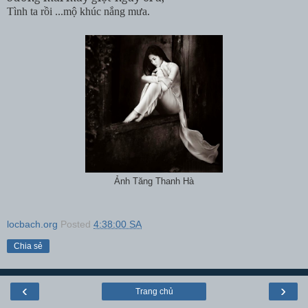
Tình ta rồi ...mộ khúc nắng mưa.
Ảnh Tăng Thanh Hà
locbach.org
Posted
4:38:00 SA
Chia sẻ
‹
›
Trang chủ