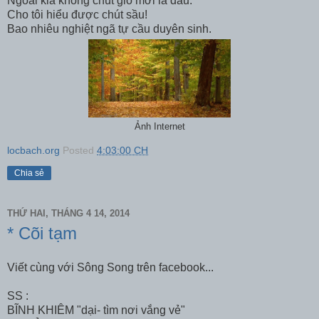
Ngoài kia không chút gió mời lá đâu.
Cho tôi hiểu được chút sầu!
Bao nhiêu nghiệt ngã tự cầu duyên sinh.
Ảnh Internet
locbach.org
Posted
4:03:00 CH
Chia sẻ
THỨ HAI, THÁNG 4 14, 2014
* Cõi tạm
Viết cùng với Sông Song trên facebook...
SS :
BĨNH KHIÊM "dại- tìm nơi vắng vẻ"