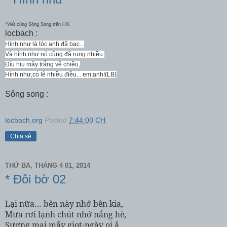
*Viết cùng Sông Song trên HX.
locbach :
Hình như là tóc anh đã bạc...
Và hình như nó cũng đã rụng nhiều.
Đìu hiu mây trắng về chiều,
Hình như,có lẽ nhiều điều... em,anh!(LB)
Sông song :
locbach.org
Posted
7:44:00 CH
Chia sẻ
THỨ BA, THÁNG 4 01, 2014
* Đôi bờ 02
Lại nữa… bên này nhớ bên kia,
Mưa rơi lạnh chút nhớ nắng hè,
Sương mai mấy giọt-ngày oi ả,