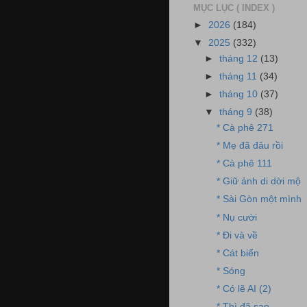
MỤC LỤC ( INDEX )
►
2026
(184)
▼
2025
(332)
►
tháng 12
(13)
►
tháng 11
(34)
►
tháng 10
(37)
▼
tháng 9
(38)
* Cà phê 271
* Mẹ đã đâu rồi
* Cà phê 111
* Giữ ảnh di dời mộ
* Sài Gòn một mình
* Nụ cười
* Đi và về
* Cát biển
* Sóng
* Có lẽ AI (2)
* Thì đã sao...