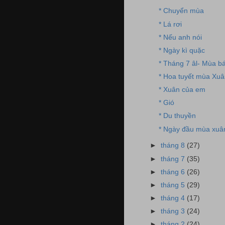
* Chuyển mùa
* Lá rơi
* Nếu anh nói
* Ngày kì quặc
* Tháng 7 âl- Mùa b
* Hoa tuyết mùa Xu
* Xuân của em
* Gió
* Du thuyền
* Ngày đầu mùa xuâ
►
tháng 8
(27)
►
tháng 7
(35)
►
tháng 6
(26)
►
tháng 5
(29)
►
tháng 4
(17)
►
tháng 3
(24)
►
tháng 2
(24)