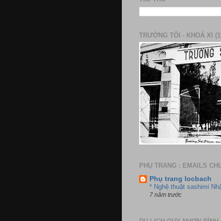
TRƯỜNG TÔI - KHOÁ XI (1
PHỤ TRANG : EMAILS CH
Phụ trang locbach
* Nghệ thuật sashimi Nh
7 năm trước