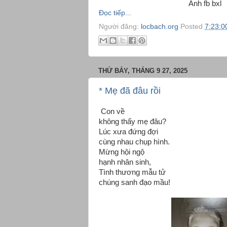
Ảnh fb bxl
Đọc tiếp...
Người đăng:
locbach.org
Posted
7:23:0
THỨ BẢY, THÁNG 9 27, 2025
* Mẹ đã đâu rồi
Con về
không thấy mẹ đâu?
Lúc xưa đứng đợi
cùng nhau chụp hình.
Mừng hội ngộ
hạnh nhân sinh,
Tình thương mẫu tử
chúng sanh đạo mầu!