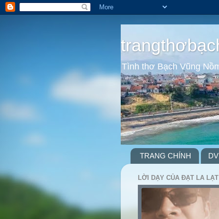
trangthơbạc
Tình thơ Bạch Vũng Nồ
TRANG CHÍNH
DV
LỜI DẠY CỦA ĐẠT LA LẠT