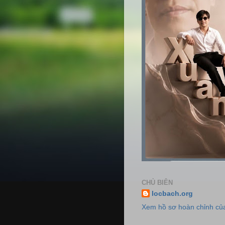
CHỦ BIÊN
locbach.org
Xem hồ sơ hoàn chỉnh của