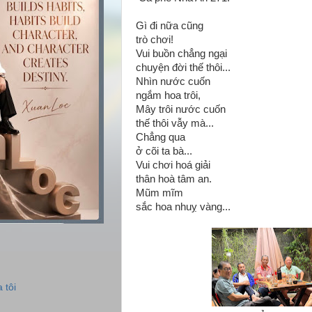
Gì đi nữa cũng
trò chơi!
Vui buồn chẳng ngại
chuyện đời thế thôi...
Nhìn nước cuốn
ngắm hoa trôi,
Mây trôi nước cuốn
thế thôi vẫy mà...
Chẳng qua
ở cõi ta bà...
Vui chơi hoá giải
thân hoà tâm an.
Mũm mĩm
sắc hoa nhuỵ vàng...
 tôi