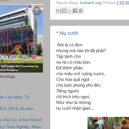
ĐỊNH
Người đăng:
locbach.org
Posted
2:55:0
* Nụ cười
Nói là cô đơn
nhưng mà nào tôi đã phải?
Tập tành cho
na ná có màu bùn,
Để thêm phân
cho mầu mỡ ruộng vườn,
chnology.
Cho hoa quả ngọt
cho luôn phong phú đời,
Tiếng người
chỉ trích trêu ngưi,
uân Lộc,Nhạc Từ
Như như là những
nụ cười nhân gian...
1972-1974) 40 năm :
ẩm Văn-Ca sĩ Kim Khánh
Lý Thừa Nghiệp, Nhạc