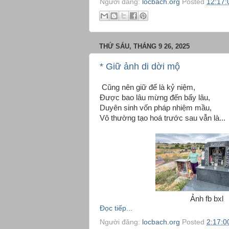
Người đăng:
locbach.org
Posted
12:17:
THỨ SÁU, THÁNG 9 26, 2025
* Giữ ảnh di dời mộ
Cũng nên giữ để là kỷ niệm,
Được bao lâu mừng đến bấy lâu,
Duyên sinh vốn pháp nhiệm mầu,
Vô thường tạo hoá trước sau vẫn là...
Ảnh fb bxl
Đọc tiếp...
Người đăng:
locbach.org
Posted
2:17:0