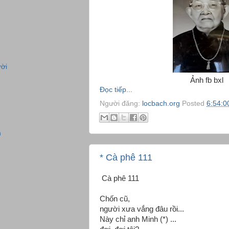
ời
Ảnh fb bxl
Đọc tiếp...
Người đăng:
locbach.org
Posted
6:54:0
n
* Cà phê 111
Cà phê 111
Chốn cũ,
người xưa vắng đâu rồi...
Này chỉ anh Minh (*) ...