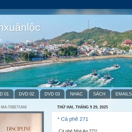
hxuânlộc
m
D 01
DVD 02
DVD 03
NHẠC
SÁCH
EMAILS
 MA-TIBETIAN!
THỨ HAI, THÁNG 9 29, 2025
* Cà phê 271
Cà phê Nhà An 271!