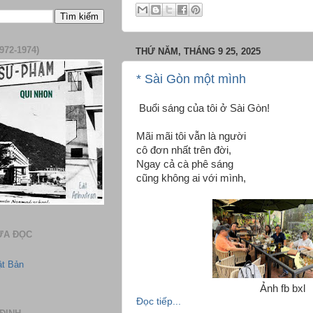
972-1974)
THỨ NĂM, THÁNG 9 25, 2025
* Sài Gòn một mình
Buổi sáng của tôi ở Sài Gòn!
Mãi mãi tôi vẫn là người
cô đơn nhất trên đời,
Ngay cả cà phê sáng
cũng không ai với mình,
ƯA ĐỌC
ật Bản
Ảnh fb bxl
Đọc tiếp...