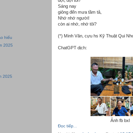
đợi, đợi tôi?
Sáng nay
giông đến mưa tầm tả,
Nhớ nhớ người!
còn ai nhớ, nhớ tôi?
(*) Minh Văn, cựu hs Kỹ Thuật Qui Nh
áo hiếu
ân 2025
ChatGPT dịch:
n 2025
Ảnh fb bxl
Đọc tiếp...