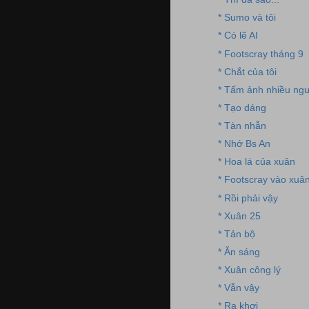
* Sumo và tôi
* Có lẽ AI
* Footscray tháng 9
* Chắt của tôi
* Tấm ảnh nhiều ngư
* Tạo dáng
* Tàn nhẫn
* Nhớ Bs An
* Hoa lá của xuân
* Footscray vào xuâ
* Rồi phải vậy
* Xuân 25
* Tản bộ
* Ăn sáng
* Xuân công lý
* Vẫn vậy
* Ra khơi