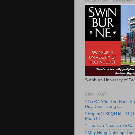
DU LỊCH QUY NHƠN,BÌNH 
Swinburn University of Te
SINH HOẠT
* Dù Đã Yêu-Thơ Bạch X
Duy,Đoan Trang ca.
* Họp mặt SPQN kh. 11 (
Phần 01
* Thu Tàn-Nhạc và lời C
* Mấy Hàng Nghiêng-Thơ 