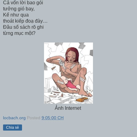
Cả vốn lời bao gói
tưởng gió bay,
Kể như qua
thoát kiếp đoạ đày…
Đâu sổ sách rõ ghi
từng mục một?
Ảnh Internet
locbach.org
Posted
9:05:00 CH
Chia sẻ