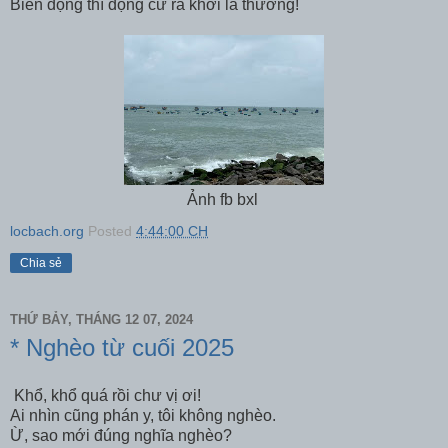
Biển động thì động cứ ra khơi là thường!
Ảnh fb bxl
locbach.org
Posted
4:44:00 CH
Chia sẻ
THỨ BẢY, THÁNG 12 07, 2024
* Nghèo từ cuối 2025
Khổ, khổ quá rồi chư vị ơi!
Ai nhìn cũng phán y, tôi không nghèo.
Ừ, sao mới đúng nghĩa nghèo?