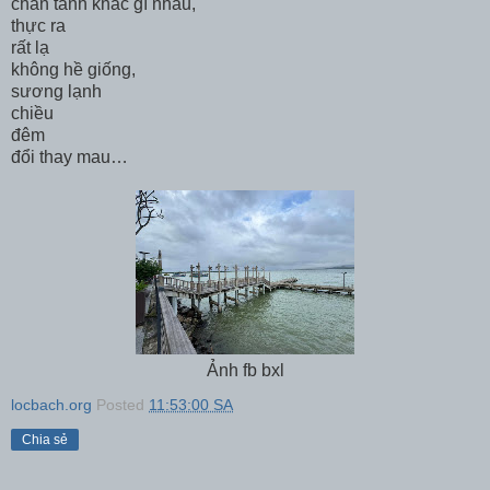
chân tánh khác gì nhau,
thực ra
rất lạ
không hề giống,
sương lạnh
chiều
đêm
đổi thay mau…
Ảnh fb bxl
locbach.org
Posted
11:53:00 SA
Chia sẻ