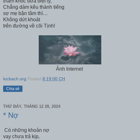
thầm khóc bữa biệt ly,
Chẳng dám kêu thành tiếng
sợ mẹ bận tâm thì…
Không dứt khoát
trên đường về cõi Tịnh!
Ảnh Internet
locbach.org
Posted
8:19:00 CH
Chia sẻ
THỨ BẢY, THÁNG 12 28, 2024
* Nợ
Có những khoản nợ
vay chưa trả kịp,