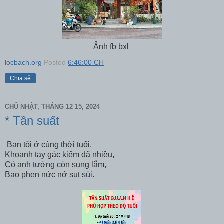
Ảnh fb bxl
locbach.org
Posted
6:46:00 CH
Chia sẻ
CHỦ NHẬT, THÁNG 12 15, 2024
* Tần suất
Bạn tôi ở cùng thời tuổi,
Khoanh tay gác kiếm đã nhiều,
Có anh tưởng còn sung lắm,
Bao phen nức nở sụt sùi.