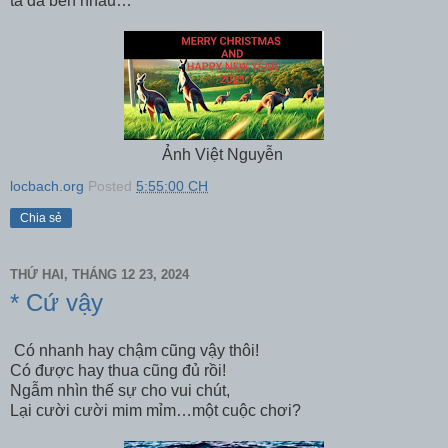
ta đã bên nhau…
Ảnh Việt Nguyễn
locbach.org
Posted
5:55:00 CH
Chia sẻ
THỨ HAI, THÁNG 12 23, 2024
* Cứ vậy
Có nhanh hay chậm cũng vậy thôi!
Có được hay thua cũng đủ rồi!
Ngẫm nhìn thế sự cho vui chút,
Lại cười cười mim mỉm…một cuộc chơi?