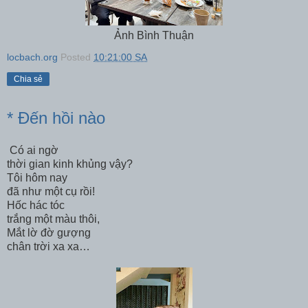
Ảnh Bình Thuận
locbach.org
Posted
10:21:00 SA
Chia sẻ
* Đến hồi nào
Có ai ngờ
thời gian kinh khủng vậy?
Tôi hôm nay
đã như một cụ rồi!
Hốc hác tóc
trắng một màu thôi,
Mắt lờ đờ gượng
chân trời xa xa…