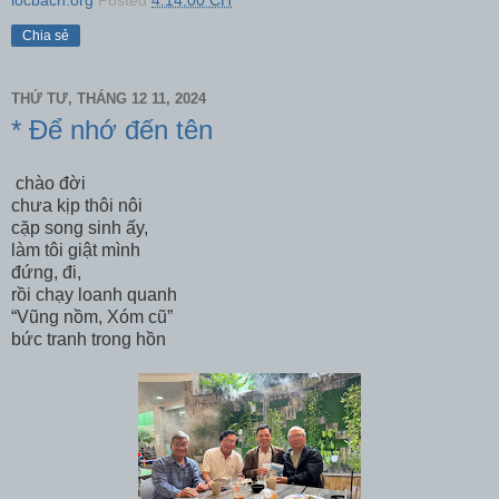
Chia sẻ
THỨ TƯ, THÁNG 12 11, 2024
* Để nhớ đến tên
chào đời
chưa kịp thôi nôi
cặp song sinh ấy,
làm tôi giật mình
đứng, đi,
rồi chạy loanh quanh
“Vũng nồm, Xóm cũ”
bức tranh trong hồn