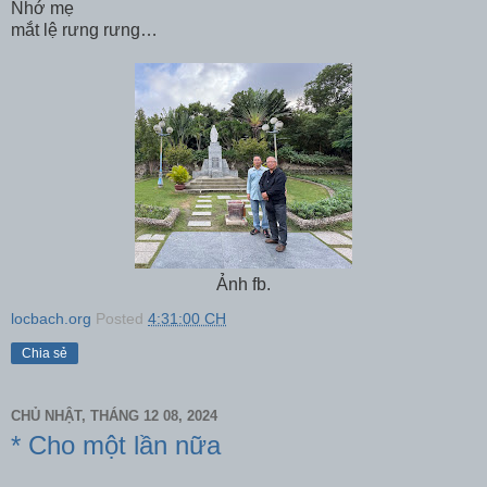
Nhớ mẹ
mắt lệ rưng rưng…
Ảnh fb.
locbach.org
Posted
4:31:00 CH
Chia sẻ
CHỦ NHẬT, THÁNG 12 08, 2024
* Cho một lần nữa