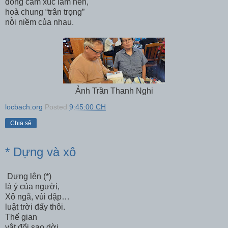
đồng cảm xúc làm nền,
hoà chung “trân trọng”
nỗi niềm của nhau.
Ảnh Trần Thanh Nghi
locbach.org
Posted
9:45:00 CH
Chia sẻ
* Dựng và xô
Dựng lên (*)
là ý của người,
Xô ngã, vùi dập…
luật trời đấy thôi.
Thế gian
vật đổi sao dời,