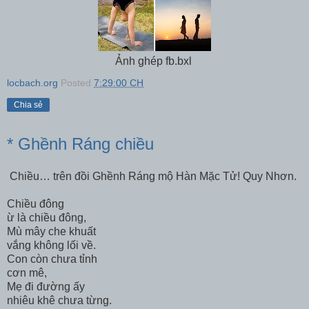
Ảnh ghép fb.bxl
locbach.org
Posted
7:29:00 CH
Chia sẻ
* Ghềnh Ráng chiều
Chiều… trên đồi Ghềnh Ráng mộ Hàn Mặc Tử! Quy Nhơn.
Chiều đông
ừ là chiều đông,
Mù mây che khuất
vắng không lối về.
Con còn chưa tỉnh
cơn mê,
Mẹ đi đường ấy
nhiêu khê chưa từng.