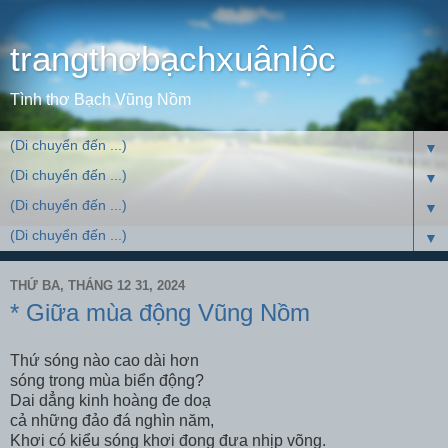
trangthơbạchxuânlộc
Tình thơ Bạch Vũng Nồm
▼
▼
▼
▼
THỨ BA, THÁNG 12 31, 2024
* Giữa mùa động Vũng Nồm
Thứ sóng nào cao dài hơn
sóng trong mùa biển động?
Dai dẳng kinh hoàng đe doạ
cả những đảo đá nghìn năm,
Khơi có kiểu sóng khơi đong đưa nhịp võng.