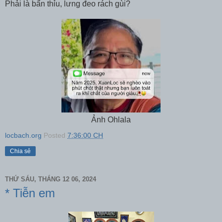
Phải là bẩn thỉu, lưng đeo rách gùi?
Ảnh Ohlala
locbach.org
Posted
7:36:00 CH
Chia sẻ
THỨ SÁU, THÁNG 12 06, 2024
* Tiễn em