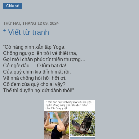
Chia sẻ
THỨ HAI, THÁNG 12 09, 2024
* Viết từ tranh
“Có nàng xinh xắn tập Yoga,
Chổng ngược lên trời vẻ thiết tha,
Gọi mời chân phúc từ thiên thượng…
Có ngờ đâu … Ó lủm hạt đa!
Của quý chim kia thỉnh mất rồi,
Về nhà chồng hỏi hỡi hỡi ơi,
Cô đem của quý cho ai vậy?
Thế thì duyên nợ dứt đành thôi!”