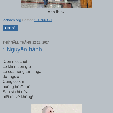
Ảnh fb bxl
locbach.org
Posted
9:11:00 CH
Chia sẻ
THỨ NĂM, THÁNG 12 26, 2024
* Nguyên hành
Còn một chút
có khi muốn giữ,
Là của riêng tánh ngã
đời người,
Cũng có khi
buông bỏ đi thôi,
Sân si chi nữa
biết rồi về không!