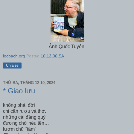
Ảnh Quốc Tuyên.
locbach.org
Posted
10:13:00 SA
Chia sẻ
THỨ BA, THÁNG 12 10, 2024
* Giao lưu
khổng phải đời
chỉ cần rượu và thơ,
những cái đáng quý
đương chờ nêu tên…
lượm chữ “tâm”