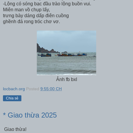
-Lộng có sóng bạc đầu trào lộng buồn vui.
Miên man vồ chụp lấy,
trưng bày dáng dấp điên cuồng
ghềnh đá rong tróc chơ vơ.
Ảnh fb bxl
locbach.org
Posted
9:55:00 CH
Chia sẻ
* Giao thừa 2025
Giao thừa!