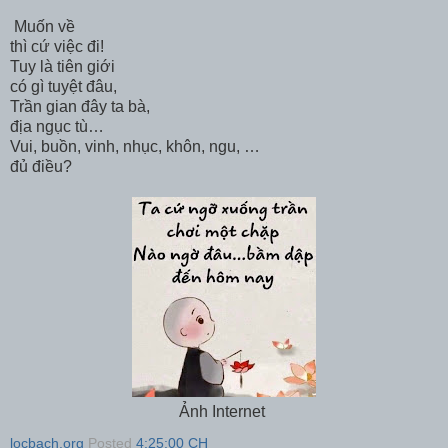
Muốn về
thì cứ việc đi!
Tuy là tiên giới
có gì tuyệt đâu,
Trần gian đây ta bà,
địa ngục tù…
Vui, buồn, vinh, nhục, khôn, ngu, …
đủ điều?
Ảnh Internet
locbach.org
Posted
4:25:00 CH