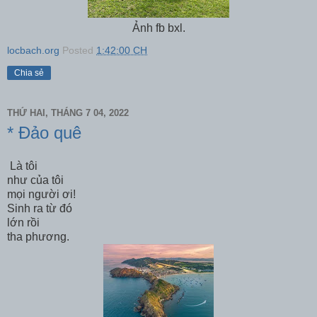
Ảnh fb bxl.
locbach.org
Posted
1:42:00 CH
Chia sẻ
THỨ HAI, THÁNG 7 04, 2022
* Đảo quê
Là tôi
như của tôi
mọi người ơi!
Sinh ra từ đó
lớn rồi
tha phương.