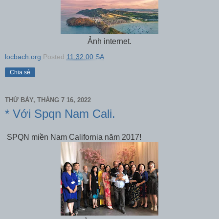
Ảnh internet.
locbach.org
Posted
11:32:00 SA
Chia sẻ
THỨ BẢY, THÁNG 7 16, 2022
* Với Spqn Nam Cali.
SPQN miền Nam California năm 2017!