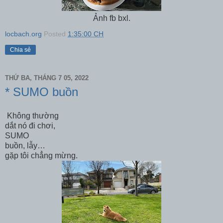
Ảnh fb bxl.
locbach.org
Posted
1:35:00 CH
Chia sẻ
THỨ BA, THÁNG 7 05, 2022
* SUMO buồn
Không thường
dắt nó đi chơi,
SUMO
buồn, lẫy…
gặp tôi chẳng mừng.