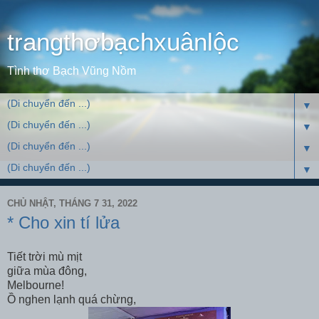
trangthơbạchxuânlộc
Tình thơ Bạch Vũng Nồm
▼
▼
▼
▼
CHỦ NHẬT, THÁNG 7 31, 2022
* Cho xin tí lửa
Tiết trời mù mịt
giữa mùa đông,
Melbourne!
Ồ nghen lạnh quá chừng,