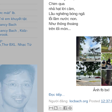
Chim qua
nhả hạt lời câm,
c mát" lb.
Lầu nghiêng bóng ngã
lỗi lầm nước non.
rẻ em khuyết tật.
Như thông thoáng
,Nancy Bach
trên lối mòn...
Nancy Bach , Kidz-
rook.
y-
,Thơ BXL. Nhạc Từ
Ảnh fb bxl
Đọc tiếp...
Người đăng:
locbach.org
Posted
12:37: