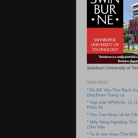
Swinburn University of Te
SINH HOẠT
* Dù Đã Yêu-Thơ Bạch X
Duy,Đoan Trang ca.
* Họp mặt SPQN kh. 11 (
Phần 01
* Thu Tàn-Nhạc và lời C
* Mấy Hàng Nghiêng-Thơ 
Cẩm Văn
* Ta là của nhau-Thơ BX