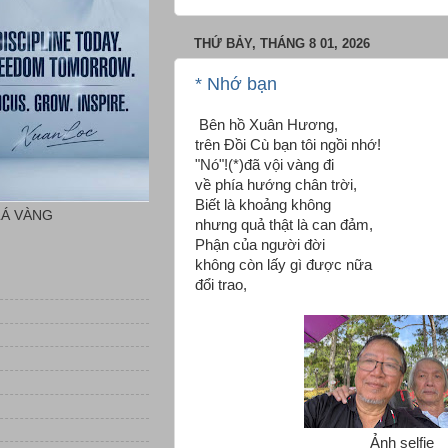
THỨ BẢY, THÁNG 8 01, 2026
* Nhớ bạn
Bên hồ Xuân Hương,
trên Đồi Cù bạn tôi ngồi nhớ!
"Nó"!(*)đã vội vàng đi
về phía hướng chân trời,
Biết là khoảng không
LÁ VÀNG
nhưng quả thật là can đảm,
Phận của người đời
không còn lấy gì được nữa
đổi trao,
Ảnh selfie