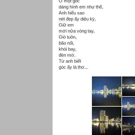
Ở một góc
dáng hình em như thế,
Anh hiểu sao
nét đẹp ấy diệu kỳ,
Giữ em
mới nửa vòng tay,
Gió tuôn,
bão nổi,
khói bay,
đèn mờ.
Từ anh biết
góc ấy là thơ...