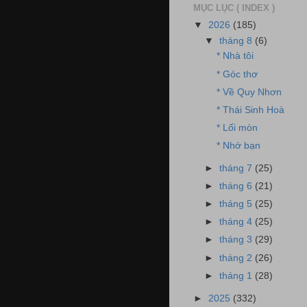
MỤC LỤC ( INDEX )
▼
2026
(185)
▼
tháng 8
(6)
* Nhà tôi
* Góc thơ
* Về Quy Nhơn
* Thái Sinh Hoà
* Lối mòn
* Nhớ bạn
►
tháng 7
(25)
►
tháng 6
(21)
►
tháng 5
(25)
►
tháng 4
(25)
►
tháng 3
(29)
►
tháng 2
(26)
►
tháng 1
(28)
►
2025
(332)