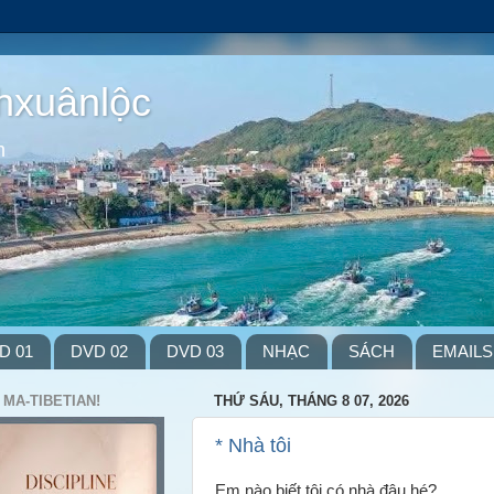
hxuânlộc
m
D 01
DVD 02
DVD 03
NHẠC
SÁCH
EMAILS
 MA-TIBETIAN!
THỨ SÁU, THÁNG 8 07, 2026
* Nhà tôi
Em nào biết tôi có nhà đâu hé?