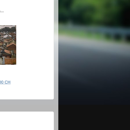
..
00 CH