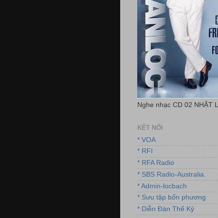
Nghe nhạc CD 02 NHẶT 
KẾT NỐI
* VOA
* RFI
* RFA Radio
* SBS Radio-Australia.
* Admin-locbach
* Sưu tập bốn phương
* Diễn Đàn Thế Kỷ