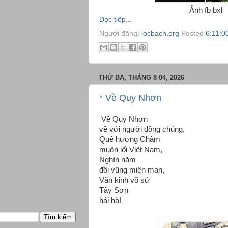
Ảnh fb bxl
Đọc tiếp...
Người đăng:
locbach.org
Posted
6:11:0
THỨ BA, THÁNG 8 04, 2026
* Về Quy Nhơn
Về Quy Nhơn
về với người đồng chủng,
Quê hương Chàm
muôn lối Việt Nam,
Nghìn năm
đồi vũng miên man,
Văn kinh võ sử
Tây Sơn
hải hà!