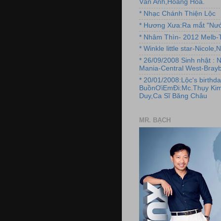
Vân Anh,Hoàng Hoa.
* Nhạc Chánh Thiện Lộc
* Hương Xưa:Ra mắt "Nướ
* Nhâm Thìn- 2012 Melb-T
* Winkle little star-Nicole
* 26/09/2008 Sinh nhật : 
Mania-Central West-Brayb
* 20/01/2008:Lộc's birthda
BuồnƠiEmĐi:Mc.Thụy Kim
Duy,Ca Sĩ Băng Châu
MR. BẠCH