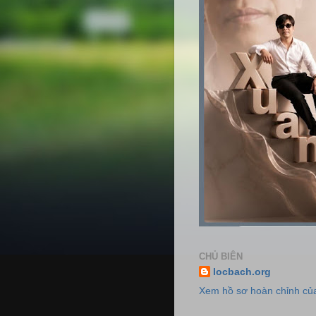
CHỦ BIÊN
locbach.org
Xem hồ sơ hoàn chỉnh của