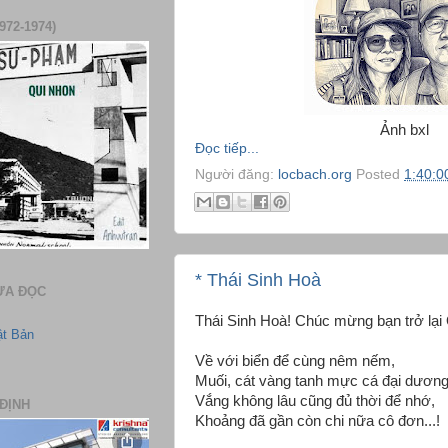
972-1974)
Ảnh bxl
Đọc tiếp...
Người đăng:
locbach.org
Posted
1:40:0
* Thái Sinh Hoà
ƯA ĐỌC
Thái Sinh Hoà! Chúc mừng bạn trở lạ
ật Bản
Về với biển để cùng nêm nếm,
Muối, cát vàng tanh mực cá đại dương
Vắng không lâu cũng đủ thời để nhớ,
ĐỊNH
Khoảng đã gần còn chi nữa cô đơn...!