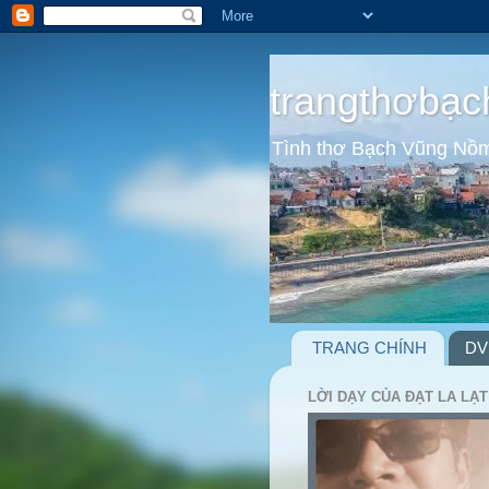
trangthơbạc
Tình thơ Bạch Vũng Nồ
TRANG CHÍNH
DV
LỜI DẠY CỦA ĐẠT LA LẠT