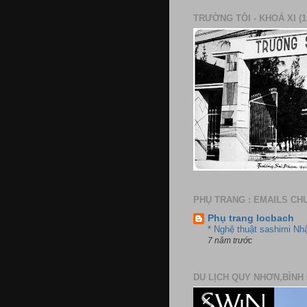
TRƯỜNG TÔI - KHOÁ XI (1
PHỤ TRANG : EMAILS CH
Phụ trang locbach
* Nghệ thuật sashimi Nh
7 năm trước
DU LỊCH QUY NHƠN,BÌNH 