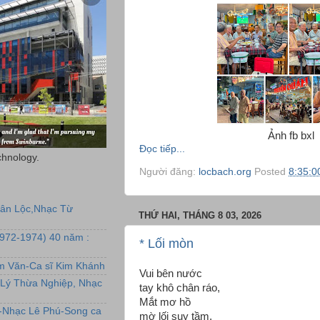
Ảnh fb bxl
Đọc tiếp...
chnology.
Người đăng:
locbach.org
Posted
8:35:0
uân Lộc,Nhạc Từ
THỨ HAI, THÁNG 8 03, 2026
1972-1974) 40 năm :
* Lối mòn
ẩm Văn-Ca sĩ Kim Khánh
Vui bên nước
Lý Thừa Nghiệp, Nhạc
tay khô chân ráo,
Mắt mơ hồ
L-Nhạc Lê Phú-Song ca
mờ lối suy tầm,