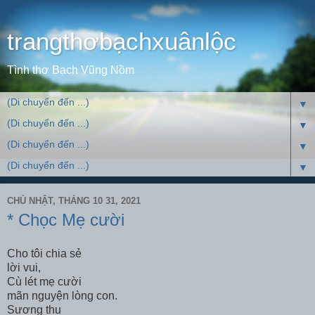
trangthơbạchxuânlộc
Tình thơ Bạch Vũng Nồm
▼
▼
▼
▼
CHỦ NHẬT, THÁNG 10 31, 2021
* Chọc Mẹ cười
Cho tôi chia sẻ
lời vui,
Cù lét mẹ cười
mãn nguyện lòng con.
Sương thu