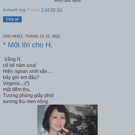
Ảnh bxl selfi
locbach.org
Posted
3:44:00 SA
Chia sẻ
CHỦ NHẬT, THÁNG 10 10, 2021
* Một lời cho H.
Vâng H.
cô bé năm xưa!
Hiền ngoan xinh xắn…
bây giờ em đâu?
Virginia…(*)
một đêm thu,
Tương phùng giây phút
sương thu men nồng.