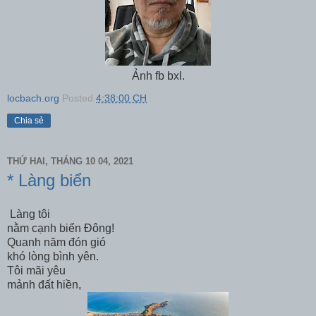
Ảnh fb bxl.
locbach.org
Posted
4:38:00 CH
Chia sẻ
THỨ HAI, THÁNG 10 04, 2021
* Làng biển
Làng tôi
nằm cạnh biển Đông!
Quanh năm đón gió
khó lòng bình yên.
Tôi mãi yêu
mảnh đất hiền,