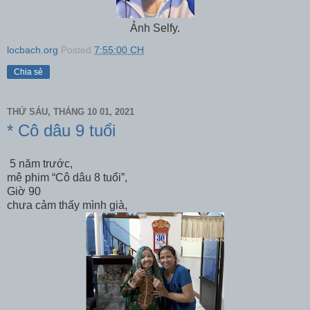
Ảnh Selfy.
locbach.org
Posted
7:55:00 CH
Chia sẻ
THỨ SÁU, THÁNG 10 01, 2021
* Cô dâu 9 tuổi
5 năm trước,
mê phim “Cô dâu 8 tuổi”,
Giờ 90
chưa cảm thấy mình già,