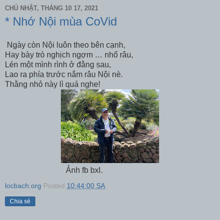
CHỦ NHẬT, THÁNG 10 17, 2021
* Nhớ Nội mùa CoVid
Ngày còn Nội luôn theo bên cạnh,
Hay bày trò nghịch ngợm … nhổ râu,
Lén một mình rình ở đằng sau,
Lao ra phía trước nắm râu Nội nè.
Thằng nhỏ này lì quá nghe!
Ảnh fb bxl.
locbach.org
Posted
10:44:00 SA
Chia sẻ