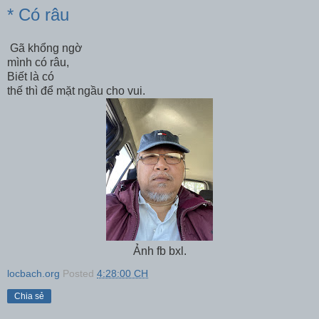
* Có râu
Gã khổng ngờ
mình có râu,
Biết là có
thế thì để mặt ngầu cho vui.
Ảnh fb bxl.
locbach.org
Posted
4:28:00 CH
Chia sẻ