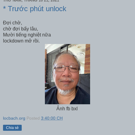
THỨ NĂM, THÁNG 10 21, 2021
* Trước phút unlock
Đợi chờ,
chờ đợi bấy lâu,
Mười tiếng nghiệt nữa
lockdown mở rồi.
Ảnh fb bxl
locbach.org
Posted
3:40:00 CH
Chia sẻ