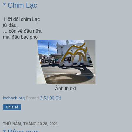
* Chim Lạc
Hỡi đôi chim Lạc
từ đâu,
… còn về đâu nữa
mái đầu bạc phơ.
Ảnh fb bxl
locbach.org
Posted
2:51:00 CH
Chia sẻ
THỨ NĂM, THÁNG 10 28, 2021