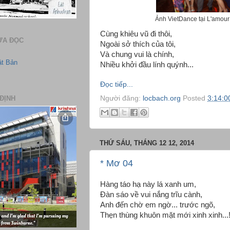
Ảnh VietDance tại L'amour
Cùng khiêu vũ đi thôi,
ƯA ĐỌC
Ngoài sở thích của tôi,
Và chung vui là chính,
ật Bản
Nhiều khởi đầu lính quýnh...
Đọc tiếp...
Người đăng:
locbach.org
Posted
3:14:0
ĐỊNH
THỨ SÁU, THÁNG 12 12, 2014
* Mơ 04
Hàng táo hạ này lá xanh um,
Đàn sáo về vui nắng trĩu cành,
Anh đến chờ em ngờ... trước ngõ,
Thẹn thùng khuôn mặt mới xinh xinh...