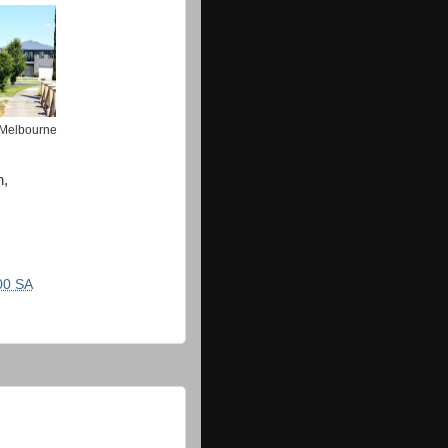
..Melbourne
n,
00 SA