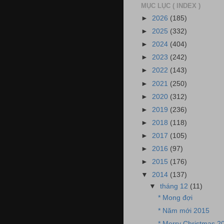
MỤC LỤC ( INDEX )
►
2026
(185)
►
2025
(332)
►
2024
(404)
►
2023
(242)
►
2022
(143)
►
2021
(250)
►
2020
(312)
►
2019
(236)
►
2018
(118)
►
2017
(105)
►
2016
(97)
►
2015
(176)
▼
2014
(137)
▼
tháng 12
(11)
* Mong đợi
* Năm mới 2015
* Merry Christmas 2