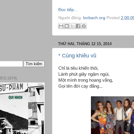
Đọc tiếp...
Người đăng:
locbach.org
Posted
2:00:0
THỨ HAI, THÁNG 12 15, 2014
* Cùng khiêu vũ
Chỉ là tiêu khiển thôi,
Lánh phút giây ngậm ngùi,
972-1974)
Một mình trong hoang vắng,
Gọi tên đời cay đắng...