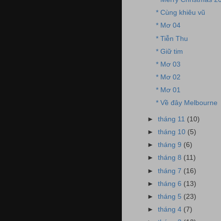
* Cùng khiêu vũ
* Mơ 04
* Tiễn Thu
* Giữ tim
* Mơ 03
* Mơ 02
* Mơ 01
* Về đây Melbourne
►
tháng 11
(10)
►
tháng 10
(5)
►
tháng 9
(6)
►
tháng 8
(11)
►
tháng 7
(16)
►
tháng 6
(13)
►
tháng 5
(23)
►
tháng 4
(7)