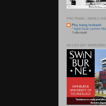
PHỤ TRANG : EMAILS CH
Phụ trang locbach
* Nghệ thuật sashimi Nh
7 năm trước
DU LỊCH QUY NHƠN,BÌNH 