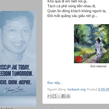
Khó quá đi em biết nói gì,
Tách cà phê nóng tiễn nhau đi,
Quán ồn đông khách không người lạ,
Đôi mắt quầng sâu giấu nét gì...
Ảnh internet
Đọc tiếp...
Người đăng:
locbach.org
Posted
5:55:0