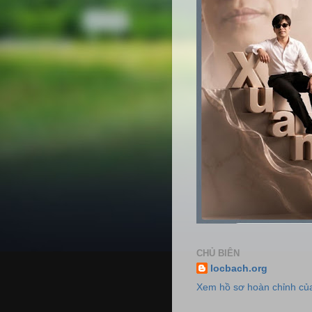
CHỦ BIÊN
locbach.org
Xem hồ sơ hoàn chỉnh của