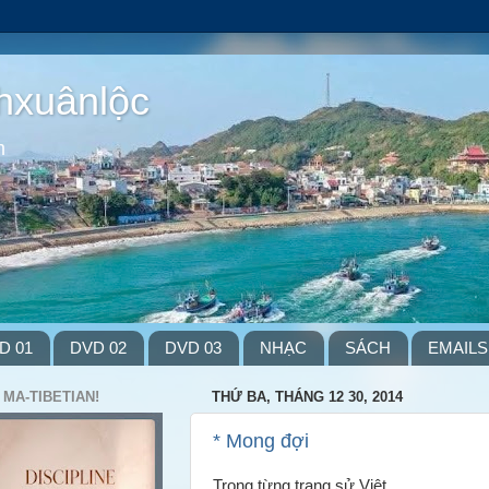
hxuânlộc
m
D 01
DVD 02
DVD 03
NHẠC
SÁCH
EMAILS
 MA-TIBETIAN!
THỨ BA, THÁNG 12 30, 2014
* Mong đợi
Trong từng trang sử Việt,