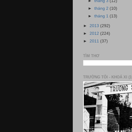
►
tháng 3
(12)
►
tháng 2
(10)
►
tháng 1
(13)
►
2013
(292)
►
2012
(224)
►
2011
(37)
TÌM THƠ
TRƯỜNG TÔI - KHOÁ XI (1