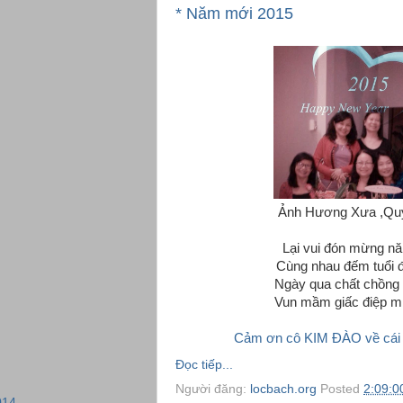
* Năm mới 2015
Ảnh Hương Xưa ,Qu
Lại vui đón mừng n
Cùng nhau đếm tuổi đ
Ngày qua chất chồng 
Vun mầm giấc điệp m
Cảm ơn cô KIM ĐÀO về cái 
Đọc tiếp...
Người đăng:
locbach.org
Posted
2:09:0
014