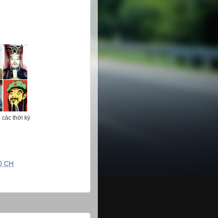
 các thời kỳ
0 CH