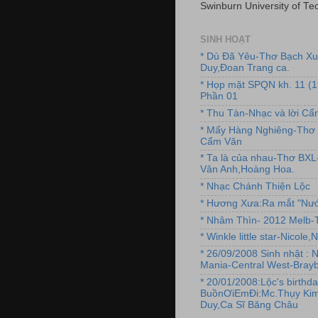
Swinburn University of Te
SINH HOẠT
* Dù Đã Yêu-Thơ Bạch X
Duy,Đoan Trang ca.
* Họp mặt SPQN kh. 11 (
Phần 01
* Thu Tàn-Nhạc và lời C
* Mấy Hàng Nghiêng-Thơ 
Cẩm Văn
* Ta là của nhau-Thơ BX
Vân Anh,Hoàng Hoa.
* Nhạc Chánh Thiện Lộc
* Hương Xưa:Ra mắt "Nướ
* Nhâm Thìn- 2012 Melb-T
* Winkle little star-Nicole
* 26/09/2008 Sinh nhật : 
Mania-Central West-Brayb
* 20/01/2008:Lộc's birthda
BuồnƠiEmĐi:Mc.Thụy Kim
Duy,Ca Sĩ Băng Châu