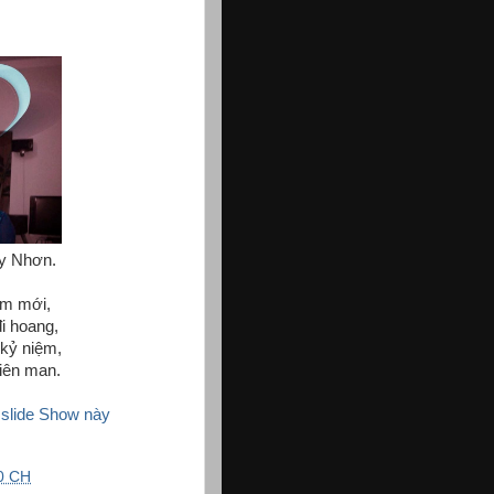
y Nhơn.
ăm mới,
i hoang,
kỷ niệm,
iên man.
slide Show này
0 CH