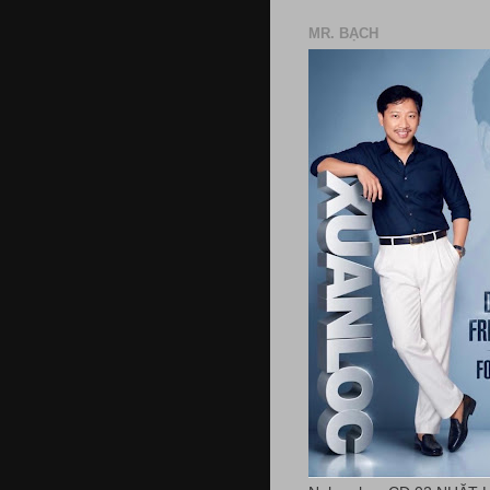
MR. BẠCH