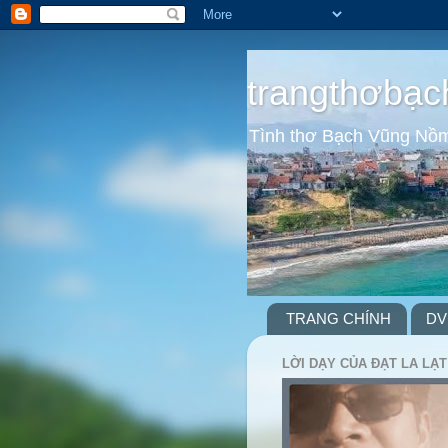
trangthơbạc
Tình thơ Bạch Vũng Nồ
TRANG CHÍNH
DV
LỜI DẠY CỦA ĐẠT LA LẠT