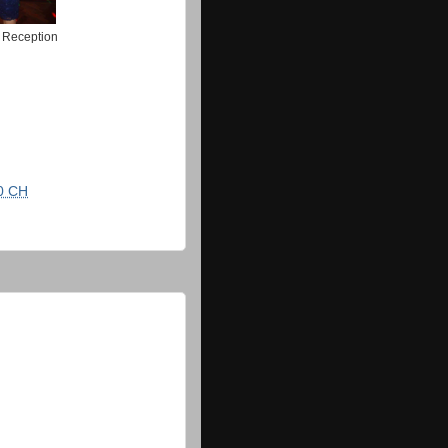
 Reception
0 CH
!