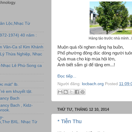
chnology.
uân Lộc,Nhạc Từ
1972-1974) 40 năm :
Hàng táo trước nhà mình.
Muộn quá rồi nghen nắng hạ buồn,
ẩm Văn-Ca sĩ Kim Khánh
Phố phường đông đúc dòng người tuô
Lý Thừa Nghiệp, Nhạc
Quà mua cho kịp mùa hội lớn,
Anh biết sắm gì để tặng em...!
L-Nhạc Lê Phú-Song ca
Đọc tiếp...
Người đăng:
locbach.org
Posted
11:09:
c mát" lb.
rẻ em khuyết tật.
,Nancy Bach
Nancy Bach , Kidz-
THỨ TƯ, THÁNG 12 10, 2014
rook.
y-
* Tiễn Thu
,Thơ BXL. Nhạc Từ