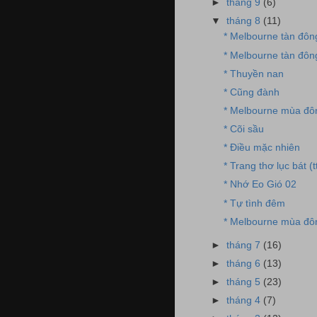
►
tháng 9
(6)
▼
tháng 8
(11)
* Melbourne tàn đông
* Melbourne tàn đôn
* Thuyền nan
* Cũng đành
* Melbourne mùa đô
* Cõi sầu
* Điều mặc nhiên
* Trang thơ lục bát (tt
* Nhớ Eo Gió 02
* Tự tình đêm
* Melbourne mùa đô
►
tháng 7
(16)
►
tháng 6
(13)
►
tháng 5
(23)
►
tháng 4
(7)