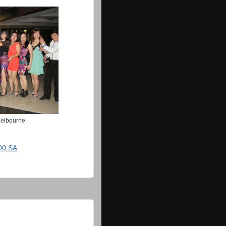
elbourne.
00 SA