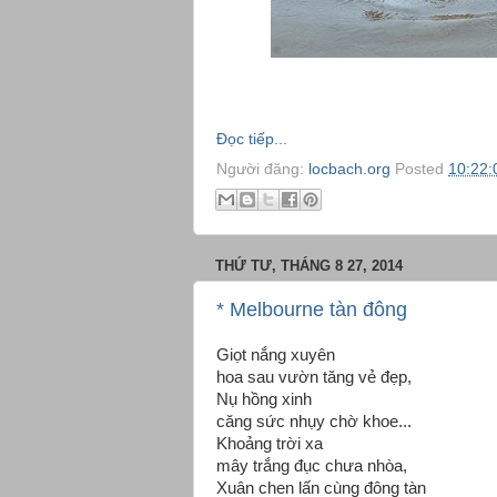
Đọc tiếp...
Người đăng:
locbach.org
Posted
10:22:
THỨ TƯ, THÁNG 8 27, 2014
* Melbourne tàn đông
Giọt nắng xuyên
hoa sau vườn tăng vẻ đẹp,
Nụ hồng xinh
căng sức nhụy chờ khoe...
Khoảng trời xa
mây trắng đục chưa nhòa,
Xuân chen lấn cùng đông tàn