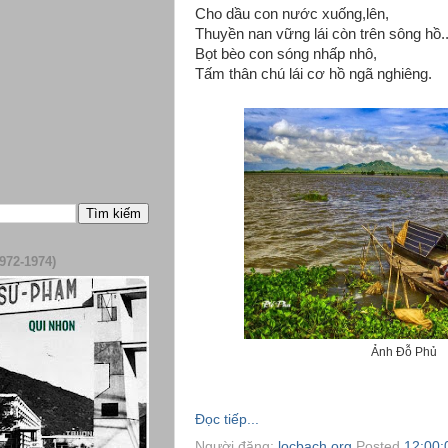
Cho dầu con nước xuống,lên,
Thuyền nan vững lái còn trên sông hồ..
Bọt bèo con sóng nhấp nhô,
Tấm thân chú lái cơ hồ ngã nghiêng.
972-1974)
Ảnh Đỗ Phủ
Đọc tiếp...
Người đăng:
locbach.org
Posted
12:00: