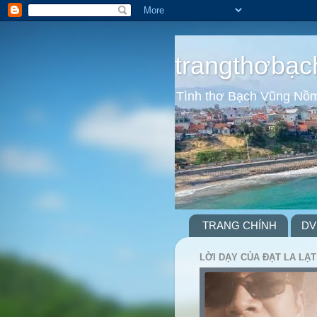
trangthơbạc
Tình thơ Bạch Vũng Nồ
TRANG CHÍNH
DV
LỜI DẠY CỦA ĐẠT LA LẠT