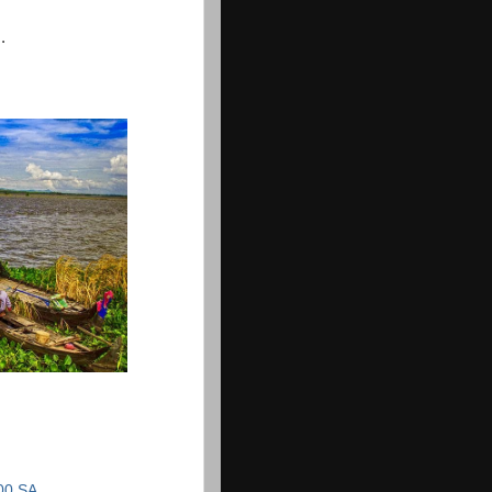
.
00 SA