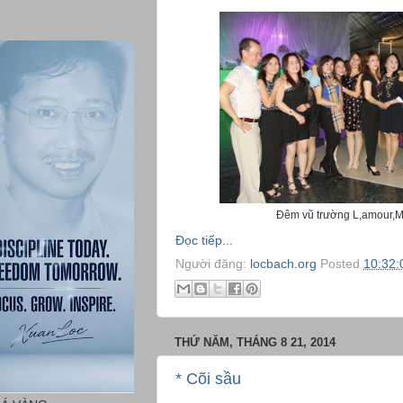
Đêm vũ trường L,amour,M
Đọc tiếp...
Người đăng:
locbach.org
Posted
10:32:
THỨ NĂM, THÁNG 8 21, 2014
* Cõi sầu