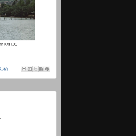
nh KXH.01
0 SA
.