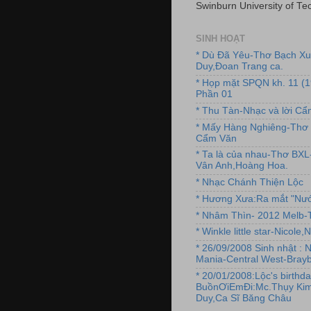
Swinburn University of Te
SINH HOẠT
* Dù Đã Yêu-Thơ Bạch X
Duy,Đoan Trang ca.
* Họp mặt SPQN kh. 11 (
Phần 01
* Thu Tàn-Nhạc và lời C
* Mấy Hàng Nghiêng-Thơ 
Cẩm Văn
* Ta là của nhau-Thơ BX
Vân Anh,Hoàng Hoa.
* Nhạc Chánh Thiện Lộc
* Hương Xưa:Ra mắt "Nướ
* Nhâm Thìn- 2012 Melb-T
* Winkle little star-Nicole
* 26/09/2008 Sinh nhật : 
Mania-Central West-Brayb
* 20/01/2008:Lộc's birthda
BuồnƠiEmĐi:Mc.Thụy Kim
Duy,Ca Sĩ Băng Châu