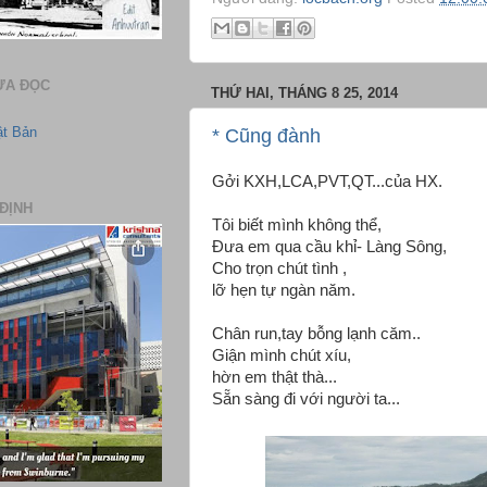
ƯA ĐỌC
THỨ HAI, THÁNG 8 25, 2014
ật Bản
* Cũng đành
Gởi KXH,LCA,PVT,QT...của HX.
ĐỊNH
Tôi biết mình không thể,
Đưa em qua cầu khỉ- Làng Sông,
Cho trọn chút tình ,
lỡ hẹn tự ngàn năm.
Chân run,tay bỗng lạnh căm..
Giận mình chút xíu,
hờn em thật thà...
Sẵn sàng đi với người ta...