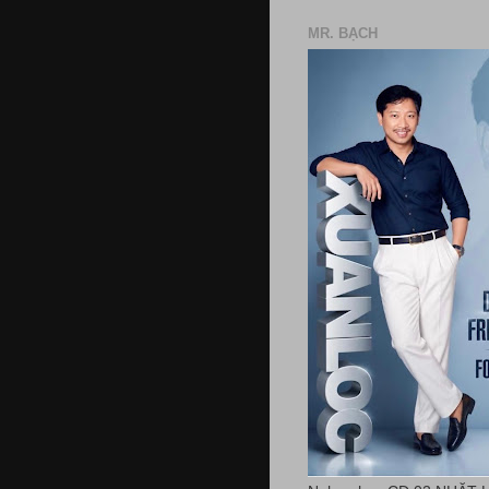
MR. BẠCH