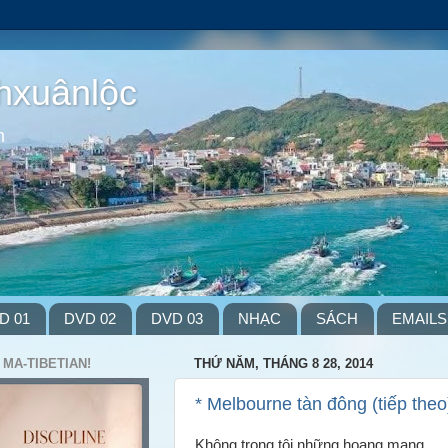
hxuânlộc
m
D 01
DVD 02
DVD 03
NHẠC
SÁCH
EMAILS
 MA-TIBETIAN!
THỨ NĂM, THÁNG 8 28, 2014
* Melbourne tàn đông (tiếp theo
Không trong tôi những hoang mang,