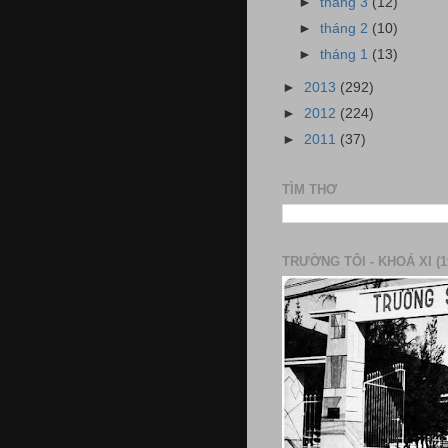
►
tháng 3
(12)
►
tháng 2
(10)
►
tháng 1
(13)
►
2013
(292)
►
2012
(224)
►
2011
(37)
TÌM THƠ
TRƯỜNG TÔI - KHOÁ XI (1