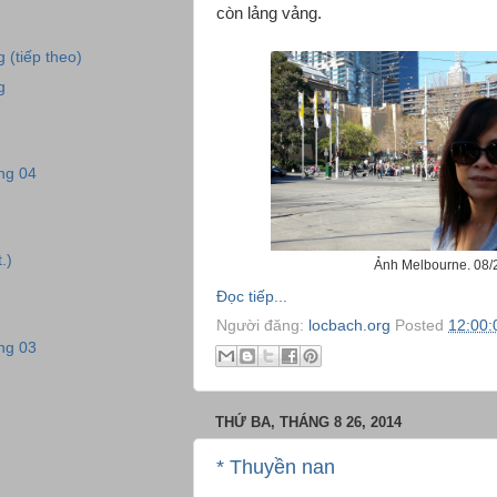
còn lảng vảng.
 (tiếp theo)
g
ng 04
.)
Ảnh Melbourne. 08/
Đọc tiếp...
Người đăng:
locbach.org
Posted
12:00:
ng 03
THỨ BA, THÁNG 8 26, 2014
* Thuyền nan