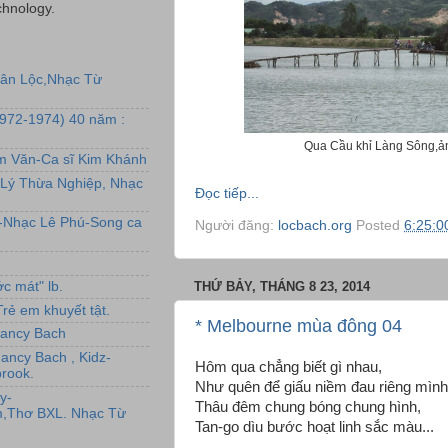
chnology.
uân Lộc,Nhạc Từ
1972-1974) 40 năm :
Qua Cầu khỉ Làng Sông,ả
ẩm Văn-Ca sĩ Kim Khánh
Lý Thừa Nghiệp, Nhạc
Đọc tiếp...
L-Nhạc Lê Phú-Song ca
Người đăng:
locbach.org
Posted
6:25:0
THỨ BẢY, THÁNG 8 23, 2014
c mát" lb.
rẻ em khuyết tật.
* Melbourne mùa đông 04
,Nancy Bach
Nancy Bach , Kidz-
Hôm qua chẳng biết gì nhau,
rook.
Như quên để giấu niềm đau riêng mình
y-
Thâu đêm chung bóng chung hình,
,Thơ BXL. Nhạc Từ
Tan-go dìu bước hoạt linh sắc màu...