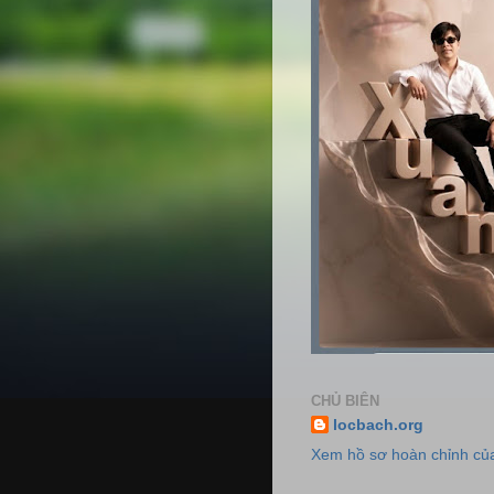
CHỦ BIÊN
locbach.org
Xem hồ sơ hoàn chỉnh của