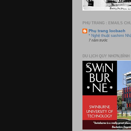
PHỤ TRANG : EMAILS CH
Phụ trang locbach
* Nghệ thuật sashimi Nh
7 năm trước
DU LỊCH QUY NHƠN,BÌNH 