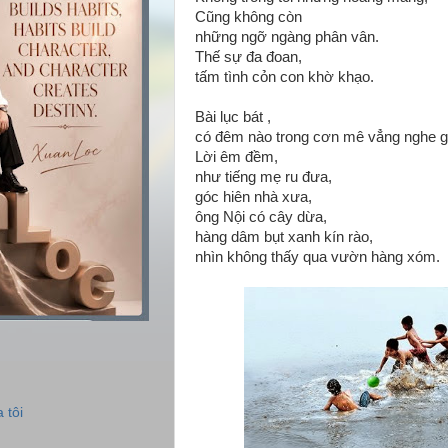
Cũng không còn
những ngỡ ngàng phân vân.
Thế sự đa đoan,
tấm tình cỏn con khờ khạo.
Bài lục bát ,
có đêm nào trong cơn mê vẳng nghe gi
Lời êm đềm,
như tiếng mẹ ru đưa,
góc hiên nhà xưa,
ông Nội có cây dừa,
hàng dâm bụt xanh kín rào,
nhìn không thấy qua vườn hàng xóm.
 tôi