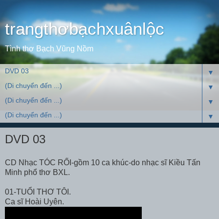
trangthơbạchxuânlộc
Tình thơ Bạch Vũng Nồm
▼
▼
▼
▼
DVD 03
CD Nhạc TÓC RỐI-gồm 10 ca khúc-do nhạc sĩ Kiều Tấn
Minh phổ thơ BXL.
01-TUỔI THƠ TÔI.
Ca sĩ Hoài Uyên.