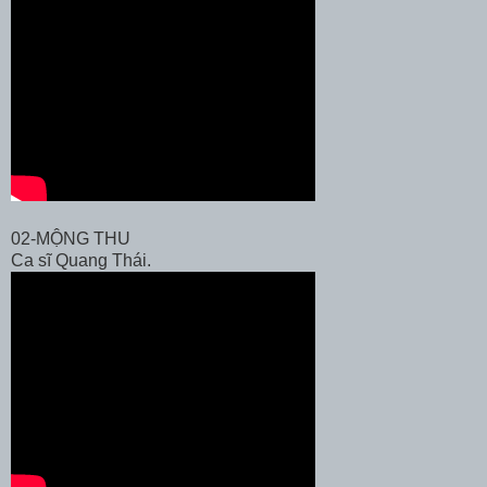
02-MỘNG THU
Ca sĩ Quang Thái.