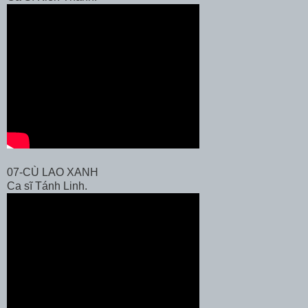
07-CÙ LAO XANH
Ca sĩ Tánh Linh.