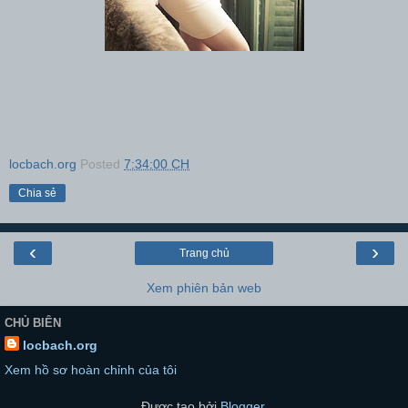
locbach.org
Posted
7:34:00 CH
Chia sẻ
‹
›
Trang chủ
Xem phiên bản web
CHỦ BIÊN
locbach.org
Xem hồ sơ hoàn chỉnh của tôi
Được tạo bởi
Blogger
.