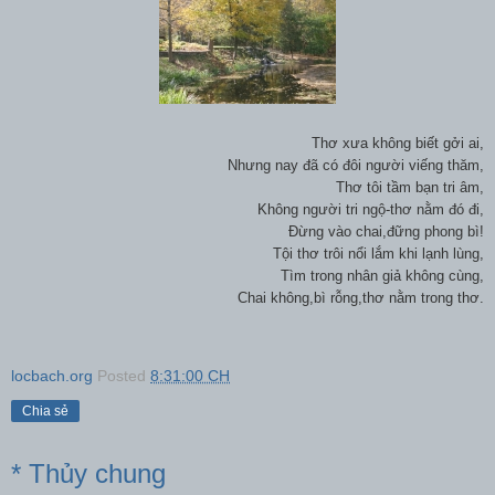
Thơ xưa không biết gởi ai,
Nhưng nay đã có đôi người viếng thăm,
Thơ tôi tầm bạn tri âm,
Không người tri ngộ-thơ nằm đó đi,
Đừng vào chai,đững phong bì!
Tội thơ trôi nổi lắm khi lạnh lùng,
Tìm trong nhân giả không cùng,
Chai không,bì rỗng,thơ nằm trong thơ.
locbach.org
Posted
8:31:00 CH
Chia sẻ
* Thủy chung