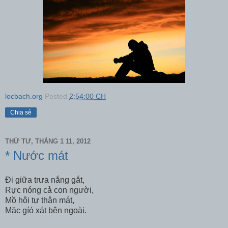
locbach.org
Posted
2:54:00 CH
Chia sẻ
THỨ TƯ, THÁNG 1 11, 2012
* Nước mát
Đi giữa trưa nắng gắt,
Rực nóng cả con người,
Mồ hôi tự thân mát,
Mặc gíó xát bên ngoài.