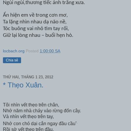
Ngùi ngùi,thương tiếc ánh trăng xưa.
Ẩn hiện em về trong cơn mơ,
Ta lặng nhìn nhau dạ não nề,
Tóc buông vai nhỏ tìm tay rối,
Giữ lại lòng nhau – buổi hẹn hò.
locbach.org
Posted
1:00:00 SA
Chia sẻ
THỨ HAI, THÁNG 1 23, 2012
* Thẹo Xuân.
Tôi nhìn vết thẹo trên chân,
Nhớ năm nhà cháy vào rừng đốn cây.
Và nhìn vết thẹo trên tay,
*.
Nhớ con chó dại cắn ngay đầu cầu
Rồi sờ vết thẹo trên đầu,