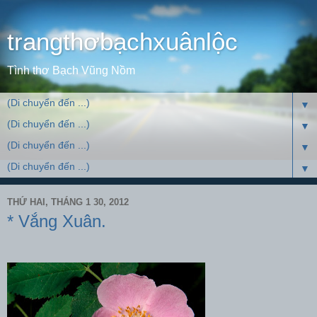
trangthơbạchxuânlộc
Tình thơ Bạch Vũng Nồm
▼
▼
▼
▼
THỨ HAI, THÁNG 1 30, 2012
* Vắng Xuân.