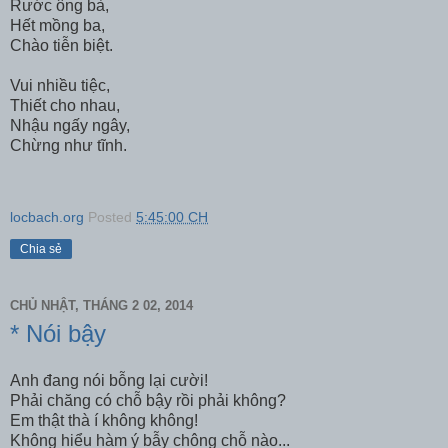
Rước ông bà,
Hết mồng ba,
Chào tiễn biệt.
Vui nhiều tiệc,
Thiết cho nhau,
Nhậu ngấy ngây,
Chừng như tĩnh.
locbach.org
Posted
5:45:00 CH
Chia sẻ
CHỦ NHẬT, THÁNG 2 02, 2014
* Nói bậy
Anh đang nói bỗng lại cười!
Phải chăng có chỗ bậy rồi phải không?
Em thật thà í không không!
Không hiểu hàm ý bẫy chông chỗ nào...