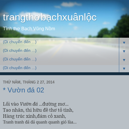
trangthơbạchxuânlộc
Tình thơ Bạch Vũng Nồm
▼
▼
▼
▼
THỨ NĂM, THÁNG 2 27, 2014
* Vườn đá 02
Lối vào
Vườn đá
...đường mơ...
Tao nhân, thi hữu đề thơ tỏ tình,
Hàng trúc xinh,đám cỏ xanh,
Tranh tranh đá đá quanh quanh gió lùa...