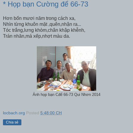
* Họp bạn Cường để 66-73
Hơn bốn mươi năm trong cách xa,
Nhìn từng khuôn mặt ,quên,nhận ra...
Tóc trắng,lưng khòm,chân khập khễnh,
Trán nhăn,má xếp,nhợt màu da.
Ảnh họp bạn Cđể 66-73 Qui Nhơn 2014
locbach.org
Posted
5:48:00 CH
Chia sẻ