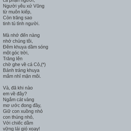
cả phận người,
Người yêu xứ Vũng
từ muôn kiếp,
Còn trăng sao
tinh tú tình người.
Mà nhớ đến nàng
nhớ chúng tôi,
Đêm khuya dầm sóng
một góc trời,
Trăng lên
chờ ghe về cá Cỏ,(*)
Bánh tráng khuya
mắm nhỉ mặn môi.
Và, đã khi nào
em về đây?
Ngắm cát vàng
mơ ước đong đầy,
Giữ con xuồng nhỏ
con thúng nhỏ,
Với chiếc dằm
vững lái gió xoay!