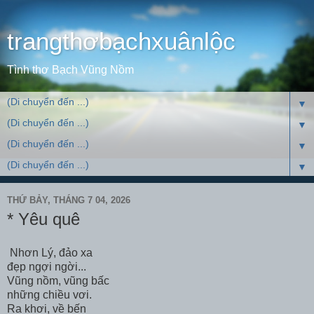
trangthơbạchxuânlộc
Tình thơ Bạch Vũng Nồm
▼
▼
▼
▼
THỨ BẢY, THÁNG 7 04, 2026
* Yêu quê
Nhơn Lý, đảo xa
đẹp ngợi ngời...
Vũng nồm, vũng bấc
những chiều vơi.
Ra khơi, về bến