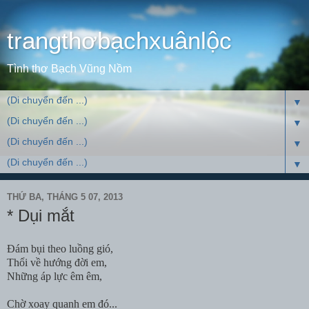
trangthơbạchxuânlộc
Tình thơ Bạch Vũng Nồm
▼
▼
▼
▼
THỨ BA, THÁNG 5 07, 2013
* Dụi mắt
Đám bụi theo luồng gió,
Thổi về hướng đời em,
Những áp lực êm êm,
Chờ xoay quanh em đó...