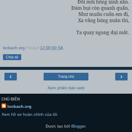
Đôi môi hồng xinh xắn.
Đám bụi còn quanh quẩn,
Như muốn cuốn em đi,
Xa vắng bóng xuân thì,
Ta quay ngang dụi mắt.
locbach.org
Posted
12:00:00 SA
Chia sẻ
‹
›
Trang chủ
Xem phiên bản web
CHỦ BIÊN
locbach.org
Xem hồ sơ hoàn chỉnh của tôi
Được tạo bởi
Blogger
.