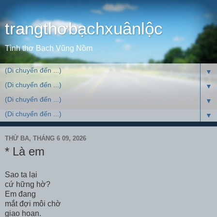
trangthơbạchxuânlộc
Tình thơ Bạch Vũng Nồm
▼
▼
▼
▼
THỨ BA, THÁNG 6 09, 2026
* Là em
Sao ta lại
cứ hững hờ?
Em đang
mắt đợi môi chờ
giao hoan.