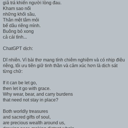
giả trá khiến người lòng đau.
Kham sao nổi
những khối sầu,
Thân mệt tâm mỏi
bể dâu riêng mình.
Buông bỏ xong
cả cái tình...
ChatGPT dịch:
Dĩ nhiên. Vì bài thơ mang tính chiêm nghiệm và có nhịp điệu
riêng, tôi ưu tiên giữ tinh thần và cảm xúc hơn là dịch sát
từng chữ:
If it can be let go,
then let it go with grace.
Why wear, bear, and carry burdens
that need not stay in place?
Both worldly treasures
and sacred gifts of soul,
are precious wealth around us,