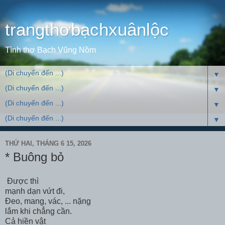
trangthơbạchxuânlộc
Tình thơ Bạch Vũng Nồm
▼
▼
▼
▼
THỨ HAI, THÁNG 6 15, 2026
* Buông bỏ
Được thì
mạnh dạn vứt đi,
Đeo, mang, vác, ... nặng
lắm khi chẳng cần.
Cả hiền vật