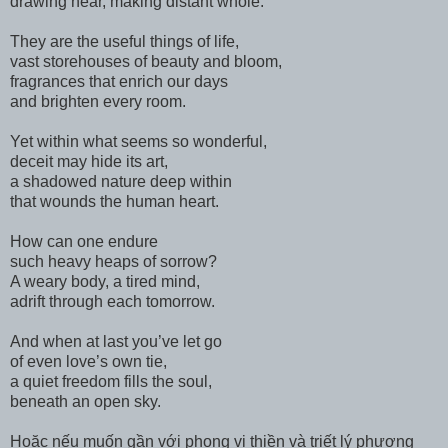
drawing near, making distant whole.
They are the useful things of life,
vast storehouses of beauty and bloom,
fragrances that enrich our days
and brighten every room.
Yet within what seems so wonderful,
deceit may hide its art,
a shadowed nature deep within
that wounds the human heart.
How can one endure
such heavy heaps of sorrow?
A weary body, a tired mind,
adrift through each tomorrow.
And when at last you’ve let go
of even love’s own tie,
a quiet freedom fills the soul,
beneath an open sky.
Hoặc nếu muốn gần với phong vị thiền và triết lý phương