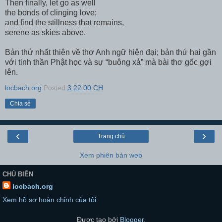
Then finally, let go as well
the bonds of clinging love;
and find the stillness that remains,
serene as skies above.
Bản thứ nhất thiên về thơ Anh ngữ hiện đại; bản thứ hai gần
với tinh thần Phật học và sự “buông xả” mà bài thơ gốc gợi
lên.
locbach.org
Posted
3:22:00 CH
Chia sẻ
‹
›
Trang chủ
Xem phiên bản web
CHỦ BIÊN
locbach.org
Xem hồ sơ hoàn chỉnh của tôi
Được tạo bởi
Blogger
.