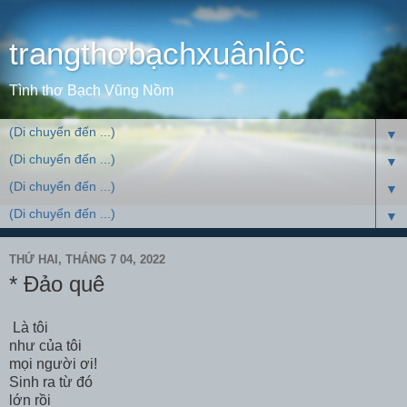
trangthơbạchxuânlộc
Tình thơ Bạch Vũng Nồm
▼
▼
▼
▼
THỨ HAI, THÁNG 7 04, 2022
* Đảo quê
Là tôi
như của tôi
mọi người ơi!
Sinh ra từ đó
lớn rồi