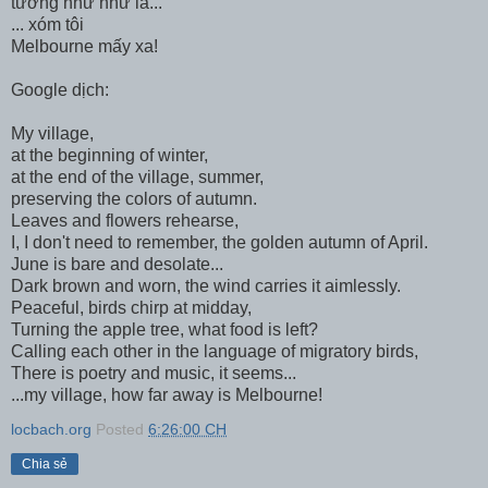
tưởng như như là...
... xóm tôi
Melbourne mấy xa!
Google dịch:
My village,
at the beginning of winter,
at the end of the village, summer,
preserving the colors of autumn.
Leaves and flowers rehearse,
I, I don't need to remember, the golden autumn of April.
June is bare and desolate...
Dark brown and worn, the wind carries it aimlessly.
Peaceful, birds chirp at midday,
Turning the apple tree, what food is left?
Calling each other in the language of migratory birds,
There is poetry and music, it seems...
...my village, how far away is Melbourne!
locbach.org
Posted
6:26:00 CH
Chia sẻ