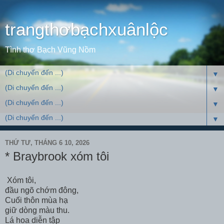
trangthơbạchxuânlộc
Tình thơ Bạch Vũng Nồm
▼
▼
▼
▼
THỨ TƯ, THÁNG 6 10, 2026
* Braybrook xóm tôi
Xóm tôi,
đầu ngõ chớm đông,
Cuối thôn mùa hạ
giữ dòng màu thu.
Lá hoa diễn tập