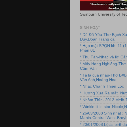
Swinburn University of Te
SINH HOẠT
* Dù Đã Yêu-Thơ Bạch X
Duy,Đoan Trang ca.
* Họp mặt SPQN kh. 11 (
Phần 01
* Thu Tàn-Nhạc và lời C
* Mấy Hàng Nghiêng-Thơ 
Cẩm Văn
* Ta là của nhau-Thơ BX
Vân Anh,Hoàng Hoa.
* Nhạc Chánh Thiện Lộc
* Hương Xưa:Ra mắt "Nướ
* Nhâm Thìn- 2012 Melb-T
* Winkle little star-Nicole
* 26/09/2008 Sinh nhật : 
Mania-Central West-Brayb
* 20/01/2008:Lộc's birthda