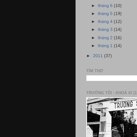
►
tháng 6
(10)
►
tháng 5
(19)
►
tháng 4
(12)
►
tháng 3
(14)
►
tháng 2
(16)
►
tháng 1
(14)
►
2011
(37)
TÌM THƠ
TRƯỜNG TÔI - KHOÁ XI (1