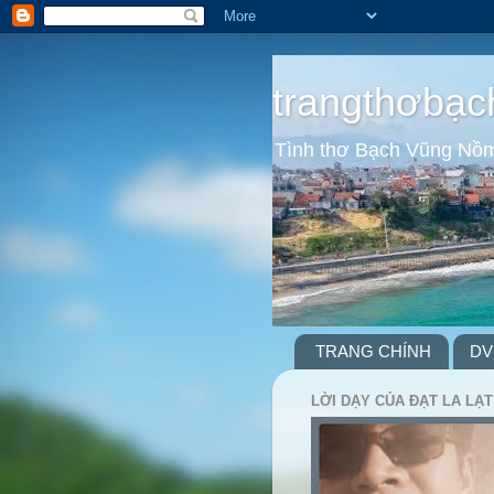
trangthơbạc
Tình thơ Bạch Vũng Nồ
TRANG CHÍNH
DV
LỜI DẠY CỦA ĐẠT LA LẠT