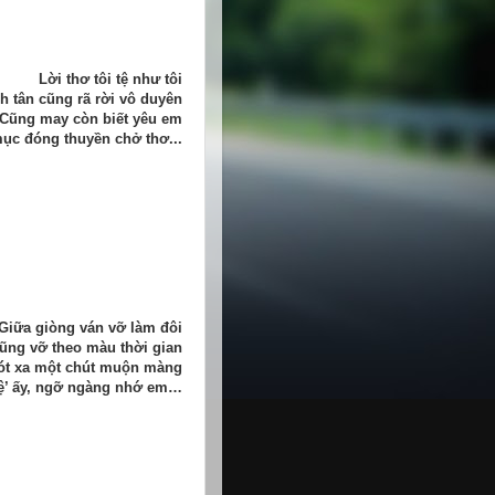
Lời thơ tôi tệ như tôi
h tân cũng rã rời vô duyên
Cũng may còn biết yêu em
ục đóng thuyền chở thơ...
Giữa giòng ván vỡ làm đôi
cũng vỡ theo màu thời gian
ót xa một chút muộn màng
tệ’ ấy, ngỡ ngàng nhớ em…