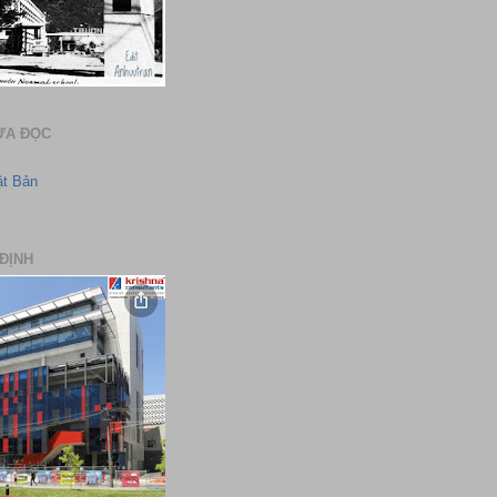
ƯA ĐỌC
ật Bản
ĐỊNH