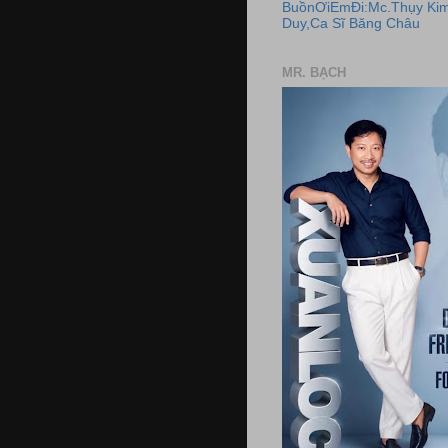
BuồnƠiEmĐi:Mc.Thụy Kim
Duy,Ca Sĩ Băng Châu
MR. BẠCH