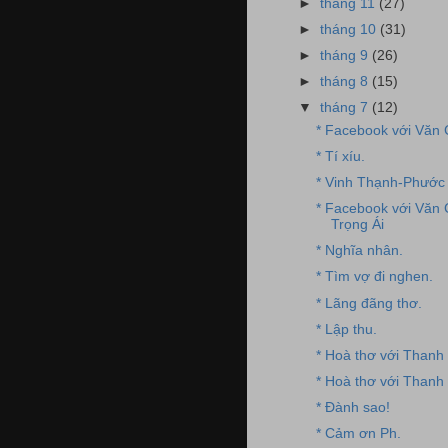
►
tháng 11
(27)
►
tháng 10
(31)
►
tháng 9
(26)
►
tháng 8
(15)
▼
tháng 7
(12)
* Facebook với Văn
* Tí xíu.
* Vinh Thạnh-Phước 
* Facebook với Văn
Trọng Ái
* Nghĩa nhân.
* Tìm vợ đi nghen.
* Lãng đãng thơ.
* Lập thu.
* Hoà thơ với Thanh
* Hoà thơ với Thanh
* Đành sao!
* Cảm ơn Ph.