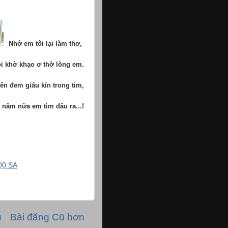
Nhớ em tôi lại làm thơ,
ôi khờ khạo ơ thờ lòng em.
ên đem giấu kín trong tim,
 nữa em tìm đâu ra...!
00 SA
ủ
Bài đăng Cũ hơn