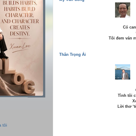
Có can
Tôi đem ván m
Thân Trọng Ái
Tình tôi 
X
Lời thơ ‘
 tôi