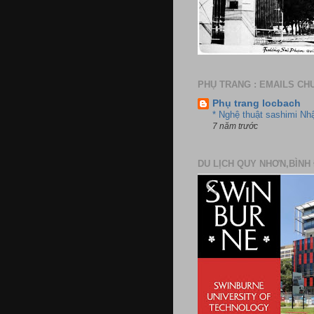
PHỤ TRANG : EMAILS CH
Phụ trang locbach
* Nghệ thuật sashimi Nh
7 năm trước
DU LỊCH QUY NHƠN,BÌNH 