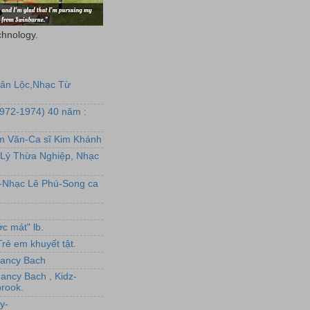
chnology.
uân Lộc,Nhạc Từ
1972-1974) 40 năm :
ẩm Văn-Ca sĩ Kim Khánh
Lý Thừa Nghiệp, Nhạc
L-Nhạc Lê Phú-Song ca
c mát" lb.
rẻ em khuyết tật.
,Nancy Bach
Nancy Bach , Kidz-
rook.
y-