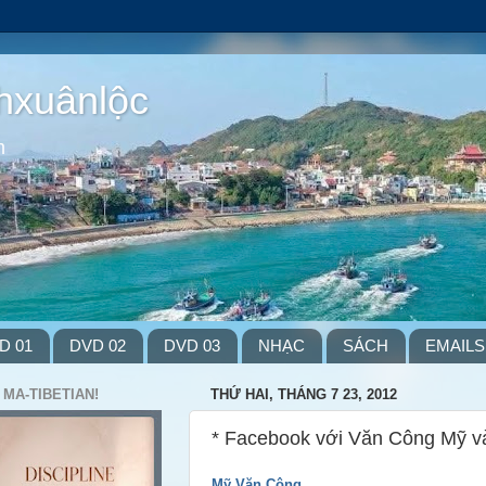
hxuânlộc
m
D 01
DVD 02
DVD 03
NHẠC
SÁCH
EMAILS
 MA-TIBETIAN!
THỨ HAI, THÁNG 7 23, 2012
* Facebook với Văn Công Mỹ v
Mỹ Văn Công