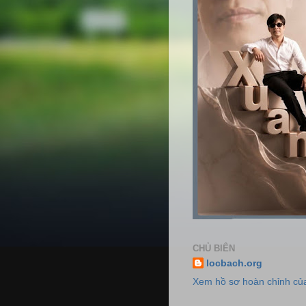
CHỦ BIÊN
locbach.org
Xem hồ sơ hoàn chỉnh của