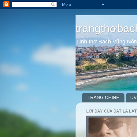
trangthơbạc
Tình thơ Bạch Vũng Nồ
TRANG CHÍNH
DV
LỜI DẠY CỦA ĐẠT LA LẠT