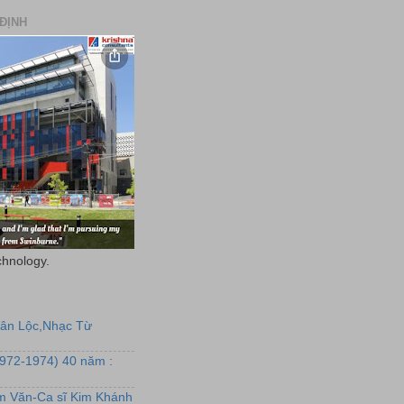
ĐỊNH
chnology.
uân Lộc,Nhạc Từ
1972-1974) 40 năm :
ẩm Văn-Ca sĩ Kim Khánh