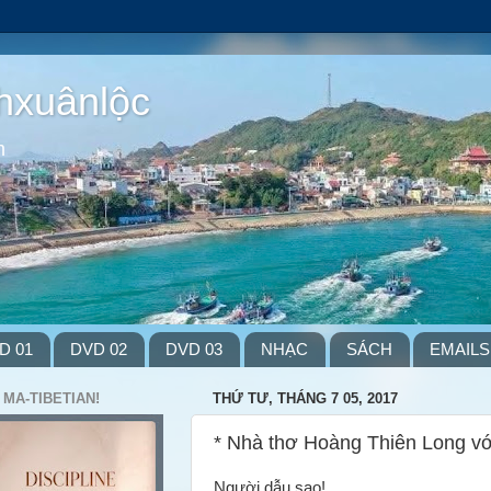
hxuânlộc
m
D 01
DVD 02
DVD 03
NHẠC
SÁCH
EMAILS
 MA-TIBETIAN!
THỨ TƯ, THÁNG 7 05, 2017
* Nhà thơ Hoàng Thiên Long vớ
Người dẫu sao!