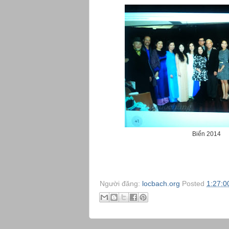
Biển 2014
Người đăng:
locbach.org
Posted
1:27:0