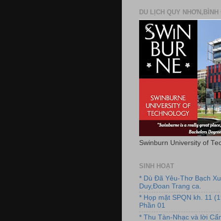
DU LỊCH QUY NHƠN,BÌNH 
Swinburn University of Te
SINH HOẠT
* Dù Đã Yêu-Thơ Bạch X
Duy,Đoan Trang ca.
* Họp mặt SPQN kh. 11 (
Phần 01
* Thu Tàn-Nhạc và lời C