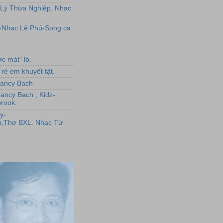
Lý Thừa Nghiệp, Nhạc
L-Nhạc Lê Phú-Song ca
c mát" lb.
rẻ em khuyết tật.
,Nancy Bach
Nancy Bach , Kidz-
rook.
y-
,Thơ BXL. Nhạc Từ