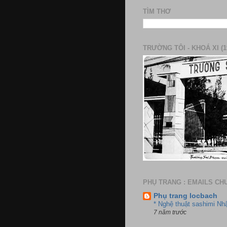
TÌM THƠ
TRƯỜNG TÔI - KHOÁ XI (1
PHỤ TRANG : EMAILS CH
Phụ trang locbach
* Nghệ thuật sashimi Nh
7 năm trước