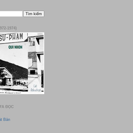
972-1974)
ƯA ĐỌC
ật Bản