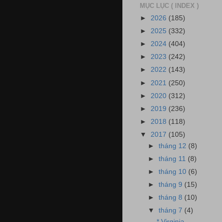
MỤC LỤC ( INDEX )
►
2026
(185)
►
2025
(332)
►
2024
(404)
►
2023
(242)
►
2022
(143)
►
2021
(250)
►
2020
(312)
►
2019
(236)
►
2018
(118)
▼
2017
(105)
►
tháng 12
(8)
►
tháng 11
(8)
►
tháng 10
(6)
►
tháng 9
(15)
►
tháng 8
(10)
▼
tháng 7
(4)
* Virginia