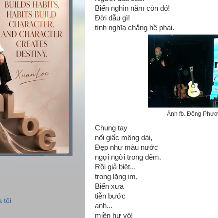
Biển nghìn năm còn đó!
Đời dẫu gì!
tình nghĩa chẳng hề phai.
Ảnh fb. Đông Phươ
Chung tay
nối giấc mộng dài,
Đẹp như màu nước
ngợi ngời trong đêm.
Rồi giả biệt...
trong lặng im,
Biển xưa
tiễn bước
 tôi
anh...
miền hư vô!