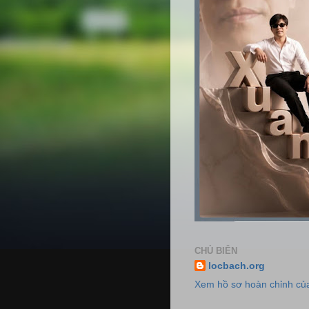
CHỦ BIÊN
locbach.org
Xem hồ sơ hoàn chỉnh của