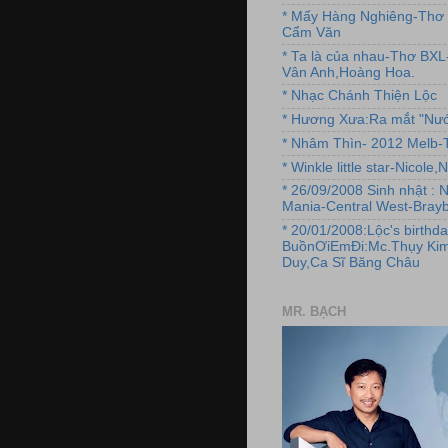
* Mấy Hàng Nghiêng-Thơ 
Cẩm Văn
* Ta là của nhau-Thơ BX
Vân Anh,Hoàng Hoa.
* Nhạc Chánh Thiện Lộc
* Hương Xưa:Ra mắt "Nướ
* Nhâm Thìn- 2012 Melb-T
* Winkle little star-Nicole
* 26/09/2008 Sinh nhật : 
Mania-Central West-Brayb
* 20/01/2008:Lộc's birthda
BuồnƠiEmĐi:Mc.Thụy Kim
Duy,Ca Sĩ Băng Châu
MR. BẠCH