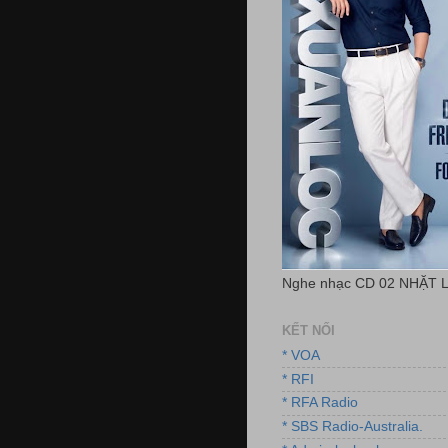
Nghe nhạc CD 02 NHẶT 
KẾT NỐI
* VOA
* RFI
* RFA Radio
* SBS Radio-Australia.