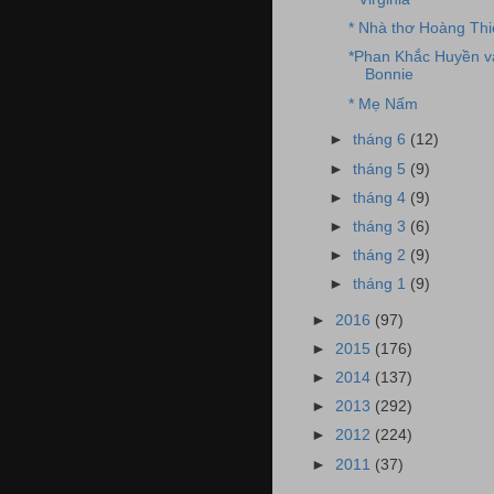
* Nhà thơ Hoàng Thi
*Phan Khắc Huyền và
Bonnie
* Mẹ Nấm
►
tháng 6
(12)
►
tháng 5
(9)
►
tháng 4
(9)
►
tháng 3
(6)
►
tháng 2
(9)
►
tháng 1
(9)
►
2016
(97)
►
2015
(176)
►
2014
(137)
►
2013
(292)
►
2012
(224)
►
2011
(37)