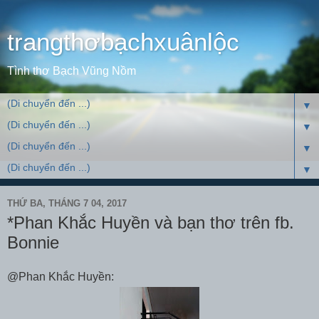
trangthơbạchxuânlộc
Tình thơ Bạch Vũng Nồm
▼
▼
▼
▼
THỨ BA, THÁNG 7 04, 2017
*Phan Khắc Huyền và bạn thơ trên fb.
Bonnie
@Phan Khắc Huyền: