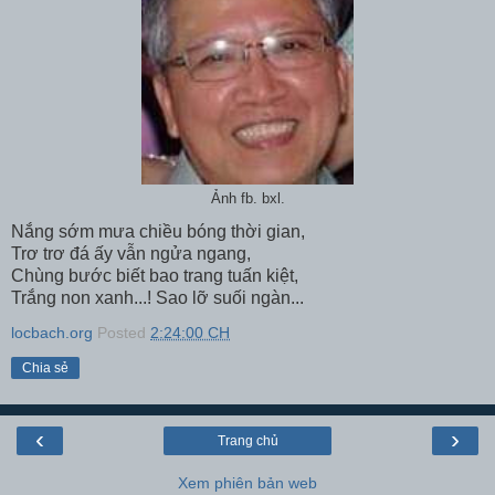
Ảnh fb. bxl.
Nắng sớm mưa chiều bóng thời gian,
Trơ trơ đá ấy vẫn ngửa ngang,
Chùng bước biết bao trang tuấn kiệt,
Trắng non xanh...! Sao lỡ suối ngàn...
locbach.org
Posted
2:24:00 CH
Chia sẻ
‹
›
Trang chủ
Xem phiên bản web