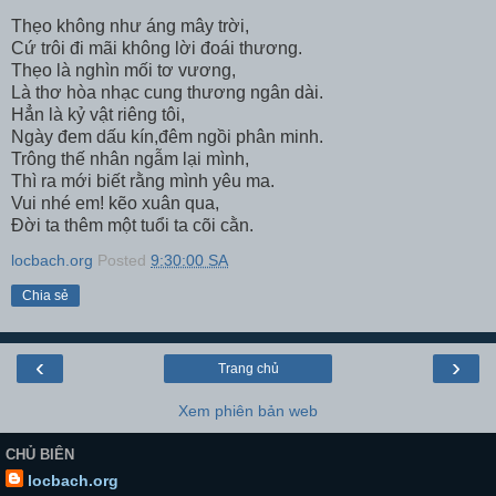
Thẹo không như áng mây trời,
Cứ trôi đi mãi không lời đoái thương.
Thẹo là nghìn mối tơ vương,
Là thơ hòa nhạc cung thương ngân dài.
Hẳn là kỷ vật riêng tôi,
Ngày đem dấu kín,đêm ngồi phân minh.
Trông thế nhân ngẫm lại mình,
Thì ra mới biết rằng mình yêu ma.
Vui nhé em! kẽo xuân qua,
Đời ta thêm một tuổi ta cõi cằn.
locbach.org
Posted
9:30:00 SA
Chia sẻ
‹
›
Trang chủ
Xem phiên bản web
CHỦ BIÊN
locbach.org