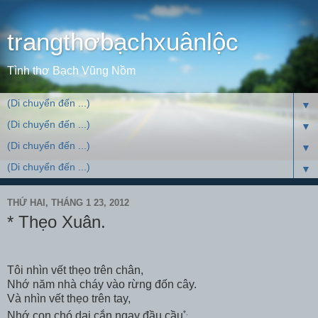
trangthơbạchxuânlộc
Tình thơ Bạch Vũng Nồm
▼
▼
▼
▼
THỨ HAI, THÁNG 1 23, 2012
* Thẹo Xuân.
Tôi nhìn vết thẹo trên chân,
Nhớ năm nhà cháy vào rừng đốn cây.
Và nhìn vết thẹo trên tay,
*.
Nhớ con chó dại cắn ngay đầu cầu