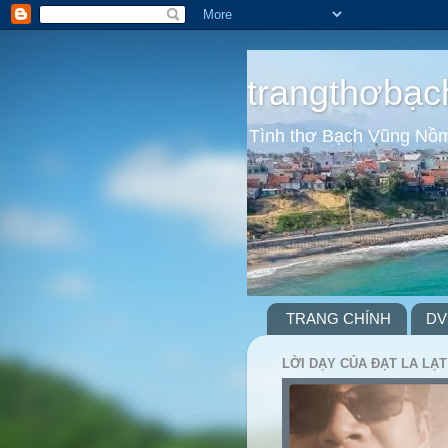
trangthơbạc
Tình thơ Bạch Vũng Nồ
TRANG CHÍNH
DV
LỜI DẠY CỦA ĐẠT LA LẠT