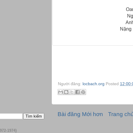
Oan
Ng
Anh
Nặng n
Người đăng:
locbach.org
Posted
12:00:
Bài đăng Mới hơn
Trang ch
972-1974)