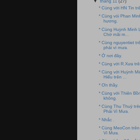
▼
tháng 11
(27)
* Cùng với HN Tin t
* Cùng vói Phan Min
hương.
* Cùng Huỳnh Minh L
Chờ mãi m...
* Cùng nguyentiet t
phải vì mưa.
* Ở nơi đây.
* Cùng với R.Xưa tr
* Cùng với Huỳnh Mi
Hiếu trên ...
* Ơn thầy.
* Cùng với Thiên Bồ
không.
* Cùng Thu Thuỷ tr
Phải Vì Mưa.
* Nhắc .
* Cùng MeoCon trên
Vì Mưa.