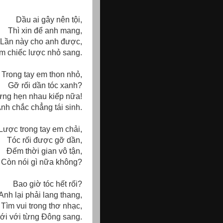
Dầu ai gây nên tội,
Thì xin để anh mang,
Lần này cho anh được,
m chiếc lược nhỏ sang.
Trong tay em thon nhỏ,
Gỡ rối dần tóc xanh?
ng hẹn nhau kiếp nữa!
nh chắc chẳng tái sinh.
Lược trong tay em chải,
Tóc rối được gỡ dần,
Đếm thời gian vô tận,
Còn nói gì nữa không?
Bao giờ tóc hết rối?
Anh lại phải lang thang,
Tìm vui trong thơ nhạc,
ới với từng Đông sang.