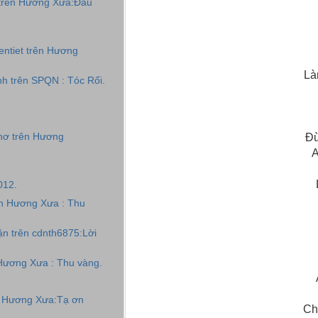
trên Hương Xưa:Đâu
ntiet trên Hương
Là
h trên SPQN : Tóc Rối.
Đừ
thơ trên Hương
A
012.
ên Hương Xưa : Thu
n trên cdnth6875:Lời
Hương Xưa : Thu vàng.
n Hương Xưa:Tạ ơn
Ch