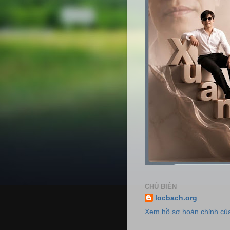
CHỦ BIÊN
locbach.org
Xem hồ sơ hoàn chỉnh của