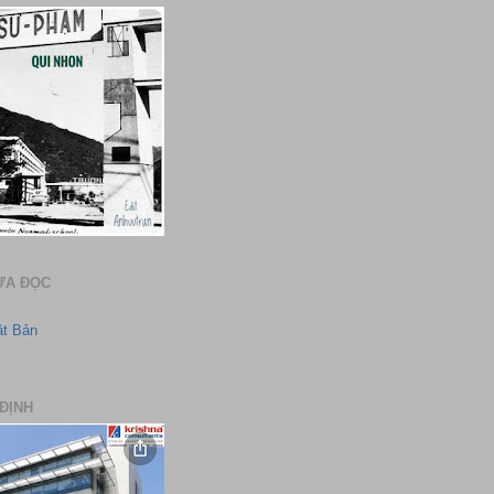
ƯA ĐỌC
ật Bản
ĐỊNH