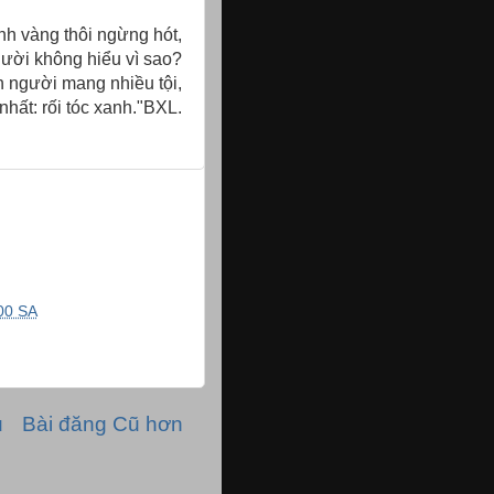
h vàng thôi ngừng hót,
ười không hiểu vì sao?
 người mang nhiều tội,
hất: rối tóc xanh."BXL.
00 SA
ủ
Bài đăng Cũ hơn