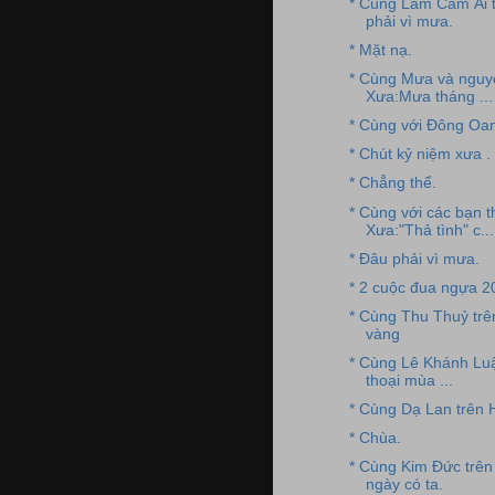
* Cùng Lâm Cẩm Ái 
phải vì mưa.
* Mặt nạ.
* Cùng Mưa và nguye
Xưa:Mưa tháng ...
* Cùng với Đông Oan
* Chút kỷ niệm xưa .
* Chẳng thể.
* Cùng với các bạn 
Xưa:"Thả tình" c...
* Đâu phải vì mưa.
* 2 cuộc đua ngựa 2
* Cùng Thu Thuỷ tr
vàng
* Cùng Lê Khánh Luậ
thoại mùa ...
* Cùng Dạ Lan trên 
* Chùa.
* Cùng Kim Đức trê
ngày có ta.