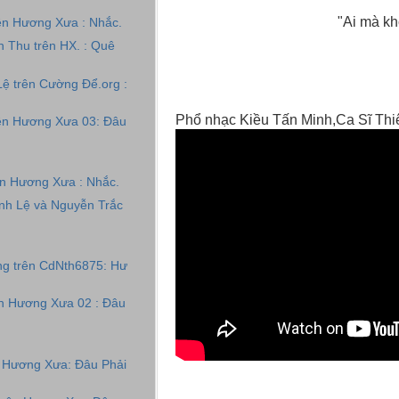
"Ai mà khờ q
rên Hương Xưa : Nhắc.
h Thu trên HX. : Quê
ệ trên Cường Để.org :
Phổ nhạc Kiều Tấn Minh,Ca Sĩ Th
rên Hương Xưa 03: Đâu
ên Hương Xưa : Nhắc.
nh Lệ và Nguyễn Trắc
ng trên CdNth6875: Hư
ên Hương Xưa 02 : Đâu
 Hương Xưa: Đâu Phải