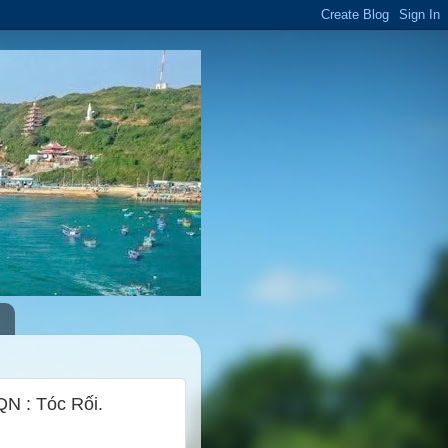
N : Tóc Rối.