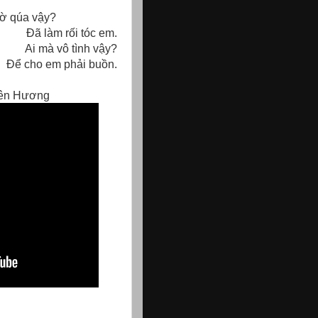
úa vậy?
Đã làm rối tóc em.
Ai mà vô tình vậy?
Để cho em phải buồn.
iên Hương