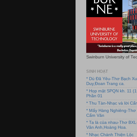
Swinburn University of Te
SINH HOẠT
* Dù Đã Yêu-Thơ Bạch X
Duy,Đoan Trang ca.
* Họp mặt SPQN kh. 11 (
Phần 01
* Thu Tàn-Nhạc và lời C
* Mấy Hàng Nghiêng-Thơ 
Cẩm Văn
* Ta là của nhau-Thơ BX
Vân Anh,Hoàng Hoa.
* Nhạc Chánh Thiện Lộc