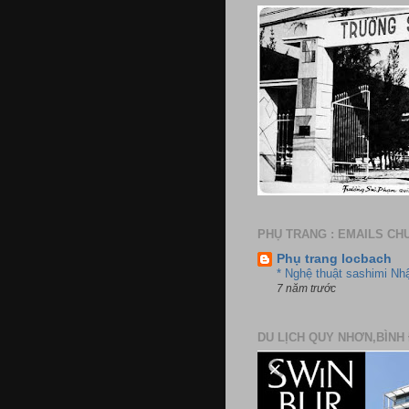
PHỤ TRANG : EMAILS CH
Phụ trang locbach
* Nghệ thuật sashimi Nh
7 năm trước
DU LỊCH QUY NHƠN,BÌNH 