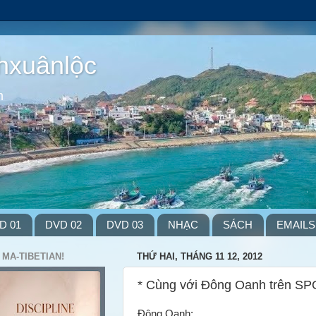
hxuânlộc
m
D 01
DVD 02
DVD 03
NHẠC
SÁCH
EMAILS
 MA-TIBETIAN!
THỨ HAI, THÁNG 11 12, 2012
* Cùng với Đông Oanh trên SPQ
Đông Oanh: