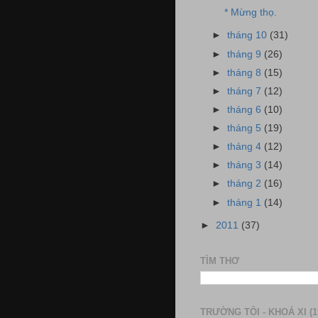
* Mừng thọ.
►
tháng 10
(31)
►
tháng 9
(26)
►
tháng 8
(15)
►
tháng 7
(12)
►
tháng 6
(10)
►
tháng 5
(19)
►
tháng 4
(12)
►
tháng 3
(14)
►
tháng 2
(16)
►
tháng 1
(14)
►
2011
(37)
TÌM THƠ
TRƯỜNG TÔI - KHOÁ XI (1