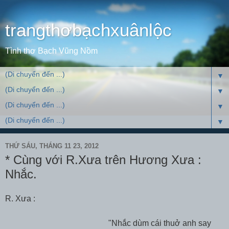
trangthơbạchxuânlộc
Tình thơ Bạch Vũng Nồm
▼
▼
▼
▼
THỨ SÁU, THÁNG 11 23, 2012
* Cùng với R.Xưa trên Hương Xưa :
Nhắc.
R. Xưa :
"Nhắc dùm cái thuở anh say