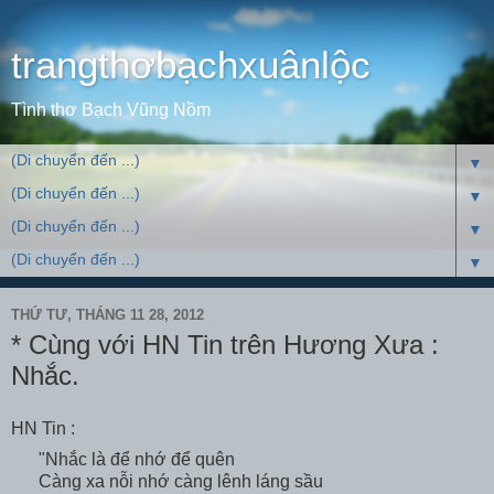
trangthơbạchxuânlộc
Tình thơ Bạch Vũng Nồm
▼
▼
▼
▼
THỨ TƯ, THÁNG 11 28, 2012
* Cùng với HN Tin trên Hương Xưa :
Nhắc.
HN Tin
:
"Nhắc là để nhớ để quên
Càng xa nỗi nhớ càng lênh láng sầu