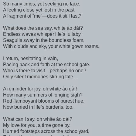
So many times, yet seeking no face.
A feeling close yet lost in the past,
A fragment of “me”—does it still last?
What does the sea say, white áo dài?
Endless waves whisper life’s lullaby.
Seagulls sway in the boundless foam,
With clouds and sky, your white gown roams.
I return, hesitating in vain,
Pacing back and forth at the school gate.
Who is there to visit—perhaps no one?
Only silent memories stirring fate…
A reminder for joy, oh white áo dài!
How many summers of longing sigh?
Red flamboyant blooms of purest hue,
Now buried in life’s burdens, too.
What can I say, oh white áo dài?
My love for you, a time gone by.
Hurried footsteps across the schoolyard,