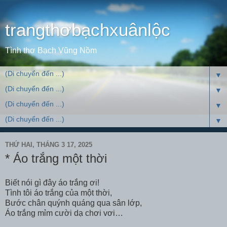
trangthơbạchxuânlộc
Tình thơ Bạch Vũng Nồm
▼
▼
▼
▼
THỨ HAI, THÁNG 3 17, 2025
* Áo trắng một thời
Biết nói gì đây áo trắng ơi!
Tình tôi áo trắng của một thời,
Bước chân quýnh quáng qua sân lớp,
Áo trắng mỉm cười dạ chơi vơi…