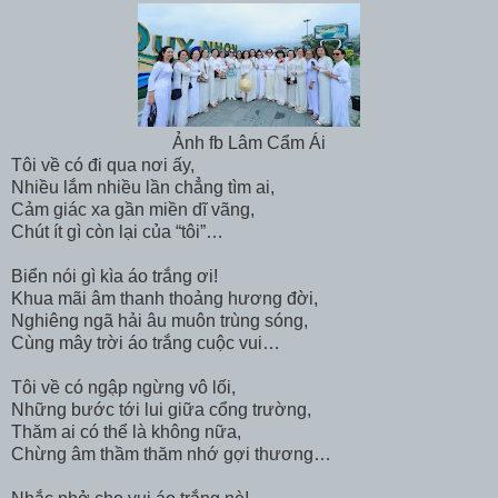
Ảnh fb Lâm Cẩm Ái
Tôi về có đi qua nơi ấy,
Nhiều lắm nhiều lần chẳng tìm ai,
Cảm giác xa gần miền dĩ vãng,
Chút ít gì còn lại của “tôi”…
Biển nói gì kìa áo trắng ơi!
Khua mãi âm thanh thoảng hương đời,
Nghiêng ngã hải âu muôn trùng sóng,
Cùng mây trời áo trắng cuộc vui…
Tôi về có ngập ngừng vô lối,
Những bước tới lui giữa cổng trường,
Thăm ai có thể là không nữa,
Chừng âm thầm thăm nhớ gợi thương…