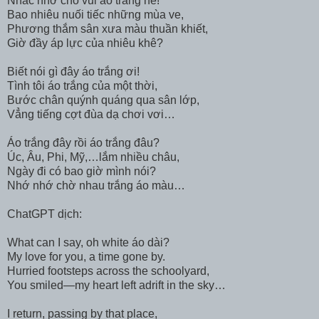
Nhắc nhở cho vui áo trắng nè!
Bao nhiêu nuối tiếc những mùa ve,
Phương thắm sân xưa màu thuần khiết,
Giờ đầy áp lực của nhiêu khê?
Biết nói gì đây áo trắng ơi!
Tình tôi áo trắng của một thời,
Bước chân quýnh quáng qua sân lớp,
Vẳng tiếng cợt đùa dạ chơi vơi…
Áo trắng đây rồi áo trắng đâu?
Úc, Âu, Phi, Mỹ,…lắm nhiều châu,
Ngày đi có bao giờ mình nói?
Nhớ nhớ chờ nhau trắng áo màu…
ChatGPT dịch:
What can I say, oh white áo dài?
My love for you, a time gone by.
Hurried footsteps across the schoolyard,
You smiled—my heart left adrift in the sky…
I return, passing by that place,