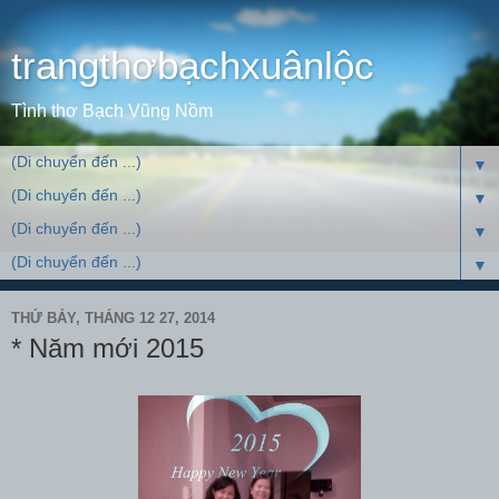
trangthơbạchxuânlộc
Tình thơ Bạch Vũng Nồm
▼
▼
▼
▼
THỨ BẢY, THÁNG 12 27, 2014
* Năm mới 2015