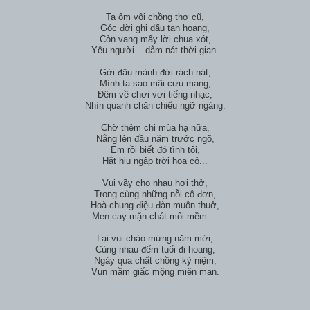
Ta ôm vội chồng thơ cũ,
Góc đời ghi dấu tan hoang,
Còn vang mấy lời chua xót,
Yêu người ...dẫm nát thời gian.
Gởi đâu mảnh đời rách nát,
Mình ta sao mãi cưu mang,
Đêm về chơi vơi tiếng nhạc,
Nhìn quanh chăn chiếu ngỡ ngàng.
Chờ thêm chi mùa hạ nữa,
Nắng lên đầu năm trước ngõ,
Em rồi biết đó tình tôi,
Hắt hiu ngập trời hoa cỏ...
Vui vầy cho nhau hơi thở,
Trong cùng những nỗi cô đơn,
Hoà chung điệu đàn muôn thuở,
Men cay mặn chát môi mềm....
Lại vui chào mừng năm mới,
Cùng nhau đếm tuổi đi hoang,
Ngày qua chất chồng kỷ niệm,
Vun mầm giấc mộng miên man.