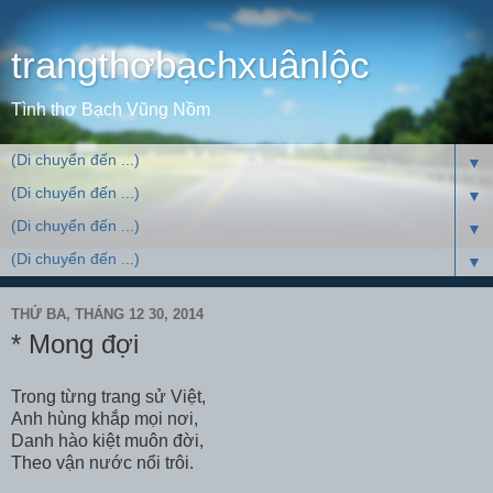
trangthơbạchxuânlộc
Tình thơ Bạch Vũng Nồm
▼
▼
▼
▼
THỨ BA, THÁNG 12 30, 2014
* Mong đợi
Trong từng trang sử Việt,
Anh hùng khắp mọi nơi,
Danh hào kiệt muôn đời,
Theo vận nước nổi trôi.