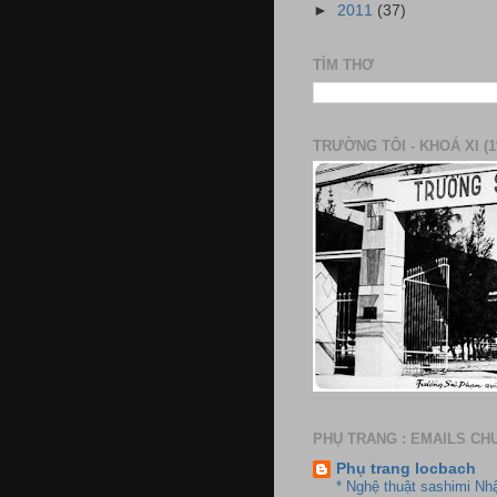
►
2011
(37)
TÌM THƠ
TRƯỜNG TÔI - KHOÁ XI (1
PHỤ TRANG : EMAILS CH
Phụ trang locbach
* Nghệ thuật sashimi Nh