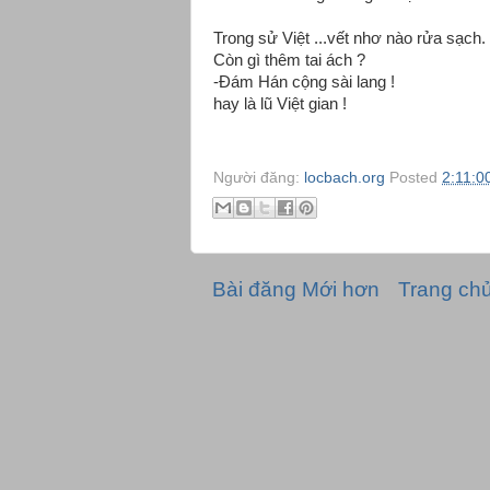
Trong sử Việt ...vết nhơ nào rửa sạch.
Còn gì thêm tai ách ?
-Đám Hán cộng sài lang !
hay là lũ Việt gian !
Người đăng:
locbach.org
Posted
2:11:0
Bài đăng Mới hơn
Trang ch