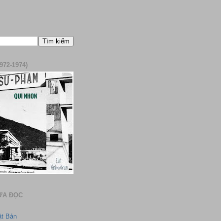
972-1974)
ƯA ĐỌC
ật Bản