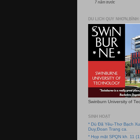
7 năm trước
DU LỊCH QUY NHƠN,BÌNH 
Swinburn University of Te
SINH HOẠT
* Dù Đã Yêu-Thơ Bạch X
Duy,Đoan Trang ca.
* Họp mặt SPQN kh. 11 (