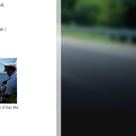
về.
h !
 sĩ Gạc Ma