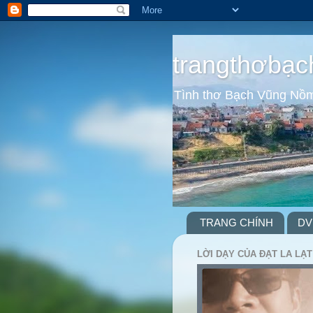
trangthơbạc
Tình thơ Bạch Vũng Nồ
TRANG CHÍNH
DV
LỜI DẠY CỦA ĐẠT LA LẠT