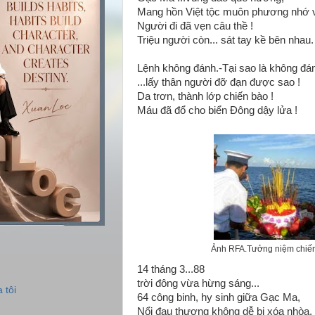
Mang hồn Việt tộc muôn phương nhớ 
Người đi đã vẹn câu thề !
Triệu người còn... sát tay kề bên nhau.
Lệnh không đánh.-Tại sao là không đán
...lấy thân người đỡ đạn được sao !
Da trơn, thành lớp chiến bào !
Máu đã đổ cho biển Đông dậy lửa !
Ảnh RFA.Tưởng niệm chiến
14 tháng 3...88
trời đông vừa hừng sáng...
 tôi
64 công binh, hy sinh giữa Gạc Ma,
Nổi đau thương không dễ bị xóa nhòa.