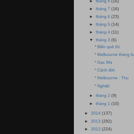
►
tháng 8
(16)
►
tháng 7
(16)
►
tháng 6
(23)
►
tháng 5
(14)
►
tháng 4
(11)
▼
tháng 3
(6)
* Biển quê tôi
* Melbourne tháng b
* Gạc Ma
* Cảnh đời
* Melbourne : Thu
* Nghiệt
►
tháng 2
(9)
►
tháng 1
(10)
►
2014
(137)
►
2013
(292)
►
2012
(224)