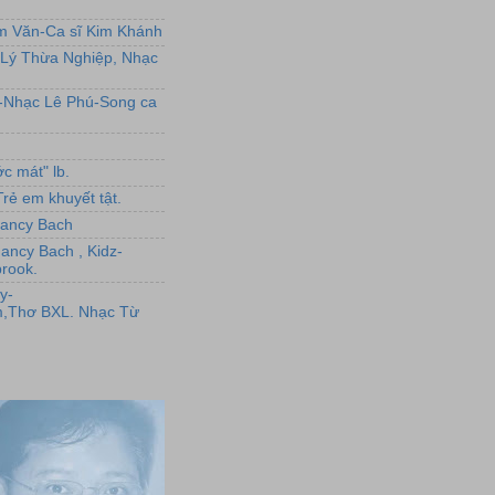
ẩm Văn-Ca sĩ Kim Khánh
Lý Thừa Nghiệp, Nhạc
L-Nhạc Lê Phú-Song ca
c mát" lb.
rẻ em khuyết tật.
,Nancy Bach
Nancy Bach , Kidz-
rook.
y-
,Thơ BXL. Nhạc Từ