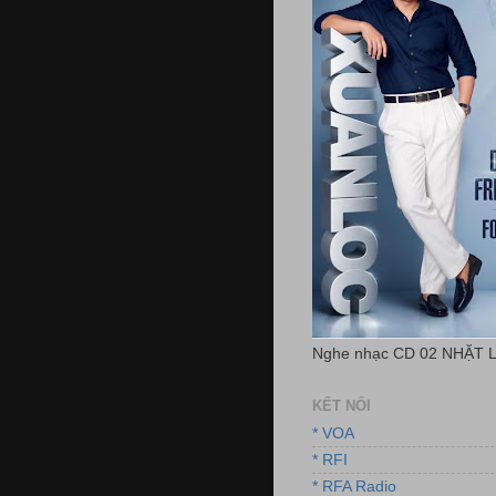
Nghe nhạc CD 02 NHẶT 
KẾT NỐI
* VOA
* RFI
* RFA Radio