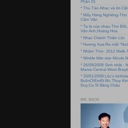
Phần 01
* Thu Tàn-Nhạc và lời C
* Mấy Hàng Nghiêng-Thơ 
Cẩm Văn
* Ta là của nhau-Thơ BX
Vân Anh,Hoàng Hoa.
* Nhạc Chánh Thiện Lộc
* Hương Xưa:Ra mắt "Nướ
* Nhâm Thìn- 2012 Melb-T
* Winkle little star-Nicole
* 26/09/2008 Sinh nhật : 
Mania-Central West-Brayb
* 20/01/2008:Lộc's birthda
BuồnƠiEmĐi:Mc.Thụy Kim
Duy,Ca Sĩ Băng Châu
MR. BẠCH