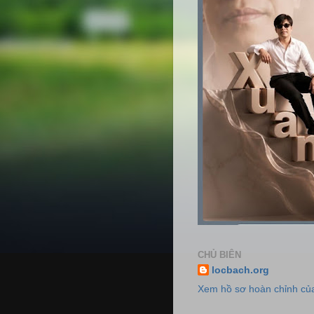
CHỦ BIÊN
locbach.org
Xem hồ sơ hoàn chỉnh của