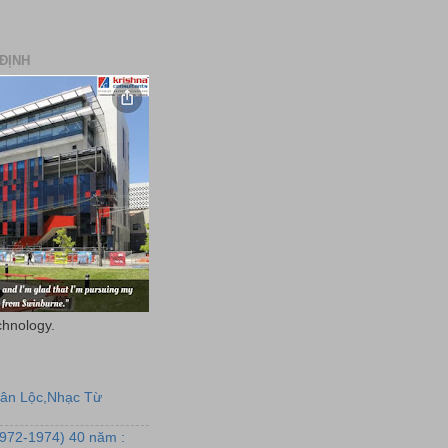
ĐỊNH
chnology.
uân Lộc,Nhạc Từ
1972-1974) 40 năm :