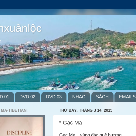
hxuânlộc
m
D 01
DVD 02
DVD 03
NHẠC
SÁCH
EMAILS
 MA-TIBETIAN!
THỨ BẢY, THÁNG 3 14, 2015
* Gạc Ma
Gạc Ma ...vùng đảo quê hương,