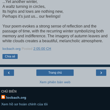
...Yet another winter,
A waltz turning in circles,
Its highs and lows are nothing new,
Perhaps it's just us... our feelings!
Your poem evokes a strong sense of reflection and the
passage of time, with the recurring winter symbolizing both
memory and indifference. The imagery of autumn leaves and
white clouds creates a beautiful, melancholic atmosphere.
locbach.org
Posted
2:05:00 CH
Chia sẻ
‹
›
Trang chủ
Xem phiên bản web
CHỦ BIÊN
locbach.org
Xem hồ sơ hoàn chỉnh của tôi