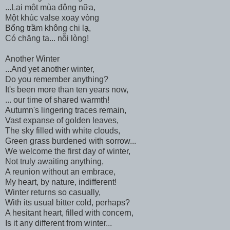
...Lại một mùa đông nữa,
Một khúc valse xoay vòng
Bổng trầm không chi lạ,
Có chăng ta... nỗi lòng!
Another Winter
...And yet another winter,
Do you remember anything?
It's been more than ten years now,
... our time of shared warmth!
Autumn's lingering traces remain,
Vast expanse of golden leaves,
The sky filled with white clouds,
Green grass burdened with sorrow...
We welcome the first day of winter,
Not truly awaiting anything,
A reunion without an embrace,
My heart, by nature, indifferent!
Winter returns so casually,
With its usual bitter cold, perhaps?
A hesitant heart, filled with concern,
Is it any different from winter...