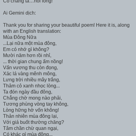
Có chăng ta…nỗi lòng!
Ai Gemini dịch:
Thank you for sharing your beautiful poem! Here it is, along
with an English translation:
Mùa Đông Nữa
...Lại nữa một mùa đông,
Em có nhớ gì không?
Mười năm hơn rồi nhỉ,
... thời gian chung ấm nồng!
Vấn vương thu còn đọng,
Xác lá vàng mênh mông,
Lưng trời nhiều mây trắng,
Thảm cỏ xanh nhọc lòng...
Ta đón ngày đầu đông,
Chẳng chờ mong nào phải,
Tương phùng vòng tay không,
Lòng hững hờ vốn không!
Thản nhiên mùa đông lại,
Với giá buốt thường chăng?
Tâm chần chừ quan ngại,
Có khác gì mùa đông...