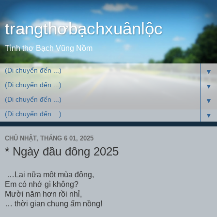
trangthơbạchxuânlộc
Tình thơ Bạch Vũng Nồm
▼
▼
▼
▼
CHỦ NHẬT, THÁNG 6 01, 2025
* Ngày đầu đông 2025
…Lại nữa một mùa đông,
Em có nhớ gì không?
Mười năm hơn rồi nhỉ,
… thời gian chung ấm nồng!