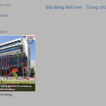
ƯA ĐỌC
Bài đăng Mới hơn
Trang ch
ật Bản
ĐỊNH
chnology.