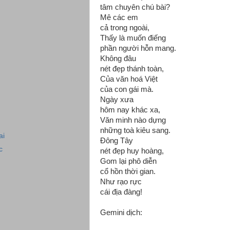
tâm chuyên chú bài?
Mê các em
cả trong ngoài,
Thấy là muốn điếng
phần người hỗn mang.
Không đâu
nét đẹp thánh toàn,
Của văn hoá Việt
của con gái mà.
Ngày xưa
hôm nay khác xa,
Văn minh nào dựng
những toà kiêu sang.
ai
Đông Tây
c
nét đẹp huy hoàng,
Gom lại phô diễn
cổ hồn thời gian.
Như rạo rực
cái địa đàng!
Gemini dịch: