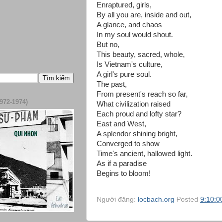
Enraptured, girls,
By all you are, inside and out,
A glance, and chaos
In my soul would shout.
But no,
This beauty, sacred, whole,
Is Vietnam's culture,
A girl's pure soul.
The past,
From present's reach so far,
972-1974)
What civilization raised
Each proud and lofty star?
East and West,
A splendor shining bright,
Converged to show
Time's ancient, hallowed light.
As if a paradise
Begins to bloom!
Người đăng:
locbach.org
Posted
9:10:0