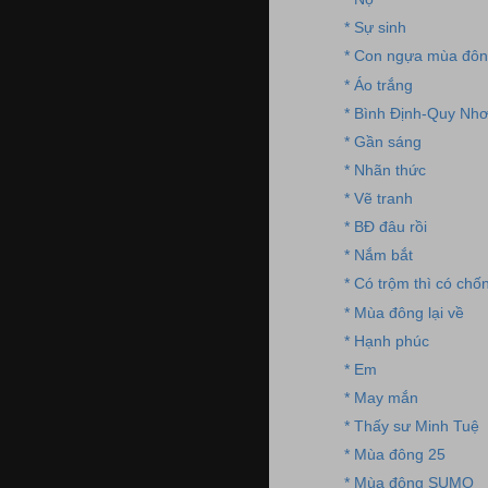
* Sự sinh
* Con ngựa mùa đô
* Áo trắng
* Bình Định-Quy Nh
* Gần sáng
* Nhãn thức
* Vẽ tranh
* BĐ đâu rồi
* Nắm bắt
* Có trộm thì có chố
* Mùa đông lại về
* Hạnh phúc
* Em
* May mắn
* Thấy sư Minh Tuệ
* Mùa đông 25
* Mùa đông SUMO