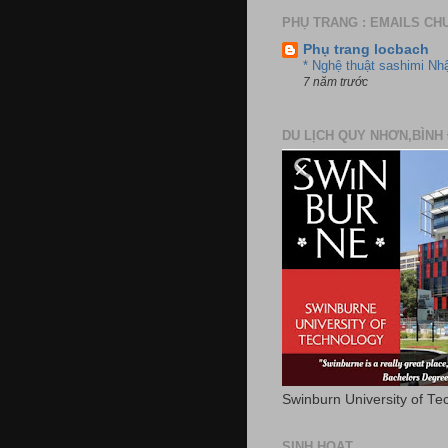
PHỤ TRANG : EMAILS CH
Phụ trang locbach
* Nghệ thuật sashimi Nh
7 năm trước
DU LỊCH QUY NHƠN,BÌNH 
Swinburn University of Te
SINH HOẠT