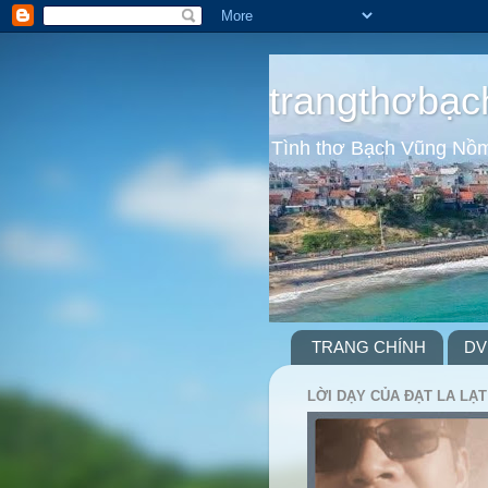
trangthơbạc
Tình thơ Bạch Vũng Nồ
TRANG CHÍNH
DV
LỜI DẠY CỦA ĐẠT LA LẠT