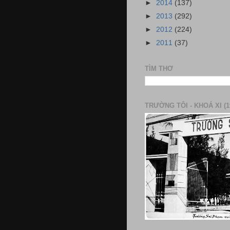
►
2014
(137)
►
2013
(292)
►
2012
(224)
►
2011
(37)
TÌM THƠ
TRƯỜNG TÔI - KHOÁ XI (1