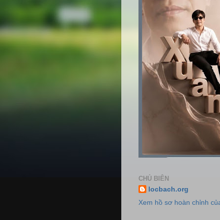
CHỦ BIÊN
locbach.org
Xem hồ sơ hoàn chỉnh của