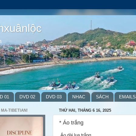
hxuânlộc
m
D 01
DVD 02
DVD 03
NHẠC
SÁCH
EMAILS
 MA-TIBETIAN!
THỨ HAI, THÁNG 6 16, 2025
* Áo trắng
Áo dài lụa trắng