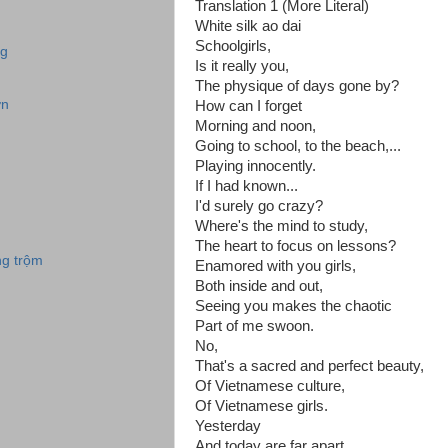
Translation 1 (More Literal)
White silk ao dai
Schoolgirls,
ng
Is it really you,
The physique of days gone by?
ơn
How can I forget
Morning and noon,
Going to school, to the beach,...
Playing innocently.
If I had known...
I'd surely go crazy?
Where's the mind to study,
The heart to focus on lessons?
ng trộm
Enamored with you girls,
Both inside and out,
Seeing you makes the chaotic
Part of me swoon.
No,
That's a sacred and perfect beauty,
Of Vietnamese culture,
Of Vietnamese girls.
Yesterday
And today are far apart,