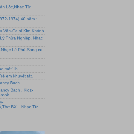
uân Lộc,Nhạc Từ
1972-1974) 40 năm :
ẩm Văn-Ca sĩ Kim Khánh
Lý Thừa Nghiệp, Nhạc
L-Nhạc Lê Phú-Song ca
c mát" lb.
rẻ em khuyết tật.
,Nancy Bach
Nancy Bach , Kidz-
rook.
y-
,Thơ BXL. Nhạc Từ