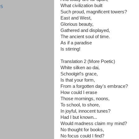
What civilization built
25
Such proud, magnificent towers?
East and West,
Glorious beauty,
Gathered and displayed,
The ancient soul of time.
As if a paradise
Is stirring!
Translation 2 (More Poetic)
White silken ao dai,
Schoolgirl's grace,
Is that your form,
From a forgotten day's embrace?
How could I erase
Those mornings, noons,
To school, to shore,
In joyful, innocent tunes?
Had I but known...
Would madness claim my mind?
No thought for books,
No focus could I find?