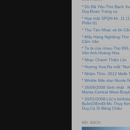
* Dù Đã Yêu-Thơ Bạch X
Duy,Đoan Trang ca.
* Họp mặt SPQN kh. 11 (
Phần 01
* Thu Tàn-Nhạc và lời C
* Mấy Hàng Nghiêng-Thơ 
Cẩm Văn
* Ta là của nhau-Thơ BX
Vân Anh,Hoàng Hoa.
* Nhạc Chánh Thiện Lộc
* Hương Xưa:Ra mắt "Nướ
* Nhâm Thìn- 2012 Melb-T
* Winkle little star-Nicole
* 26/09/2008 Sinh nhật : 
Mania-Central West-Brayb
* 20/01/2008:Lộc's birthda
BuồnƠiEmĐi:Mc.Thụy Kim
Duy,Ca Sĩ Băng Châu
MR. BẠCH