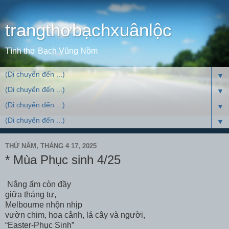
trangthơbạchxuânlộc
Tình thơ Bạch Vũng Nồm
▼
▼
▼
▼
THỨ NĂM, THÁNG 4 17, 2025
* Mùa Phục sinh 4/25
Nắng ấm còn đầy
giữa tháng tư,
Melbourne nhộn nhịp
vườn chim, hoa cảnh, lá cây và người,
“Easter-Phục Sinh”