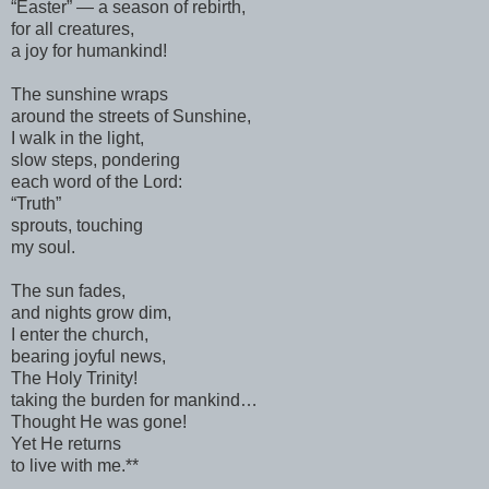
“Easter” — a season of rebirth,
for all creatures,
a joy for humankind!
The sunshine wraps
around the streets of Sunshine,
I walk in the light,
slow steps, pondering
each word of the Lord:
“Truth”
sprouts, touching
my soul.
The sun fades,
and nights grow dim,
I enter the church,
bearing joyful news,
The Holy Trinity!
taking the burden for mankind…
Thought He was gone!
Yet He returns
to live with me.**