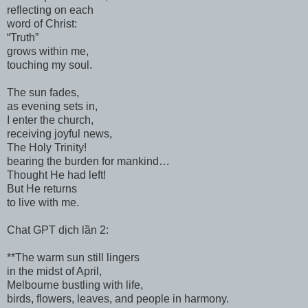
reflecting on each
word of Christ:
“Truth”
grows within me,
touching my soul.
The sun fades,
as evening sets in,
I enter the church,
receiving joyful news,
The Holy Trinity!
bearing the burden for mankind…
Thought He had left!
But He returns
to live with me.
Chat GPT dịch lần 2:
**The warm sun still lingers
in the midst of April,
Melbourne bustling with life,
birds, flowers, leaves, and people in harmony.