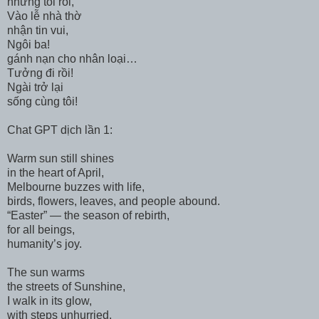
những tối rồi,
Vào lễ nhà thờ
nhận tin vui,
Ngôi ba!
gánh nạn cho nhân loại…
Tưởng đi rồi!
Ngài trở lại
sống cùng tôi!
Chat GPT dịch lần 1:
Warm sun still shines
in the heart of April,
Melbourne buzzes with life,
birds, flowers, leaves, and people abound.
“Easter” — the season of rebirth,
for all beings,
humanity’s joy.
The sun warms
the streets of Sunshine,
I walk in its glow,
with steps unhurried,