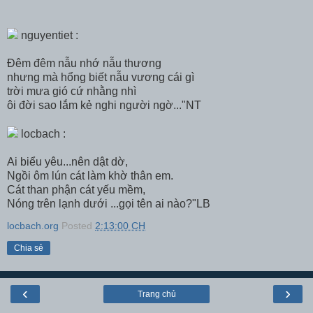
nguyentiet :
Đêm đêm nẫu nhớ nẫu thương
nhưng mà hổng biết nẫu vương cái gì
trời mưa gió cứ nhằng nhì
ôi đời sao lắm kẻ nghi người ngờ..."NT
locbach :
Ai biểu yêu...nên dật dờ,
Ngồi ôm lún cát làm khờ thân em.
Cát than phận cát yếu mềm,
Nóng trên lạnh dưới ...gọi tên ai nào?"LB
locbach.org
Posted
2:13:00 CH
Chia sẻ
‹
›
Trang chủ