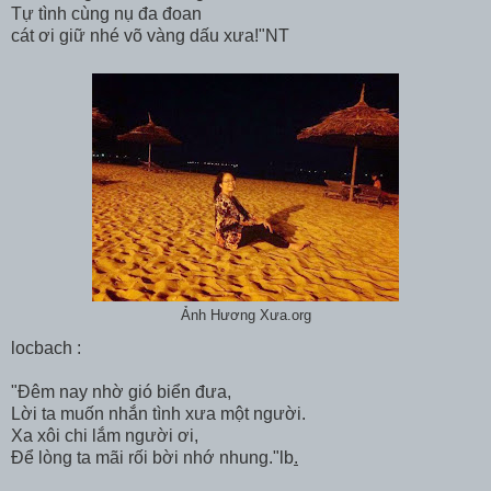
Tự tình cùng nụ đa đoan
cát ơi giữ nhé võ vàng dấu xưa!"NT
Ảnh Hương Xưa.org
locbach :
"Đêm nay nhờ gió biển đưa,
Lời ta muốn nhắn tình xưa một người.
Xa xôi chi lắm người ơi,
Để lòng ta mãi rối bời nhớ nhung."lb
.