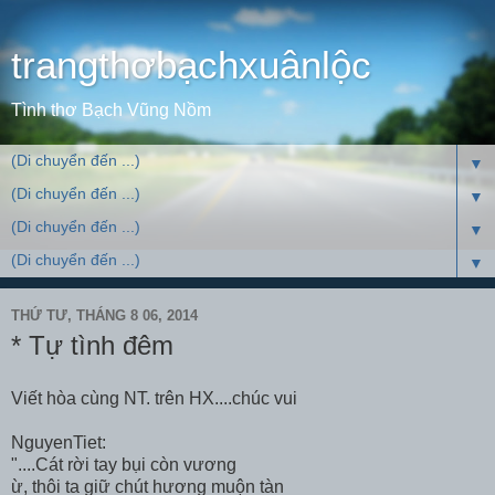
trangthơbạchxuânlộc
Tình thơ Bạch Vũng Nồm
▼
▼
▼
▼
THỨ TƯ, THÁNG 8 06, 2014
* Tự tình đêm
Viết hòa cùng NT. trên HX....chúc vui
NguyenTiet:
"....Cát rời tay bụi còn vương
ừ, thôi ta giữ chút hương muộn tàn