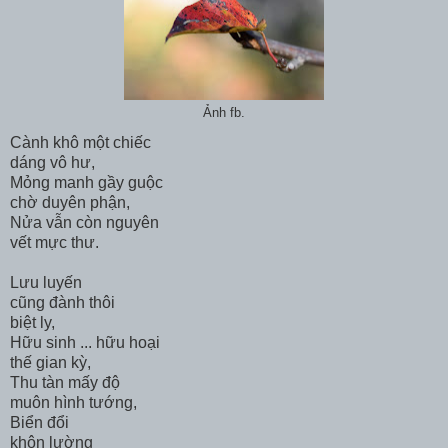
Ảnh fb.
Cành khô một chiếc
dáng vô hư,
Mỏng manh gầy guộc
chờ duyên phận,
Nửa vẫn còn nguyên
vết mực thư.
Lưu luyến
cũng đành thôi
biệt ly,
Hữu sinh ... hữu hoại
thế gian kỳ,
Thu tàn mấy độ
muôn hình tướng,
Biển đổi
khôn lường