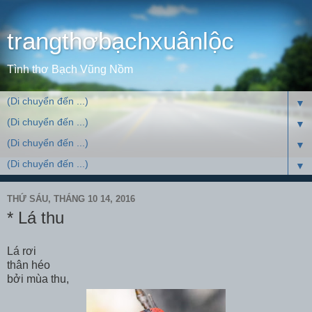
trangthơbạchxuânlộc
Tình thơ Bạch Vũng Nồm
▼
▼
▼
▼
THỨ SÁU, THÁNG 10 14, 2016
* Lá thu
Lá rơi
thân héo
bởi mùa thu,