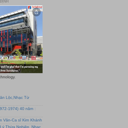
ĐỊNH
chnology.
uân Lộc,Nhạc Từ
1972-1974) 40 năm :
ẩm Văn-Ca sĩ Kim Khánh
Lý Thừa Nghiệp, Nhạc