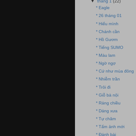
▼
tháng 1
(22)
* Eagle
* 26 tháng 01
* Hiểu mình
* Chánh cần
* Hồ Gươm
* Tiếng SUMO
* Màu lam
* Ngờ ngợ
* Cứ như mùa đông
* Nhiễm trần
* Trôi đi
* Giỗ bà nội
* Ráng chiều
* Dáng xưa
* Tự chăm
* Tấm ảnh mới
* Đánh bài