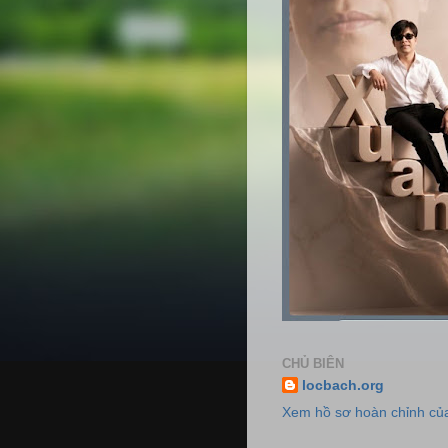
CHỦ BIÊN
locbach.org
Xem hồ sơ hoàn chỉnh của