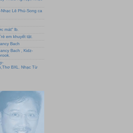
L-Nhạc Lê Phú-Song ca
c mát" lb.
rẻ em khuyết tật.
,Nancy Bach
Nancy Bach , Kidz-
rook.
y-
,Thơ BXL. Nhạc Từ