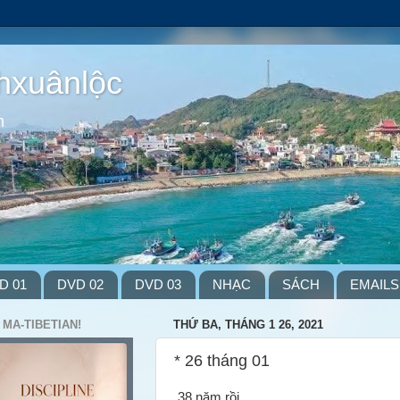
hxuânlộc
m
D 01
DVD 02
DVD 03
NHẠC
SÁCH
EMAILS
 MA-TIBETIAN!
THỨ BA, THÁNG 1 26, 2021
* 26 tháng 01
38 năm rồi