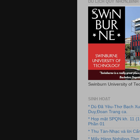
DU LỊCH QUY NHƠN,BÌNH 
Swinburn University of Te
SINH HOẠT
* Dù Đã Yêu-Thơ Bạch X
Duy,Đoan Trang ca.
* Họp mặt SPQN kh. 11 (
Phần 01
* Thu Tàn-Nhạc và lời C
* Mấy Hàng Nghiêng-Thơ 