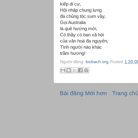
kiếp di cư,
Hội nhập chung lưng
đa chủng tộc sum vầy,
Gọi Australia
là quê hương mới,
Có thầy có bạn xã hội
của văn hoá đa nguyên,
Tình người nào khác
trầm hương!
Người đăng:
locbach.org
Posted
1:20:0
Bài đăng Mới hơn
Trang ch