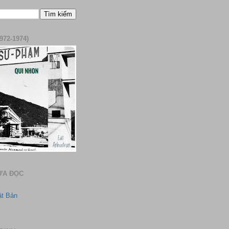
972-1974)
ƯA ĐỌC
ật Bản