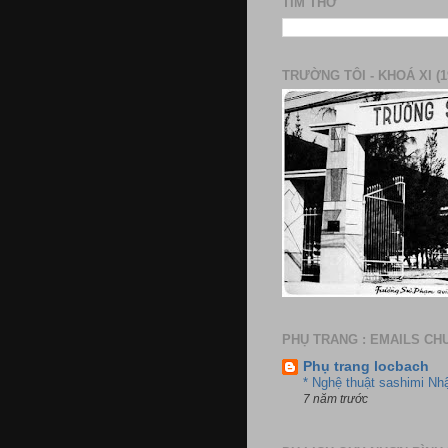
TÌM THƠ
TRƯỜNG TÔI - KHOÁ XI (1
PHỤ TRANG : EMAILS CH
Phụ trang locbach
* Nghệ thuật sashimi Nh
7 năm trước