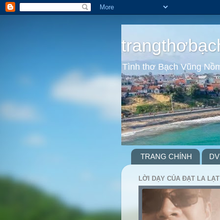
trangthơbạc
Tình thơ Bạch Vũng Nồ
TRANG CHÍNH
DV
LỜI DẠY CỦA ĐẠT LA LẠT