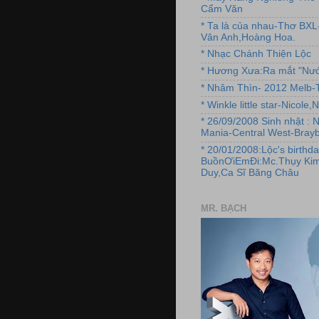
Cẩm Văn
* Ta là của nhau-Thơ BX
Vân Anh,Hoàng Hoa.
* Nhạc Chánh Thiện Lộc
* Hương Xưa:Ra mắt "Nướ
* Nhâm Thìn- 2012 Melb-T
* Winkle little star-Nicole
* 26/09/2008 Sinh nhật : 
Mania-Central West-Brayb
* 20/01/2008:Lộc's birthda
BuồnƠiEmĐi:Mc.Thụy Kim
Duy,Ca Sĩ Băng Châu
MR. BẠCH