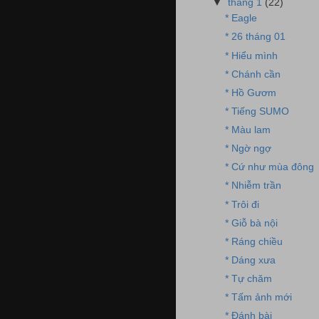
▼
tháng 1
(22)
* Eagle
* 26 tháng 01
* Hiểu mình
* Chánh cần
* Hồ Gươm
* Tiếng SUMO
* Màu lam
* Ngờ ngợ
* Cứ như mùa đông
* Nhiễm trần
* Trôi đi
* Giỗ bà nội
* Ráng chiều
* Dáng xưa
* Tự chăm
* Tấm ảnh mới
* Đánh bài