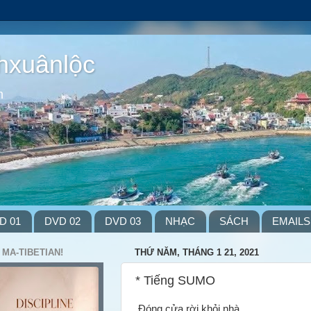
hxuânlộc
m
D 01
DVD 02
DVD 03
NHẠC
SÁCH
EMAILS
 MA-TIBETIAN!
THỨ NĂM, THÁNG 1 21, 2021
* Tiếng SUMO
Đóng cửa rời khỏi nhà,