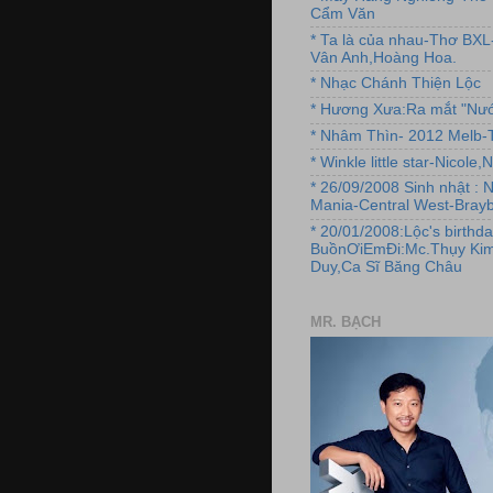
Cẩm Văn
* Ta là của nhau-Thơ BX
Vân Anh,Hoàng Hoa.
* Nhạc Chánh Thiện Lộc
* Hương Xưa:Ra mắt "Nướ
* Nhâm Thìn- 2012 Melb-T
* Winkle little star-Nicole
* 26/09/2008 Sinh nhật : 
Mania-Central West-Brayb
* 20/01/2008:Lộc's birthda
BuồnƠiEmĐi:Mc.Thụy Kim
Duy,Ca Sĩ Băng Châu
MR. BẠCH