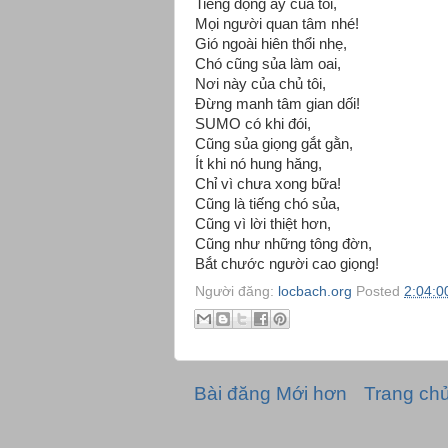
Tiếng động ấy của tôi,
Mọi người quan tâm nhé!
Gió ngoài hiên thổi nhẹ,
Chó cũng sủa làm oai,
Nơi này của chủ tôi,
Đừng manh tâm gian dối!
SUMO có khi đói,
Cũng sủa giọng gắt gằn,
Ít khi nó hung hăng,
Chỉ vì chưa xong bữa!
Cũng là tiếng chó sủa,
Cũng vì lời thiệt hơn,
Cũng như những tông đờn,
Bắt chước người cao giọng!
Người đăng:
locbach.org
Posted
2:04:0
Bài đăng Mới hơn
Trang ch