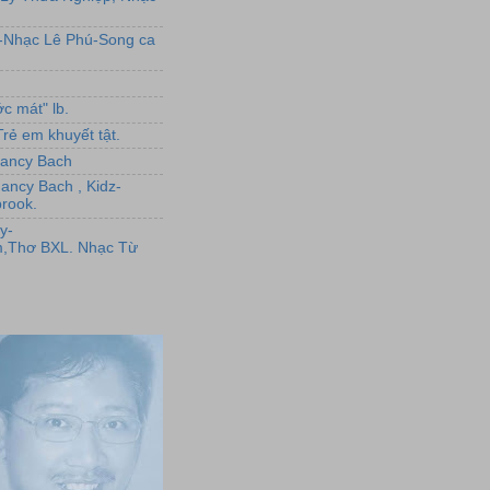
L-Nhạc Lê Phú-Song ca
c mát" lb.
rẻ em khuyết tật.
,Nancy Bach
Nancy Bach , Kidz-
rook.
y-
,Thơ BXL. Nhạc Từ