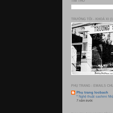
TÌM THƠ
TRƯỜNG TÔI - KHOÁ XI (1
PHỤ TRANG : EMAILS CH
Phụ trang locbach
* Nghệ thuật sashimi Nh
7 năm trước