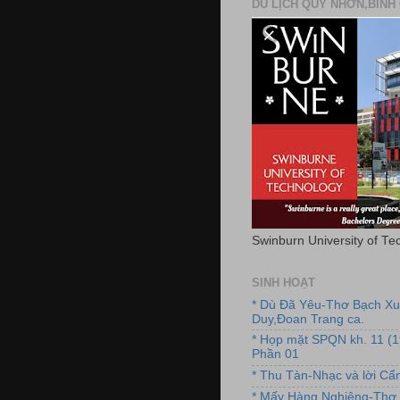
DU LỊCH QUY NHƠN,BÌNH 
Swinburn University of Te
SINH HOẠT
* Dù Đã Yêu-Thơ Bạch X
Duy,Đoan Trang ca.
* Họp mặt SPQN kh. 11 (
Phần 01
* Thu Tàn-Nhạc và lời C
* Mấy Hàng Nghiêng-Thơ 