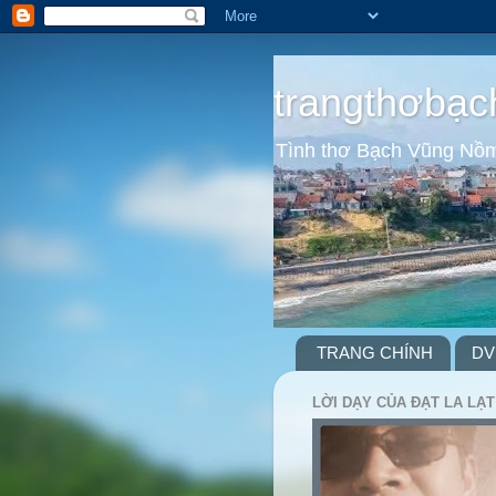
trangthơbạc
Tình thơ Bạch Vũng Nồ
TRANG CHÍNH
DV
LỜI DẠY CỦA ĐẠT LA LẠT