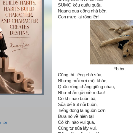
SUMO kêu quấu quấu,
Ngang qua cổng nhà bên,
Con mực lại rống lên!
Fb.bxl.
Cũng thì tiếng chó sủa,
Nhưng mỗi nơi một khác,
Quấu rống chẳng giống nhau,
Như nhắn gửi niềm đau!
Có khi nào buồn bã,
Sủa để trút nỗi buồn,
Tiếng động là nguồn cơn,
Đưa nó về hiện tại!
Có khi nào vui quá,
 tôi
Cũng tự sủa lấy vui,