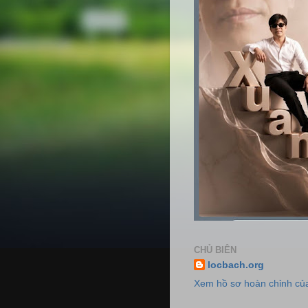
CHỦ BIÊN
locbach.org
Xem hồ sơ hoàn chỉnh của