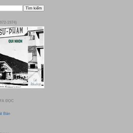
972-1974)
ƯA ĐỌC
ật Bản