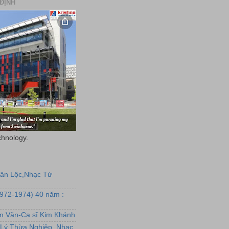
ĐỊNH
chnology.
uân Lộc,Nhạc Từ
1972-1974) 40 năm :
ẩm Văn-Ca sĩ Kim Khánh
Lý Thừa Nghiệp, Nhạc