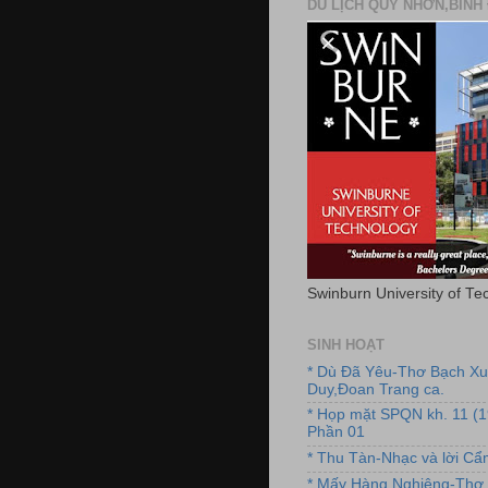
DU LỊCH QUY NHƠN,BÌNH 
Swinburn University of Te
SINH HOẠT
* Dù Đã Yêu-Thơ Bạch X
Duy,Đoan Trang ca.
* Họp mặt SPQN kh. 11 (
Phần 01
* Thu Tàn-Nhạc và lời C
* Mấy Hàng Nghiêng-Thơ 