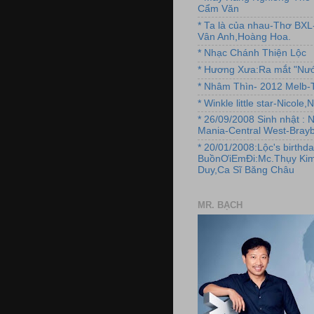
Cẩm Văn
* Ta là của nhau-Thơ BX
Vân Anh,Hoàng Hoa.
* Nhạc Chánh Thiện Lộc
* Hương Xưa:Ra mắt "Nướ
* Nhâm Thìn- 2012 Melb-T
* Winkle little star-Nicole
* 26/09/2008 Sinh nhật : 
Mania-Central West-Brayb
* 20/01/2008:Lộc's birthda
BuồnƠiEmĐi:Mc.Thụy Kim
Duy,Ca Sĩ Băng Châu
MR. BẠCH