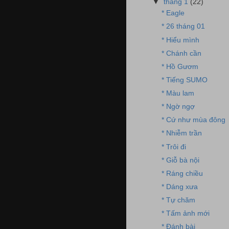
▼
tháng 1
(22)
* Eagle
* 26 tháng 01
* Hiểu mình
* Chánh cần
* Hồ Gươm
* Tiếng SUMO
* Màu lam
* Ngờ ngợ
* Cứ như mùa đông
* Nhiễm trần
* Trôi đi
* Giỗ bà nội
* Ráng chiều
* Dáng xưa
* Tự chăm
* Tấm ảnh mới
* Đánh bài