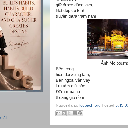
giữ được dáng xưa,
Nét đẹp cổ kính
truyền thừa trăm năm.
Ảnh Melbourn
Bên trong
hiện đại xứng tầm,
Bên ngoài vẫn vậy
lưu tâm giữ hồn.
Đêm mùa hạ
thoáng gió nồm...
Người đăng:
locbach.org
Posted
5:45:0
 tôi