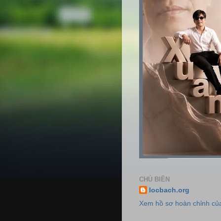
CHỦ BIÊN
locbach.org
Xem hồ sơ hoàn chỉnh của