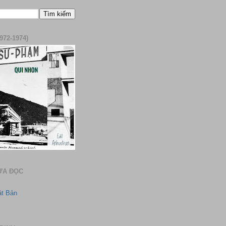
972-1974)
ƯA ĐỌC
ật Bản