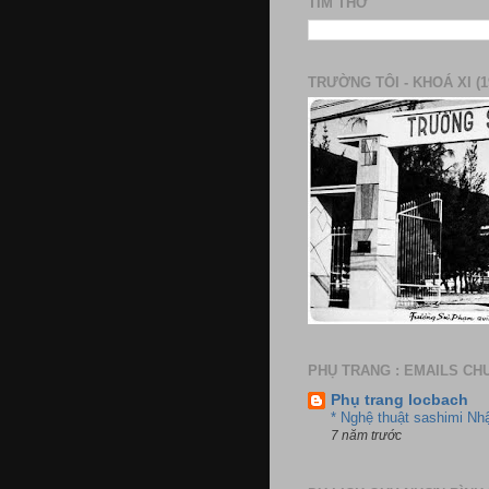
TÌM THƠ
TRƯỜNG TÔI - KHOÁ XI (1
PHỤ TRANG : EMAILS CH
Phụ trang locbach
* Nghệ thuật sashimi Nh
7 năm trước