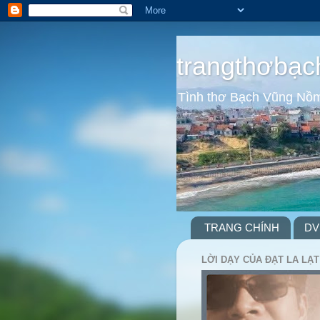
trangthơbạc
Tình thơ Bạch Vũng Nồ
TRANG CHÍNH
DV
LỜI DẠY CỦA ĐẠT LA LẠT