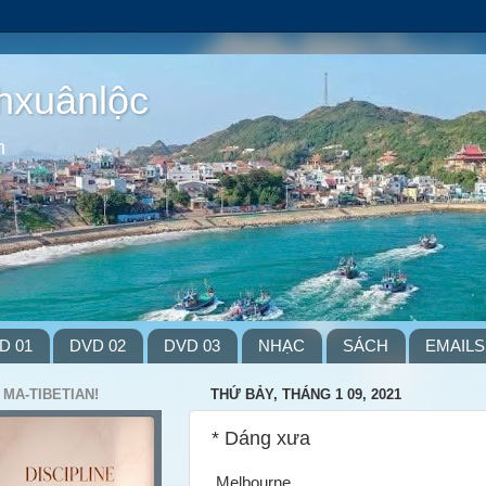
hxuânlộc
m
D 01
DVD 02
DVD 03
NHẠC
SÁCH
EMAILS
 MA-TIBETIAN!
THỨ BẢY, THÁNG 1 09, 2021
* Dáng xưa
Melbourne