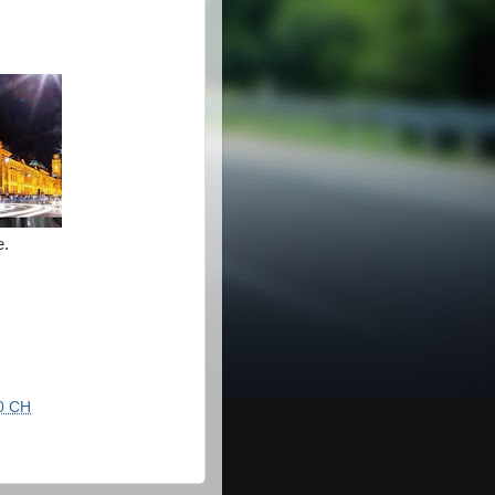
e.
0 CH