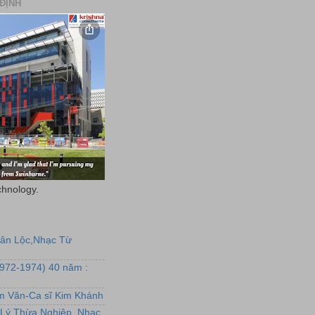
ĐỊNH
chnology.
uân Lộc,Nhạc Từ
1972-1974) 40 năm :
ẩm Văn-Ca sĩ Kim Khánh
Lý Thừa Nghiệp, Nhạc