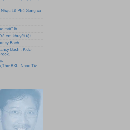
L-Nhạc Lê Phú-Song ca
c mát" lb.
rẻ em khuyết tật.
,Nancy Bach
Nancy Bach , Kidz-
rook.
y-
,Thơ BXL. Nhạc Từ