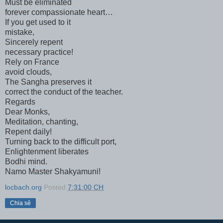
Must be eliminated
forever compassionate heart…
If you get used to it
mistake,
Sincerely repent
necessary practice!
Rely on France
avoid clouds,
The Sangha preserves it
correct the conduct of the teacher.
Regards
Dear Monks,
Meditation, chanting,
Repent daily!
Turning back to the difficult port,
Enlightenment liberates
Bodhi mind.
Namo Master Shakyamuni!
locbach.org
Posted
7:31:00 CH
Chia sẻ