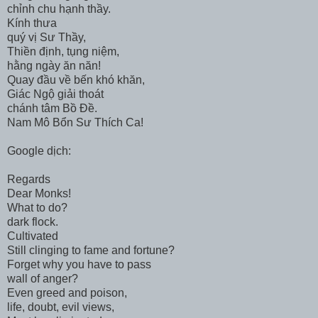
chỉnh chu hạnh thầy.
Kính thưa
quý vị Sư Thầy,
Thiền định, tụng niệm,
hằng ngày ăn năn!
Quay đầu về bến khó khăn,
Giác Ngộ giải thoát
chánh tâm Bồ Đề.
Nam Mô Bổn Sư Thích Ca!
Google dịch:
Regards
Dear Monks!
What to do?
dark flock.
Cultivated
Still clinging to fame and fortune?
Forget why you have to pass
wall of anger?
Even greed and poison,
life, doubt, evil views,