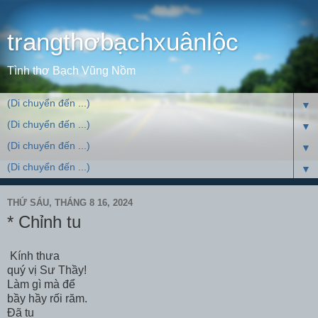
trangthơbạchxuânlộc
Tình thơ Bạch Vũng Nồm
▼
▼
▼
▼
THỨ SÁU, THÁNG 8 16, 2024
* Chỉnh tu
Kính thưa
quý vị Sư Thầy!
Làm gì mà để
bầy hầy rối răm.
Đã tu