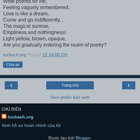
Write poems for life,
Feeling vaguely remembered,
Love is like a dream,
Come and go indifferently...
The magical sunrise,
Emptiness and nothingness!
Light yellow, brown, opaque,
Are you gradually entering the realm of poetry?
locbach.org
Posted
12:24:00 CH
Chia sẻ
‹
›
Trang chủ
Xem phiên bản web
CHỦ BIÊN
locbach.org
Xem hồ sơ hoàn chỉnh của tôi
Được tạo bởi
Blogger
.