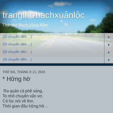
trangthơbạchxuânlộc
Tình thơ Bạch Vũng Nồm
▼
▼
▼
▼
THỨ BA, THÁNG 8 13, 2024
* Hững hờ
Ra quán cà phê sáng,
To nhỏ chuyện vẩn vơ,
Có lúc nói về thơ,
Thời gian đâu hững hờ…