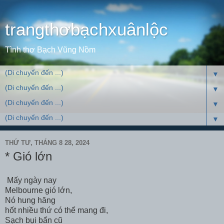
trangthơbạchxuânlộc
Tình thơ Bạch Vũng Nồm
▼
▼
▼
▼
THỨ TƯ, THÁNG 8 28, 2024
* Gió lớn
Mấy ngày nay
Melbourne gió lớn,
Nó hung hăng
hốt nhiều thứ có thể mang đi,
Sạch bụi bẩn cũ