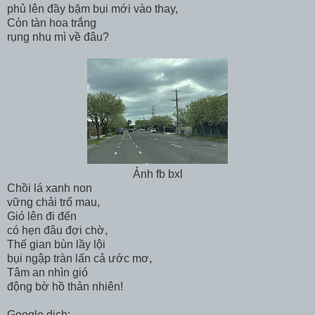
phủ lên đầy bặm bụi mới vào thay,
Còn tàn hoa trắng
rụng nhu mì về đâu?
Ảnh fb bxl
Chồi lá xanh non
vững chải trổ mau,
Gió lên đi đến
có hẹn đâu đợi chờ,
Thế gian bùn lầy lội
bụi ngập tràn lấn cả ước mơ,
Tâm an nhìn gió
động bờ hồ thản nhiên!
Google dịch: