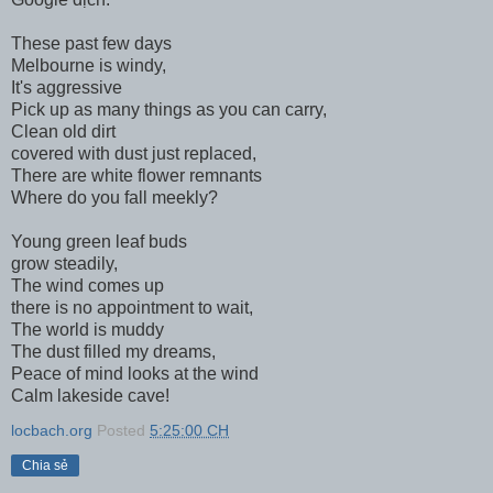
These past few days
Melbourne is windy,
It's aggressive
Pick up as many things as you can carry,
Clean old dirt
covered with dust just replaced,
There are white flower remnants
Where do you fall meekly?
Young green leaf buds
grow steadily,
The wind comes up
there is no appointment to wait,
The world is muddy
The dust filled my dreams,
Peace of mind looks at the wind
Calm lakeside cave!
locbach.org
Posted
5:25:00 CH
Chia sẻ