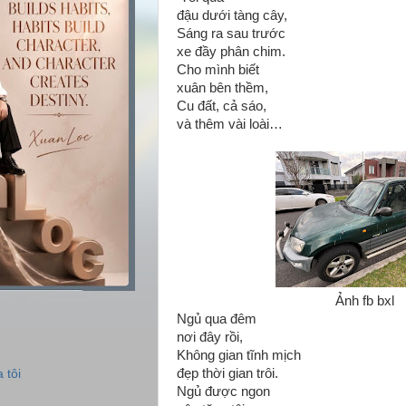
đậu dưới tàng cây,
Sáng ra sau trước
xe đầy phân chim.
Cho mình biết
xuân bên thềm,
Cu đất, cả sáo,
và thêm vài loài…
Ảnh fb bxl
Ngủ qua đêm
nơi đây rồi,
Không gian tĩnh mịch
đẹp thời gian trôi.
 tôi
Ngủ được ngon