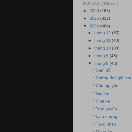
MỤC LỤC ( INDEX )
►
2026
(185)
►
2025
(332)
▼
2024
(404)
►
tháng 12
(33)
►
tháng 11
(40)
►
tháng 10
(34)
►
tháng 9
(43)
▼
tháng 8
(48)
* Cám dỗ
* Những đoá giả sen
* Cầu nguyện
* Gió lớn
* Phạt xe
* Trao quyền
* Làm nhưng
* Tặng phân
* Mơ xuân