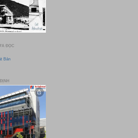
ƯA ĐỌC
ật Bản
ĐỊNH