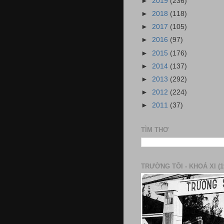
►
2019
(236)
►
2018
(118)
►
2017
(105)
►
2016
(97)
►
2015
(176)
►
2014
(137)
►
2013
(292)
►
2012
(224)
►
2011
(37)
TÌM THƠ
TRƯỜNG TÔI - KHOÁ XI (1