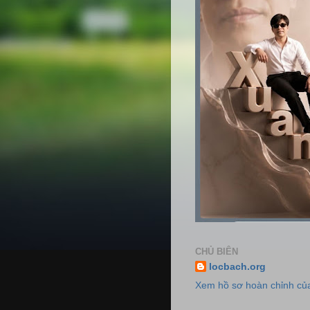
CHỦ BIÊN
locbach.org
Xem hồ sơ hoàn chỉnh của