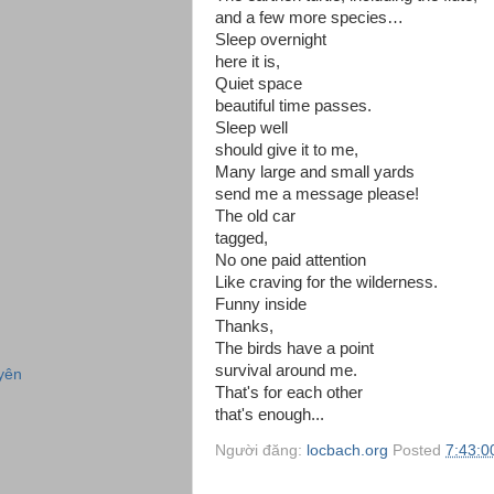
and a few more species…
Sleep overnight
here it is,
Quiet space
beautiful time passes.
Sleep well
should give it to me,
Many large and small yards
send me a message please!
The old car
tagged,
No one paid attention
Like craving for the wilderness.
Funny inside
Thanks,
The birds have a point
survival around me.
yên
That's for each other
that's enough...
Người đăng:
locbach.org
Posted
7:43:0