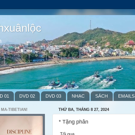
hxuânlộc
m
D 01
DVD 02
DVD 03
NHẠC
SÁCH
EMAILS
 MA-TIBETIAN!
THỨ BA, THÁNG 8 27, 2024
* Tặng phân
Tối qua