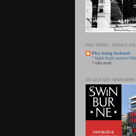
PHỤ TRANG : EMAILS CH
Phụ trang locbach
* Nghệ thuật sashimi Nh
7 năm trước
DU LỊCH QUY NHƠN,BÌNH 