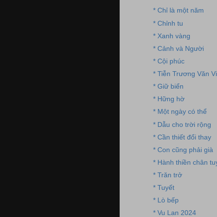
* Chỉ là một năm
* Chỉnh tu
* Xanh vàng
* Cảnh và Người
* Cội phúc
* Tiễn Trương Văn Vi
* Giữ biển
* Hững hờ
* Một ngày có thể
* Dẫu cho trời rộng
* Cần thiết đổi thay
* Con cũng phải già
* Hành thiền chân tu
* Trăn trở
* Tuyết
* Lò bếp
* Vu Lan 2024