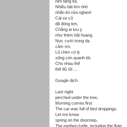
nên tặng tôi,
Nhiều bãi lớn nhỏ
nhắn lời rửa nghen!
Cái xe cũ
đã đóng ten,
Chẳng ai lưu ý
như thèm bãi hoang.
Nực cười trong dạ
cảm ơn,
Lũ chim có lý
sống còn quanh tôi.
Cho nhau thế
thế đủ rồi …
Google dịch:
Last night
perched under the tree,
Morning comes first
The car was full of bird droppings.
Let me know
spring on the doorstep,
The earthen turtle, including the flute,