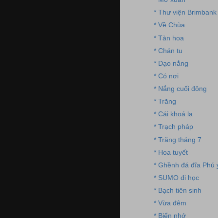
* Thư viện Brimbank
* Về Chùa
* Tàn hoa
* Chán tu
* Dạo nắng
* Có nơi
* Nắng cuối đông
* Trăng
* Cái khoá lạ
* Trạch pháp
* Trăng tháng 7
* Hoa tuyết
* Ghềnh đá đĩa Phú 
* SUMO đi học
* Bạch tiên sinh
* Vừa đêm
* Biển nhớ