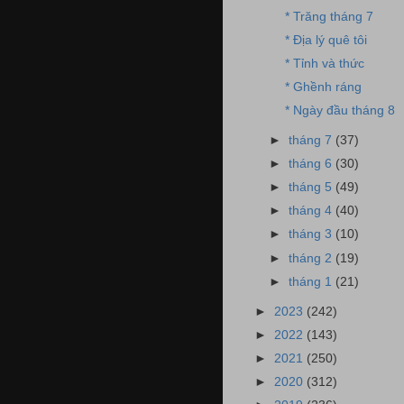
* Trăng tháng 7
* Địa lý quê tôi
* Tỉnh và thức
* Ghềnh ráng
* Ngày đầu tháng 8
►
tháng 7
(37)
►
tháng 6
(30)
►
tháng 5
(49)
►
tháng 4
(40)
►
tháng 3
(10)
►
tháng 2
(19)
►
tháng 1
(21)
►
2023
(242)
►
2022
(143)
►
2021
(250)
►
2020
(312)