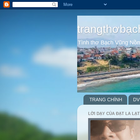
trangthơbạc
Tình thơ Bạch Vũng Nồ
TRANG CHÍNH
DV
LỜI DẠY CỦA ĐẠT LA LẠT