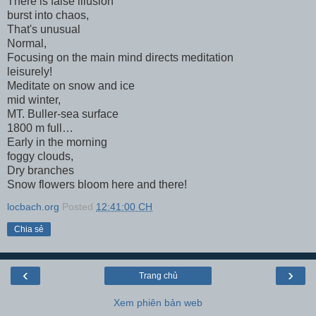
There is false illusion
burst into chaos,
That's unusual
Normal,
Focusing on the main mind directs meditation
leisurely!
Meditate on snow and ice
mid winter,
MT. Buller-sea surface
1800 m full…
Early in the morning
foggy clouds,
Dry branches
Snow flowers bloom here and there!
locbach.org
Posted
12:41:00 CH
Chia sẻ
‹
›
Trang chủ
Xem phiên bản web