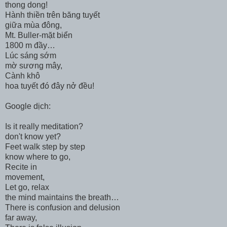
thong dong!
Hành thiền trên băng tuyết
giữa mùa đông,
Mt. Buller-mặt biển
1800 m đầy…
Lúc sáng sớm
mờ sương mây,
Cành khô
hoa tuyết đó đây nở đều!
Google dịch:
Is it really meditation?
don't know yet?
Feet walk step by step
know where to go,
Recite in
movement,
Let go, relax
the mind maintains the breath…
There is confusion and delusion
far away,