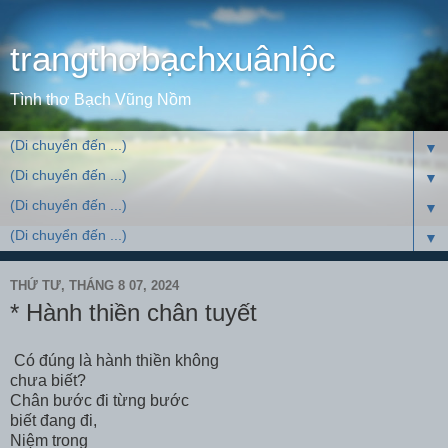
trangthơbạchxuânlộc
Tình thơ Bạch Vũng Nồm
▼
▼
▼
▼
THỨ TƯ, THÁNG 8 07, 2024
* Hành thiền chân tuyết
Có đúng là hành thiền không
chưa biết?
Chân bước đi từng bước
biết đang đi,
Niệm trong