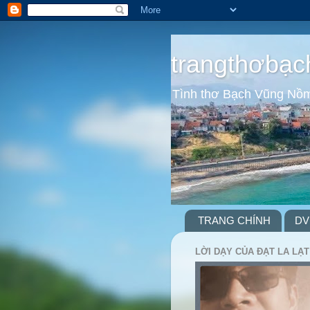
trangthơbạc
Tình thơ Bạch Vũng Nồ
TRANG CHÍNH
DV
LỜI DẠY CỦA ĐẠT LA LẠT