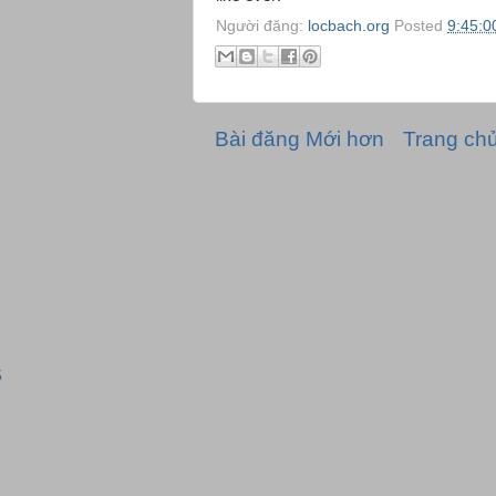
Người đăng:
locbach.org
Posted
9:45:0
Bài đăng Mới hơn
Trang ch
5