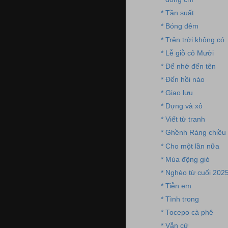
* Tần suất
* Bóng đêm
* Trên trời không có
* Lễ giỗ cô Mười
* Để nhớ đến tên
* Đến hồi nào
* Giao lưu
* Dựng và xô
* Viết từ tranh
* Ghềnh Ráng chiều
* Cho một lần nữa
* Mùa động gió
* Nghèo từ cuối 202
* Tiễn em
* Tình trong
* Tocepo cà phê
* Vẫn cứ