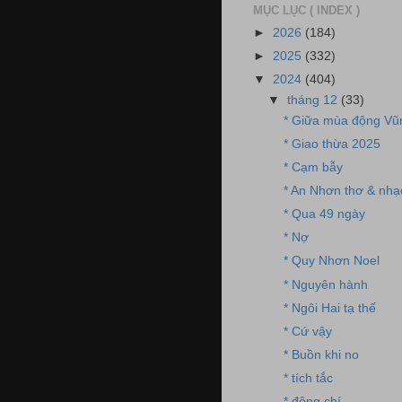
MỤC LỤC ( INDEX )
►
2026
(184)
►
2025
(332)
▼
2024
(404)
▼
tháng 12
(33)
* Giữa mùa động V
* Giao thừa 2025
* Cạm bẫy
* An Nhơn thơ & nhạ
* Qua 49 ngày
* Nợ
* Quy Nhơn Noel
* Nguyên hành
* Ngôi Hai tạ thế
* Cứ vậy
* Buồn khi no
* tích tắc
* đông chí