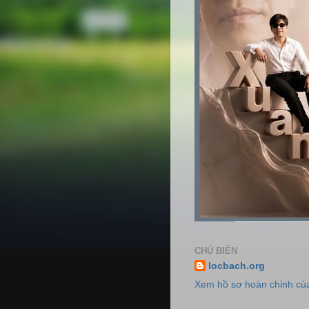
CHỦ BIÊN
locbach.org
Xem hồ sơ hoàn chỉnh của