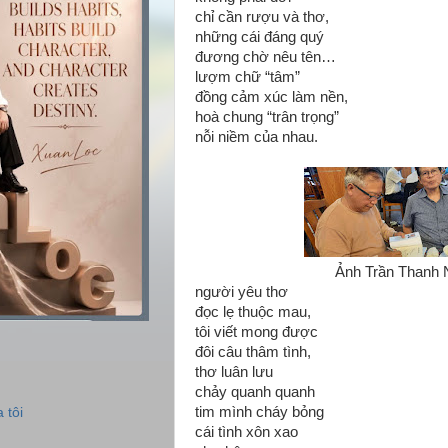
chỉ cần rượu và thơ,
những cái đáng quý
đương chờ nêu tên…
lượm chữ “tâm”
đồng cảm xúc làm nền,
hoà chung “trân trọng”
nỗi niềm của nhau.
Ảnh Trần Thanh 
người yêu thơ
đọc lẹ thuộc mau,
tôi viết mong được
đôi câu thâm tình,
thơ luân lưu
chảy quanh quanh
tim mình cháy bỏng
 tôi
cái tình xôn xao