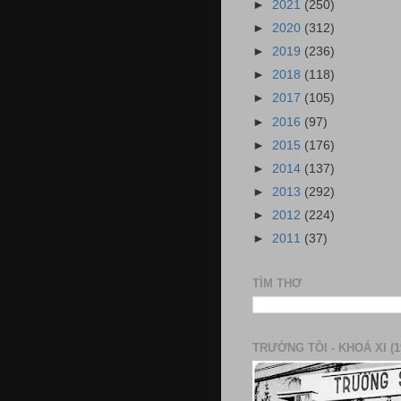
►
2021
(250)
►
2020
(312)
►
2019
(236)
►
2018
(118)
►
2017
(105)
►
2016
(97)
►
2015
(176)
►
2014
(137)
►
2013
(292)
►
2012
(224)
►
2011
(37)
TÌM THƠ
TRƯỜNG TÔI - KHOÁ XI (1