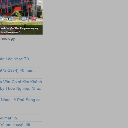
chnology.
uân Lộc,Nhạc Từ
1972-1974) 40 năm :
ẩm Văn-Ca sĩ Kim Khánh
Lý Thừa Nghiệp, Nhạc
L-Nhạc Lê Phú-Song ca
c mát" lb.
rẻ em khuyết tật.