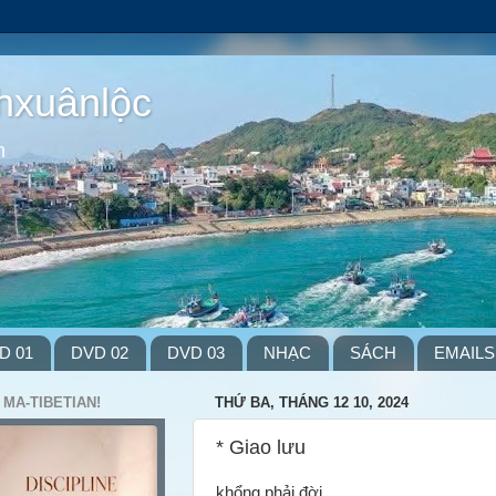
hxuânlộc
m
D 01
DVD 02
DVD 03
NHẠC
SÁCH
EMAILS
 MA-TIBETIAN!
THỨ BA, THÁNG 12 10, 2024
* Giao lưu
khổng phải đời