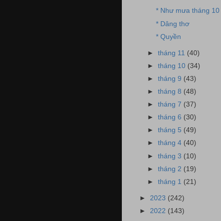
* Như mưa tháng 10
* Dâng thơ
* Quyền
►
tháng 11
(40)
►
tháng 10
(34)
►
tháng 9
(43)
►
tháng 8
(48)
►
tháng 7
(37)
►
tháng 6
(30)
►
tháng 5
(49)
►
tháng 4
(40)
►
tháng 3
(10)
►
tháng 2
(19)
►
tháng 1
(21)
►
2023
(242)
►
2022
(143)