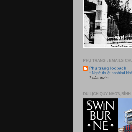
PHỤ TRANG : EMAILS CH
Phụ trang locbach
* Nghệ thuật sashimi Nh
7 năm trước
DU LỊCH QUY NHƠN,BÌNH 