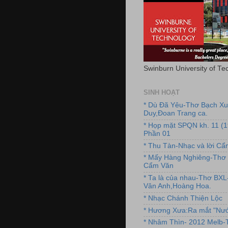
Swinburn University of Te
SINH HOẠT
* Dù Đã Yêu-Thơ Bạch X
Duy,Đoan Trang ca.
* Họp mặt SPQN kh. 11 (
Phần 01
* Thu Tàn-Nhạc và lời C
* Mấy Hàng Nghiêng-Thơ 
Cẩm Văn
* Ta là của nhau-Thơ BX
Vân Anh,Hoàng Hoa.
* Nhạc Chánh Thiện Lộc
* Hương Xưa:Ra mắt "Nướ
* Nhâm Thìn- 2012 Melb-T