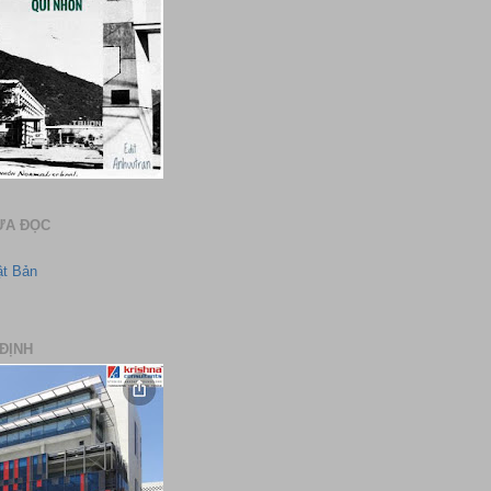
ƯA ĐỌC
ật Bản
ĐỊNH