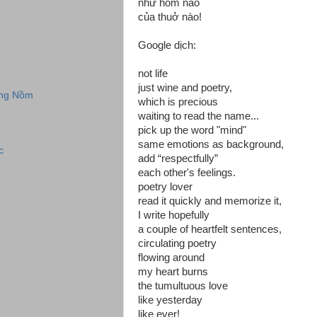
như hôm nao
của thuở nào!
Google dịch:
not life
just wine and poetry,
ũng Nồm
which is precious
waiting to read the name...
pick up the word "mind"
same emotions as background,
c
add “respectfully”
each other's feelings.
poetry lover
read it quickly and memorize it,
I write hopefully
a couple of heartfelt sentences,
circulating poetry
flowing around
my heart burns
the tumultuous love
like yesterday
like ever!