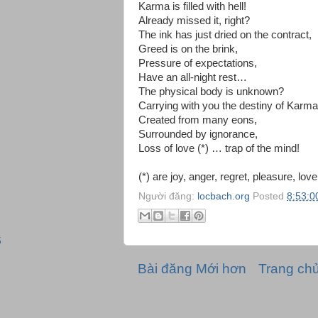
Karma is filled with hell!
Already missed it, right?
The ink has just dried on the contract,
Greed is on the brink,
Pressure of expectations,
Have an all-night rest…
The physical body is unknown?
Carrying with you the destiny of Karma
Created from many eons,
Surrounded by ignorance,
Loss of love (*) … trap of the mind!
(*) are joy, anger, regret, pleasure, lov
Người đăng:
locbach.org
Posted
8:53:0
5
Bài đăng Mới hơn
Trang ch