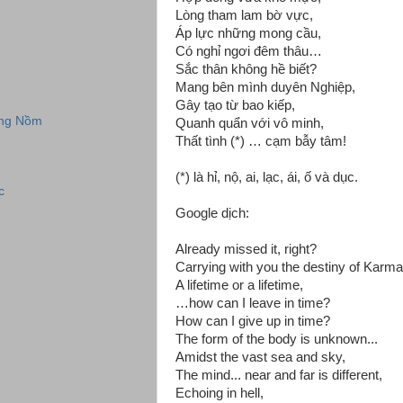
Lòng tham lam bờ vực,
Áp lực những mong cầu,
Có nghỉ ngơi đêm thâu…
Sắc thân không hề biết?
Mang bên mình duyên Nghiệp,
Gây tạo từ bao kiếp,
ũng Nồm
Quanh quẩn với vô minh,
Thất tình (*) … cạm bẫy tâm!
(*) là hỉ, nộ, ai, lạc, ái, ố và dục.
c
Google dịch:
Already missed it, right?
Carrying with you the destiny of Karma
A lifetime or a lifetime,
…how can I leave in time?
How can I give up in time?
The form of the body is unknown...
Amidst the vast sea and sky,
The mind... near and far is different,
Echoing in hell,