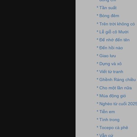
* Tần suất
* Bóng đêm
* Trên trời không có
* Lễ giỗ cô Mười
* Để nhớ đến tên
* Đến hồi nào
* Giao lưu
* Dựng và xô
* Viết từ tranh
* Ghềnh Ráng chiều
* Cho một lần nữa
* Mùa động gió
* Nghèo từ cuối 202
* Tiễn em
* Tình trong
* Tocepo cà phê
* Vẫn cứ