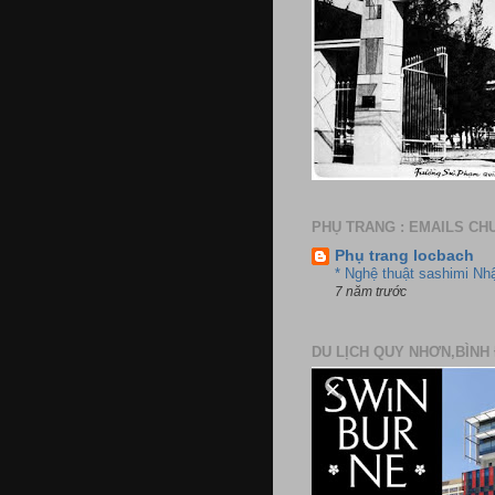
PHỤ TRANG : EMAILS CH
Phụ trang locbach
* Nghệ thuật sashimi Nh
7 năm trước
DU LỊCH QUY NHƠN,BÌNH 