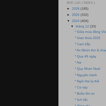
MỤC LỤC ( INDEX )
►
2026
(185)
►
2025
(332)
▼
2024
(404)
▼
tháng 12
(33)
* Giữa mùa động V
* Giao thừa 2025
* Cạm bẫy
* An Nhơn thơ & nhạ
* Qua 49 ngày
* Nợ
* Quy Nhơn Noel
* Nguyên hành
* Ngôi Hai tạ thế
* Cứ vậy
* Buồn khi no
* tích tắc
* đông chí