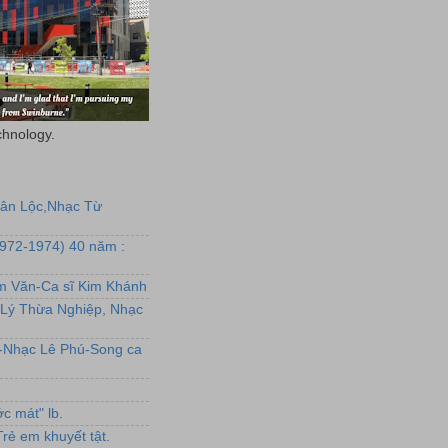
chnology.
uân Lộc,Nhạc Từ
1972-1974) 40 năm :
ẩm Văn-Ca sĩ Kim Khánh
Lý Thừa Nghiệp, Nhạc
L-Nhạc Lê Phú-Song ca
c mát" lb.
rẻ em khuyết tật.