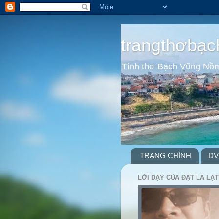
trangthơbạc
Tình thơ Bạch Vũng Nồ
TRANG CHÍNH
DV
LỜI DẠY CỦA ĐẠT LA LẠT