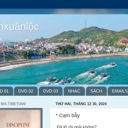
hxuânlộc
m
D 01
DVD 02
DVD 03
NHẠC
SÁCH
EMAILS
 MA-TIBETIAN!
THỨ HAI, THÁNG 12 30, 2024
* Cạm bẫy
Đã lỡ rồi phải không?