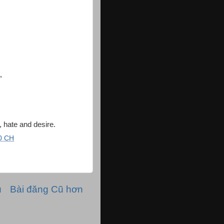
,
e, hate and desire.
0 CH
ủ
Bài đăng Cũ hơn