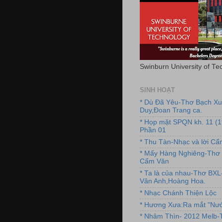
Swinburn University of Te
SINH HOẠT
* Dù Đã Yêu-Thơ Bạch X
Duy,Đoan Trang ca.
* Họp mặt SPQN kh. 11 (
Phần 01
* Thu Tàn-Nhạc và lời C
* Mấy Hàng Nghiêng-Thơ 
Cẩm Văn
* Ta là của nhau-Thơ BX
Vân Anh,Hoàng Hoa.
* Nhạc Chánh Thiện Lộc
* Hương Xưa:Ra mắt "Nướ
* Nhâm Thìn- 2012 Melb-T