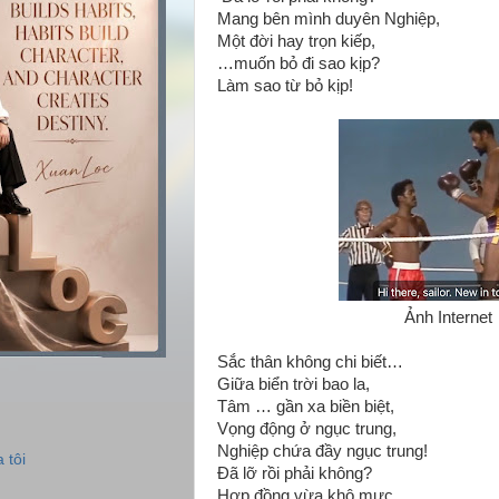
Mang bên mình duyên Nghiệp,
Một đời hay trọn kiếp,
…muốn bỏ đi sao kịp?
Làm sao từ bỏ kịp!
Ảnh Internet
Sắc thân không chi biết…
Giữa biển trời bao la,
Tâm … gần xa biền biệt,
Vọng động ở ngục trung,
Nghiệp chứa đầy ngục trung!
 tôi
Đã lỡ rồi phải không?
Hợp đồng vừa khô mực,