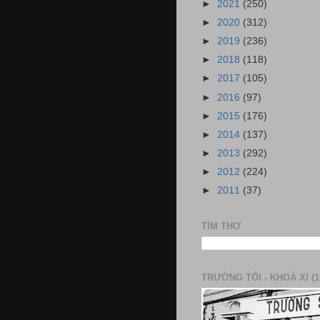
►
2021
(250)
►
2020
(312)
►
2019
(236)
►
2018
(118)
►
2017
(105)
►
2016
(97)
►
2015
(176)
►
2014
(137)
►
2013
(292)
►
2012
(224)
►
2011
(37)
TÌM THƠ
TRƯỜNG TÔI - KHOÁ XI (1