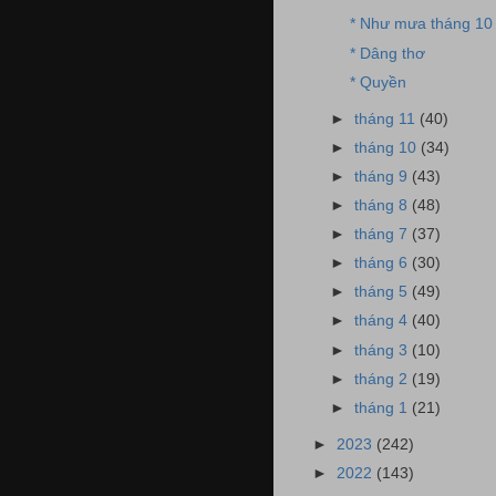
* Như mưa tháng 10
* Dâng thơ
* Quyền
►
tháng 11
(40)
►
tháng 10
(34)
►
tháng 9
(43)
►
tháng 8
(48)
►
tháng 7
(37)
►
tháng 6
(30)
►
tháng 5
(49)
►
tháng 4
(40)
►
tháng 3
(10)
►
tháng 2
(19)
►
tháng 1
(21)
►
2023
(242)
►
2022
(143)