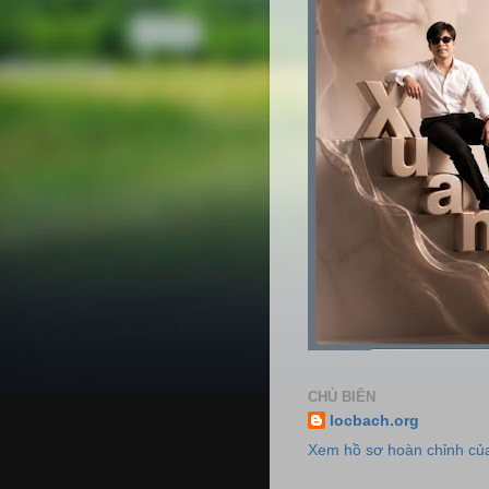
CHỦ BIÊN
locbach.org
Xem hồ sơ hoàn chỉnh của