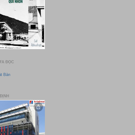
ƯA ĐỌC
ật Bản
ĐỊNH