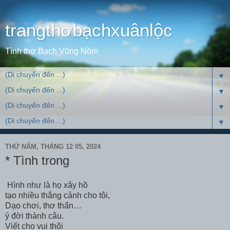
trangthơbạchxuânlộc
Tình thơ Bạch Vũng Nồm
▼
▼
▼
▼
THỨ NĂM, THÁNG 12 05, 2024
* Tình trong
Hình như là họ xây hồ
tạo nhiều thắng cảnh cho tôi,
Dạo chơi, thơ thẩn…
ý đời thành câu.
Viết cho vui thôi